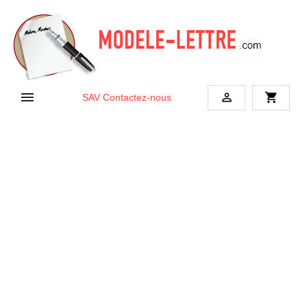


shopping_cart
SAV
Contactez-nous