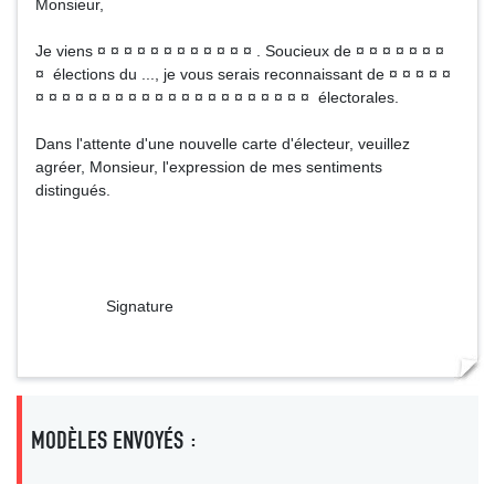
Monsieur,
Je viens ¤ ¤ ¤ ¤ ¤ ¤ ¤ ¤ ¤ ¤ ¤ ¤ . Soucieux de ¤ ¤ ¤ ¤ ¤ ¤ ¤
¤ élections du ..., je vous serais reconnaissant de ¤ ¤ ¤ ¤ ¤
¤ ¤ ¤ ¤ ¤ ¤ ¤ ¤ ¤ ¤ ¤ ¤ ¤ ¤ ¤ ¤ ¤ ¤ ¤ ¤ ¤ électorales.
Dans l'attente d'une nouvelle carte d'électeur, veuillez
agréer, Monsieur, l'expression de mes sentiments
distingués.
Signature
MODÈLES ENVOYÉS :