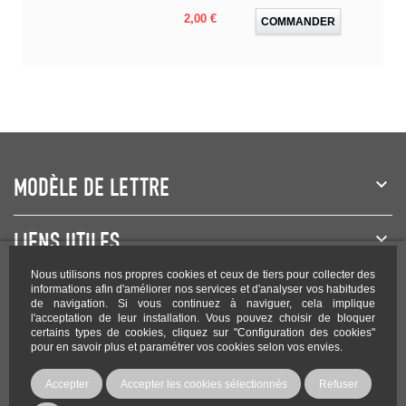
Prix
2,00 €
COMMANDER
MODÈLE DE LETTRE
LIENS UTILES
Nous utilisons nos propres cookies et ceux de tiers pour collecter des
NEWSLETTER
informations afin d'améliorer nos services et d'analyser vos habitudes
de navigation. Si vous continuez à naviguer, cela implique
l'acceptation de leur installation. Vous pouvez choisir de bloquer
certains types de cookies, cliquez sur "Configuration des cookies"
pour en savoir plus et paramétrer vos cookies selon vos envies.
Rejoignez-nous sur les réseaux !
Accepter
Accepter les cookies sélectionnés
Refuser