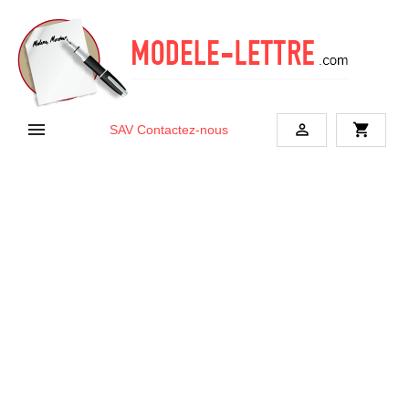


shopping_cart
SAV
Contactez-nous