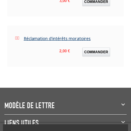
Prix
3,00 €
COMMANDER
Réclamation d'intérêts moratoires
Prix
2,00 €
COMMANDER
MODÈLE DE LETTRE
LIENS UTILES