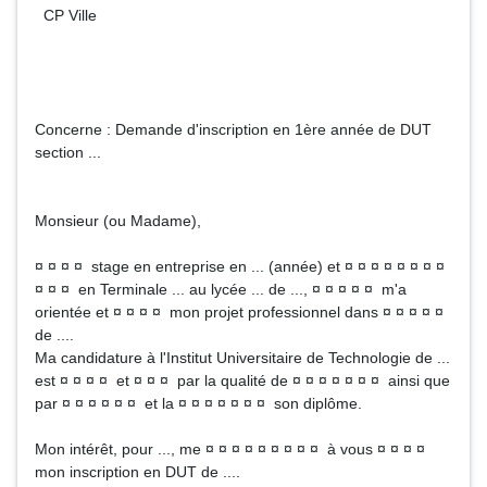
CP Ville
Concerne : Demande d'inscription en 1ère année de DUT
section ...
Monsieur (ou Madame),
¤ ¤ ¤ ¤ stage en entreprise en ... (année) et ¤ ¤ ¤ ¤ ¤ ¤ ¤ ¤
¤ ¤ ¤ en Terminale ... au lycée ... de ..., ¤ ¤ ¤ ¤ ¤ m'a
orientée et ¤ ¤ ¤ ¤ mon projet professionnel dans ¤ ¤ ¤ ¤ ¤
de ....
Ma candidature à l'Institut Universitaire de Technologie de ...
est ¤ ¤ ¤ ¤ et ¤ ¤ ¤ par la qualité de ¤ ¤ ¤ ¤ ¤ ¤ ¤ ainsi que
par ¤ ¤ ¤ ¤ ¤ ¤ et la ¤ ¤ ¤ ¤ ¤ ¤ ¤ son diplôme.
Mon intérêt, pour ..., me ¤ ¤ ¤ ¤ ¤ ¤ ¤ ¤ ¤ à vous ¤ ¤ ¤ ¤
mon inscription en DUT de ....