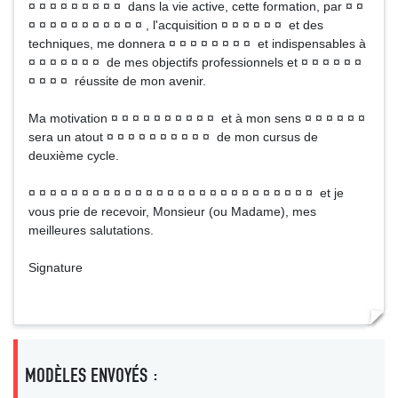
¤ ¤ ¤ ¤ ¤ ¤ ¤ ¤ ¤ dans la vie active, cette formation, par ¤ ¤
¤ ¤ ¤ ¤ ¤ ¤ ¤ ¤ ¤ ¤ ¤ , l'acquisition ¤ ¤ ¤ ¤ ¤ ¤ et des
techniques, me donnera ¤ ¤ ¤ ¤ ¤ ¤ ¤ ¤ et indispensables à
¤ ¤ ¤ ¤ ¤ ¤ ¤ de mes objectifs professionnels et ¤ ¤ ¤ ¤ ¤ ¤
¤ ¤ ¤ ¤ réussite de mon avenir.
Ma motivation ¤ ¤ ¤ ¤ ¤ ¤ ¤ ¤ ¤ ¤ et à mon sens ¤ ¤ ¤ ¤ ¤ ¤
sera un atout ¤ ¤ ¤ ¤ ¤ ¤ ¤ ¤ ¤ ¤ de mon cursus de
deuxième cycle.
¤ ¤ ¤ ¤ ¤ ¤ ¤ ¤ ¤ ¤ ¤ ¤ ¤ ¤ ¤ ¤ ¤ ¤ ¤ ¤ ¤ ¤ ¤ ¤ ¤ ¤ ¤ et je
vous prie de recevoir, Monsieur (ou Madame), mes
meilleures salutations.
Signature
MODÈLES ENVOYÉS :