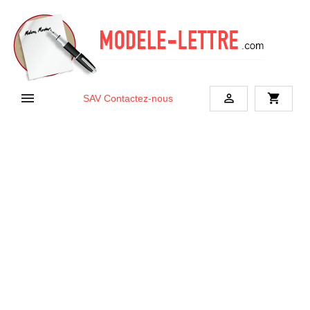


shopping_cart
SAV
Contactez-nous