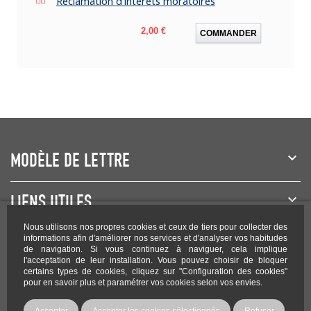
Réclamation d'intérêts moratoires
Prix
2,00 €
COMMANDER
MODÈLE DE LETTRE
LIENS UTILES
Nous utilisons nos propres cookies et ceux de tiers pour collecter des
NEWSLETTER
informations afin d'améliorer nos services et d'analyser vos habitudes
de navigation. Si vous continuez à naviguer, cela implique
l'acceptation de leur installation. Vous pouvez choisir de bloquer
certains types de cookies, cliquez sur "Configuration des cookies"
pour en savoir plus et paramétrer vos cookies selon vos envies.
Rejoignez-nous sur les réseaux !
Accepter
Accepter les cookies sélectionnés
Refuser