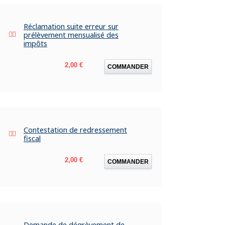
Réclamation suite erreur sur
prélèvement mensualisé des
impôts
Prix
2,00 €
COMMANDER
Contestation de redressement
fiscal
Prix
2,00 €
COMMANDER
Demande de dégrèvement de