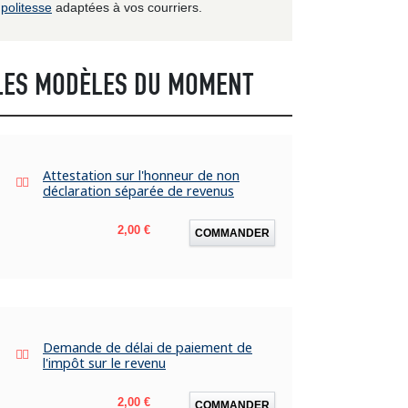
politesse
adaptées à vos courriers.
LES MODÈLES DU MOMENT
Attestation sur l'honneur de non
déclaration séparée de revenus
Prix
2,00 €
COMMANDER
Demande de délai de paiement de
l'impôt sur le revenu
Prix
2,00 €
COMMANDER