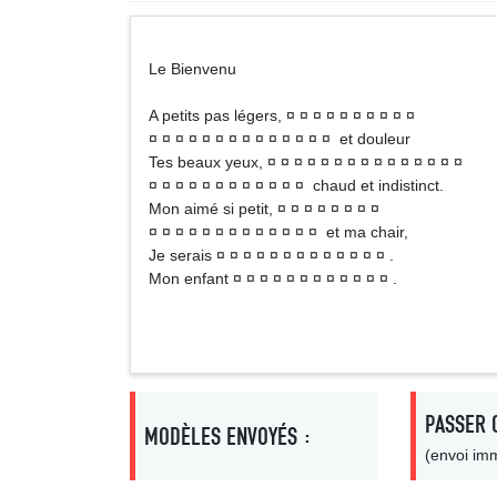
Le Bienvenu
A petits pas légers, ¤ ¤ ¤ ¤ ¤ ¤ ¤ ¤ ¤ ¤
¤ ¤ ¤ ¤ ¤ ¤ ¤ ¤ ¤ ¤ ¤ ¤ ¤ ¤ et douleur
Tes beaux yeux, ¤ ¤ ¤ ¤ ¤ ¤ ¤ ¤ ¤ ¤ ¤ ¤ ¤ ¤ ¤
¤ ¤ ¤ ¤ ¤ ¤ ¤ ¤ ¤ ¤ ¤ ¤ chaud et indistinct.
Mon aimé si petit, ¤ ¤ ¤ ¤ ¤ ¤ ¤ ¤
¤ ¤ ¤ ¤ ¤ ¤ ¤ ¤ ¤ ¤ ¤ ¤ ¤ et ma chair,
Je serais ¤ ¤ ¤ ¤ ¤ ¤ ¤ ¤ ¤ ¤ ¤ ¤ ¤ .
Mon enfant ¤ ¤ ¤ ¤ ¤ ¤ ¤ ¤ ¤ ¤ ¤ ¤ .
PASSER 
MODÈLES ENVOYÉS :
(envoi imm