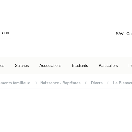
SAV
Co
ses
Salariés
Associations
Etudiants
Particuliers
I
ments familiaux
Naissance - Baptêmes
Divers
Le Bienve