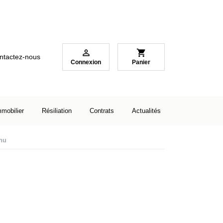

shopping_cart
ntactez-nous
Connexion
Panier
mmobilier
Résiliation
Contrats
Actualités
nu