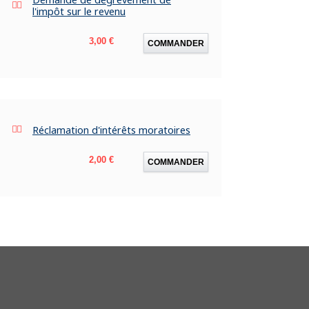
l'impôt sur le revenu
Prix
3,00 €
COMMANDER
Réclamation d'intérêts moratoires
Prix
2,00 €
COMMANDER