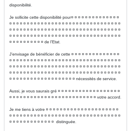
disponibilité.
Je sollicite cette disponibilité pour¤ ¤ ¤ ¤ ¤ ¤ ¤ ¤ ¤ ¤ ¤ ¤ ¤ ¤
¤ ¤ ¤ ¤ ¤ ¤ ¤ ¤ ¤ ¤ ¤ ¤ ¤ ¤ ¤ ¤ ¤ ¤ ¤ ¤ ¤ ¤ ¤ ¤ ¤ ¤ ¤ ¤ ¤ ¤ ¤ ¤
¤ ¤ ¤ ¤ ¤ ¤ ¤ ¤ ¤ ¤ ¤ ¤ ¤ ¤ ¤ ¤ ¤ ¤ ¤ ¤ ¤ ¤ ¤ ¤ ¤ ¤ ¤ ¤ ¤ ¤ ¤ ¤
¤ ¤ ¤ ¤ ¤ ¤ ¤ ¤ ¤ ¤ ¤ ¤ ¤ ¤ ¤ ¤ ¤ ¤ ¤ ¤ ¤ ¤ ¤ ¤ ¤ ¤ ¤ ¤ ¤ ¤ ¤ ¤
¤ ¤ ¤ ¤ ¤ ¤ ¤ ¤ ¤ ¤ de l'Etat.
J’envisage de bénéficier de cette ¤ ¤ ¤ ¤ ¤ ¤ ¤ ¤ ¤ ¤ ¤ ¤ ¤ ¤
¤ ¤ ¤ ¤ ¤ ¤ ¤ ¤ ¤ ¤ ¤ ¤ ¤ ¤ ¤ ¤ ¤ ¤ ¤ ¤ ¤ ¤ ¤ ¤ ¤ ¤ ¤ ¤ ¤ ¤ ¤ ¤
¤ ¤ ¤ ¤ ¤ ¤ ¤ ¤ ¤ ¤ ¤ ¤ ¤ ¤ ¤ ¤ ¤ ¤ ¤ ¤ ¤ ¤ ¤ ¤ ¤ ¤ ¤ ¤ ¤ ¤ ¤ ¤
¤ ¤ ¤ ¤ ¤ ¤ ¤ ¤ ¤ ¤ ¤ ¤ ¤ ¤ ¤ ¤ ¤ ¤ ¤ ¤ ¤ ¤ ¤ ¤ ¤ ¤ ¤ ¤ ¤ ¤ ¤ ¤
¤ ¤ ¤ ¤ ¤ ¤ ¤ ¤ ¤ ¤ ¤ ¤ ¤ ¤ ¤ ¤ ¤ ¤ ¤ nécessités de service.
Aussi, je vous saurais gré ¤ ¤ ¤ ¤ ¤ ¤ ¤ ¤ ¤ ¤ ¤ ¤ ¤ ¤ ¤ ¤ ¤ ¤
¤ ¤ ¤ ¤ ¤ ¤ ¤ ¤ ¤ ¤ ¤ ¤ ¤ ¤ ¤ ¤ ¤ ¤ ¤ ¤ ¤ ¤ ¤ ¤ ¤ votre accord.
Je me tiens à votre ¤ ¤ ¤ ¤ ¤ ¤ ¤ ¤ ¤ ¤ ¤ ¤ ¤ ¤ ¤ ¤ ¤ ¤ ¤ ¤ ¤
¤ ¤ ¤ ¤ ¤ ¤ ¤ ¤ ¤ ¤ ¤ ¤ ¤ ¤ ¤ ¤ ¤ ¤ ¤ ¤ ¤ ¤ ¤ ¤ ¤ ¤ ¤ ¤ ¤ ¤ ¤ ¤
¤ ¤ ¤ ¤ ¤ ¤ ¤ ¤ ¤ ¤ ¤ ¤ ¤ distinguée.