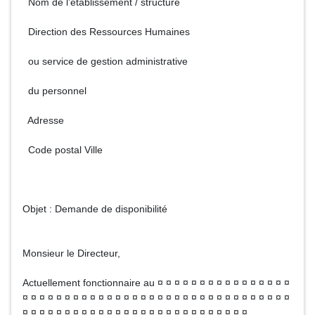
Nom de l’établissement / structure
Direction des Ressources Humaines
ou service de gestion administrative
du personnel
Adresse
Code postal Ville
Objet : Demande de disponibilité
Monsieur le Directeur,
Actuellement fonctionnaire au ¤ ¤ ¤ ¤ ¤ ¤ ¤ ¤ ¤ ¤ ¤ ¤ ¤ ¤ ¤ ¤
¤ ¤ ¤ ¤ ¤ ¤ ¤ ¤ ¤ ¤ ¤ ¤ ¤ ¤ ¤ ¤ ¤ ¤ ¤ ¤ ¤ ¤ ¤ ¤ ¤ ¤ ¤ ¤ ¤ ¤ ¤ ¤
¤ ¤ ¤ ¤ ¤ ¤ ¤ ¤ ¤ ¤ ¤ ¤ ¤ ¤ ¤ ¤ ¤ ¤ ¤ ¤ ¤ ¤ ¤ ¤ ¤ ¤ ¤