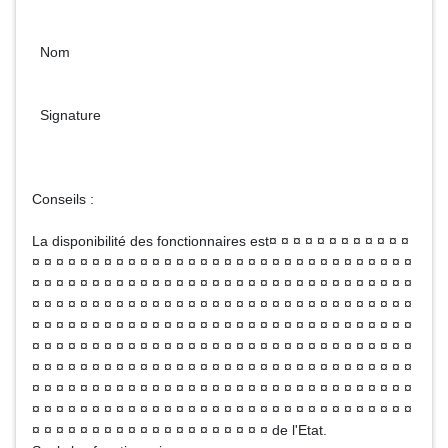
Nom
Signature
Conseils :
La disponibilité des fonctionnaires est¤ ¤ ¤ ¤ ¤ ¤ ¤ ¤ ¤ ¤ ¤ ¤
¤ ¤ ¤ ¤ ¤ ¤ ¤ ¤ ¤ ¤ ¤ ¤ ¤ ¤ ¤ ¤ ¤ ¤ ¤ ¤ ¤ ¤ ¤ ¤ ¤ ¤ ¤ ¤ ¤ ¤ ¤ ¤
¤ ¤ ¤ ¤ ¤ ¤ ¤ ¤ ¤ ¤ ¤ ¤ ¤ ¤ ¤ ¤ ¤ ¤ ¤ ¤ ¤ ¤ ¤ ¤ ¤ ¤ ¤ ¤ ¤ ¤ ¤ ¤
¤ ¤ ¤ ¤ ¤ ¤ ¤ ¤ ¤ ¤ ¤ ¤ ¤ ¤ ¤ ¤ ¤ ¤ ¤ ¤ ¤ ¤ ¤ ¤ ¤ ¤ ¤ ¤ ¤ ¤ ¤ ¤
¤ ¤ ¤ ¤ ¤ ¤ ¤ ¤ ¤ ¤ ¤ ¤ ¤ ¤ ¤ ¤ ¤ ¤ ¤ ¤ ¤ ¤ ¤ ¤ ¤ ¤ ¤ ¤ ¤ ¤ ¤ ¤
¤ ¤ ¤ ¤ ¤ ¤ ¤ ¤ ¤ ¤ ¤ ¤ ¤ ¤ ¤ ¤ ¤ ¤ ¤ ¤ ¤ ¤ ¤ ¤ ¤ ¤ ¤ ¤ ¤ ¤ ¤ ¤
¤ ¤ ¤ ¤ ¤ ¤ ¤ ¤ ¤ ¤ ¤ ¤ ¤ ¤ ¤ ¤ ¤ ¤ ¤ ¤ ¤ ¤ ¤ ¤ ¤ ¤ ¤ ¤ ¤ ¤ ¤ ¤
¤ ¤ ¤ ¤ ¤ ¤ ¤ ¤ ¤ ¤ ¤ ¤ ¤ ¤ ¤ ¤ ¤ ¤ ¤ ¤ ¤ ¤ ¤ ¤ ¤ ¤ ¤ ¤ ¤ ¤ ¤ ¤
¤ ¤ ¤ ¤ ¤ ¤ ¤ ¤ ¤ ¤ ¤ ¤ ¤ ¤ ¤ ¤ ¤ ¤ ¤ ¤ ¤ ¤ ¤ ¤ ¤ ¤ ¤ ¤ ¤ ¤ ¤ ¤
¤ ¤ ¤ ¤ ¤ ¤ ¤ ¤ ¤ ¤ ¤ ¤ ¤ ¤ ¤ ¤ ¤ ¤ ¤ ¤ de l'Etat.