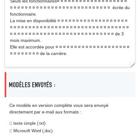
Seuls les fonctionnaires¤ ¤ ¤ ¤ ¤ ¤ ¤ ¤ ¤ ¤ ¤ ¤ ¤ ¤ ¤ ¤ ¤ ¤ ¤
¤ ¤ ¤ ¤ ¤ ¤ ¤ ¤ ¤ ¤ ¤ ¤ ¤ ¤ ¤ ¤ ¤ ¤ ¤ ¤ ¤ ¤ ¤ ¤ ¤ ¤ ¤ écrite du
fonctionnaire.
La mise en disponibilité ¤ ¤ ¤ ¤ ¤ ¤ ¤ ¤ ¤ ¤ ¤ ¤ ¤ ¤ ¤ ¤ ¤ ¤ ¤
¤ ¤ ¤ ¤ ¤ ¤ ¤ ¤ ¤ ¤ ¤ ¤ ¤ ¤ ¤ ¤ ¤ ¤ ¤ ¤ ¤ ¤ ¤ ¤ ¤ ¤ ¤ ¤ ¤ ¤ ¤ ¤
¤ ¤ ¤ ¤ ¤ ¤ ¤ ¤ ¤ ¤ ¤ ¤ ¤ ¤ ¤ ¤ ¤ ¤ ¤ ¤ ¤ ¤ ¤ ¤ ¤ ¤ ¤ ¤ de 3
mois maximum.
Elle est accordée pour ¤ ¤ ¤ ¤ ¤ ¤ ¤ ¤ ¤ ¤ ¤ ¤ ¤ ¤ ¤ ¤ ¤ ¤ ¤ ¤
¤ ¤ ¤ ¤ ¤ ¤ ¤ ¤ de la carrière.
MODÈLES ENVOYÉS :
Ce modèle en version complète vous sera envoyé
directement par e-mail aux formats :
texte simple (.txt)
Microsoft Word (.doc)