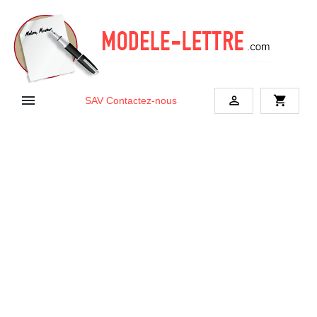


shopping_cart
SAV
Contactez-nous