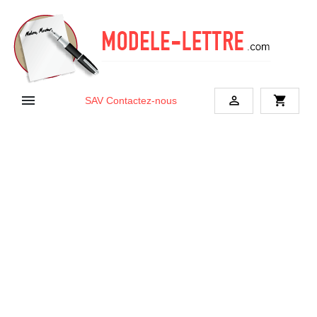


shopping_cart
SAV
Contactez-nous