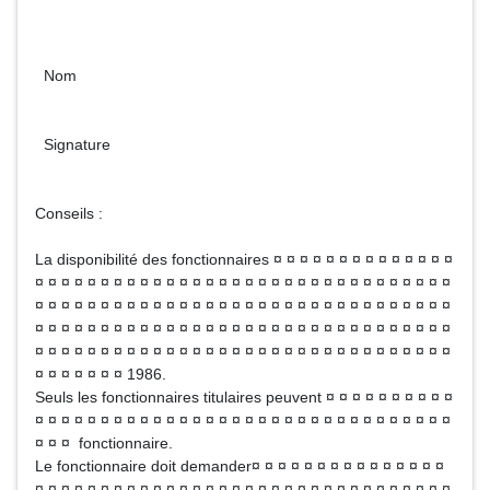
Nom
Signature
Conseils :
La disponibilité des fonctionnaires ¤ ¤ ¤ ¤ ¤ ¤ ¤ ¤ ¤ ¤ ¤ ¤ ¤ ¤
¤ ¤ ¤ ¤ ¤ ¤ ¤ ¤ ¤ ¤ ¤ ¤ ¤ ¤ ¤ ¤ ¤ ¤ ¤ ¤ ¤ ¤ ¤ ¤ ¤ ¤ ¤ ¤ ¤ ¤ ¤ ¤
¤ ¤ ¤ ¤ ¤ ¤ ¤ ¤ ¤ ¤ ¤ ¤ ¤ ¤ ¤ ¤ ¤ ¤ ¤ ¤ ¤ ¤ ¤ ¤ ¤ ¤ ¤ ¤ ¤ ¤ ¤ ¤
¤ ¤ ¤ ¤ ¤ ¤ ¤ ¤ ¤ ¤ ¤ ¤ ¤ ¤ ¤ ¤ ¤ ¤ ¤ ¤ ¤ ¤ ¤ ¤ ¤ ¤ ¤ ¤ ¤ ¤ ¤ ¤
¤ ¤ ¤ ¤ ¤ ¤ ¤ ¤ ¤ ¤ ¤ ¤ ¤ ¤ ¤ ¤ ¤ ¤ ¤ ¤ ¤ ¤ ¤ ¤ ¤ ¤ ¤ ¤ ¤ ¤ ¤ ¤
¤ ¤ ¤ ¤ ¤ ¤ ¤ 1986.
Seuls les fonctionnaires titulaires peuvent ¤ ¤ ¤ ¤ ¤ ¤ ¤ ¤ ¤ ¤
¤ ¤ ¤ ¤ ¤ ¤ ¤ ¤ ¤ ¤ ¤ ¤ ¤ ¤ ¤ ¤ ¤ ¤ ¤ ¤ ¤ ¤ ¤ ¤ ¤ ¤ ¤ ¤ ¤ ¤ ¤ ¤
¤ ¤ ¤ fonctionnaire.
Le fonctionnaire doit demander¤ ¤ ¤ ¤ ¤ ¤ ¤ ¤ ¤ ¤ ¤ ¤ ¤ ¤ ¤
¤ ¤ ¤ ¤ ¤ ¤ ¤ ¤ ¤ ¤ ¤ ¤ ¤ ¤ ¤ ¤ ¤ ¤ ¤ ¤ ¤ ¤ ¤ ¤ ¤ ¤ ¤ ¤ ¤ ¤ ¤ ¤