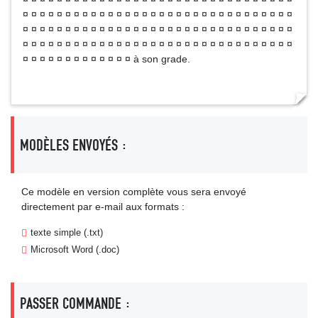
¤ ¤ ¤ ¤ ¤ ¤ ¤ ¤ ¤ ¤ ¤ ¤ ¤ ¤ ¤ ¤ ¤ ¤ ¤ ¤ ¤ ¤ ¤ ¤ ¤ ¤ ¤ ¤ ¤ ¤ ¤ ¤
¤ ¤ ¤ ¤ ¤ ¤ ¤ ¤ ¤ ¤ ¤ ¤ ¤ ¤ ¤ ¤ ¤ ¤ ¤ ¤ ¤ ¤ ¤ ¤ ¤ ¤ ¤ ¤ ¤ ¤ ¤ ¤
¤ ¤ ¤ ¤ ¤ ¤ ¤ ¤ ¤ ¤ ¤ ¤ ¤ ¤ ¤ ¤ ¤ ¤ ¤ ¤ ¤ ¤ ¤ ¤ ¤ ¤ ¤ ¤ ¤ ¤ ¤ ¤
¤ ¤ ¤ ¤ ¤ ¤ ¤ ¤ ¤ ¤ ¤ ¤ ¤ à son grade.
MODÈLES ENVOYÉS :
Ce modèle en version complète vous sera envoyé
directement par e-mail aux formats :
texte simple (.txt)
Microsoft Word (.doc)
PASSER COMMANDE :