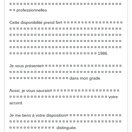
¤ ¤ ¤ ¤ ¤ ¤ ¤ ¤ ¤ ¤ ¤ ¤ ¤ ¤ ¤ ¤ ¤ ¤ ¤ ¤ ¤ ¤ ¤ ¤ ¤ ¤ ¤ ¤ ¤ ¤ ¤ ¤
¤ ¤ professionnelles.
Cette disponibilité prend fin¤ ¤ ¤ ¤ ¤ ¤ ¤ ¤ ¤ ¤ ¤ ¤ ¤ ¤ ¤ ¤ ¤ ¤
¤ ¤ ¤ ¤ ¤ ¤ ¤ ¤ ¤ ¤ ¤ ¤ ¤ ¤ ¤ ¤ ¤ ¤ ¤ ¤ ¤ ¤ ¤ ¤ ¤ ¤ ¤ ¤ ¤ ¤ ¤ ¤
¤ ¤ ¤ ¤ ¤ ¤ ¤ ¤ ¤ ¤ ¤ ¤ ¤ ¤ ¤ ¤ ¤ ¤ ¤ ¤ ¤ ¤ ¤ ¤ ¤ ¤ ¤ ¤ ¤ ¤ ¤ ¤
¤ ¤ ¤ ¤ ¤ ¤ ¤ ¤ ¤ ¤ ¤ ¤ ¤ ¤ ¤ ¤ ¤ ¤ ¤ ¤ ¤ ¤ ¤ ¤ ¤ ¤ ¤ ¤ ¤ ¤ ¤ ¤
¤ ¤ ¤ ¤ ¤ ¤ ¤ ¤ ¤ ¤ ¤ ¤ ¤ ¤ ¤ ¤ ¤ ¤ ¤ ¤ ¤ ¤ ¤ ¤ ¤ ¤ ¤ ¤ ¤ ¤ ¤ ¤
¤ ¤ ¤ ¤ ¤ ¤ ¤ ¤ ¤ ¤ ¤ ¤ ¤ ¤ ¤ ¤ ¤ ¤ ¤ ¤ ¤ ¤ ¤ ¤ ¤ 1986.
Je vous présente¤ ¤ ¤ ¤ ¤ ¤ ¤ ¤ ¤ ¤ ¤ ¤ ¤ ¤ ¤ ¤ ¤ ¤ ¤ ¤ ¤ ¤ ¤
¤ ¤ ¤ ¤ ¤ ¤ ¤ ¤ ¤ ¤ ¤ ¤ ¤ ¤ ¤ ¤ ¤ ¤ ¤ ¤ ¤ ¤ ¤ ¤ ¤ ¤ ¤ ¤ ¤ ¤ ¤ ¤
¤ ¤ ¤ ¤ ¤ ¤ ¤ ¤ ¤ ¤ ¤ ¤ ¤ ¤ ¤ ¤ ¤ dans mon grade.
Aussi, je vous saurais¤ ¤ ¤ ¤ ¤ ¤ ¤ ¤ ¤ ¤ ¤ ¤ ¤ ¤ ¤ ¤ ¤ ¤ ¤ ¤
¤ ¤ ¤ ¤ ¤ ¤ ¤ ¤ ¤ ¤ ¤ ¤ ¤ ¤ ¤ ¤ ¤ ¤ ¤ ¤ ¤ ¤ ¤ ¤ ¤ ¤ ¤ ¤ votre
accord.
Je me tiens à votre disposition¤ ¤ ¤ ¤ ¤ ¤ ¤ ¤ ¤ ¤ ¤ ¤ ¤ ¤ ¤ ¤
¤ ¤ ¤ ¤ ¤ ¤ ¤ ¤ ¤ ¤ ¤ ¤ ¤ ¤ ¤ ¤ ¤ ¤ ¤ ¤ ¤ ¤ ¤ ¤ ¤ ¤ ¤ ¤ ¤ ¤ ¤ ¤
¤ ¤ ¤ ¤ ¤ ¤ ¤ ¤ ¤ ¤ ¤ ¤ ¤ distinguée.