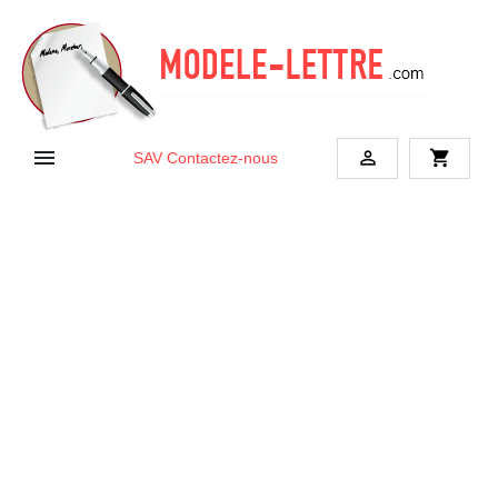


shopping_cart
SAV
Contactez-nous