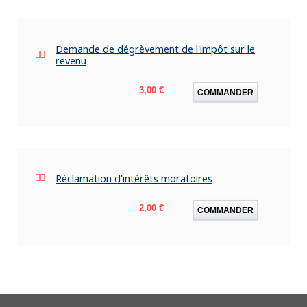
Demande de dégrèvement de l'impôt sur le
revenu
Prix
3,00 €
COMMANDER
Réclamation d'intérêts moratoires
Prix
2,00 €
COMMANDER