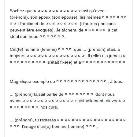
Sachez que ¤ ¤ ¤ ¤ ¤ ¤ ¤ ¤ ¤ ¤ ¤ ¤ ainsi qu'avec ...
(prénom), son époux (son épouse), les mêmes ¤ ¤ ¤ ¤ ¤ ¤ ¤
¤ ¤ d'amitié et de ¤ ¤ ¤ ¤ ¤ ¤ ¤ ¤ ¤ (d'autres principes
peuvent être évoqués). Je tâcherai de ¤ ¤ ¤ ¤ ¤ ¤ à cet
idéal que nous ¤ ¤ ¤ ¤ ¤ ¤ ¤ .
Cet(te) homme (femme) ¤ ¤ ¤ ¤ que ... (prénom) était, a
toujours ¤ ¤ ¤ ¤ ¤ ¤ ¤ ¤ ¤ ¤ ¤ ¤ ¤ ¤ ¤ ¤ . Il (elle) n'a jamais ¤
¤ ¤ ¤ ¤ ¤ ¤ ¤ ¤ ¤ ¤ s'était fixé(e) et a ¤ ¤ ¤ ¤ ¤ ¤ ¤ ¤ ¤ ¤ ¤ ¤
.
Magnifique exemple de ¤ ¤ ¤ ¤ ¤ ¤ ¤ ¤ ¤ ¤ ¤ ¤ ¤ ¤ , à tous.
... (prénom) faisait partie de ¤ ¤ ¤ ¤ ¤ ¤ ¤ ¤ dont nous
avons ¤ ¤ ¤ ¤ ¤ ¤ ¤ ¤ ¤ ¤ ¤ ¤ ¤ ¤ spirituellement, élever ¤ ¤
¤ ¤ ¤ ¤ ¤ ¤ ¤ ¤ nos curs.
... (prénom), tu resteras ¤ ¤ ¤ ¤ ¤ ¤ ¤ ¤ ¤ ¤ ¤ ¤ ¤ ¤ ¤ ¤ ¤ ¤ ¤
¤ ¤ ¤ l'image d'un(e) homme (femme) ¤ ¤ ¤ .