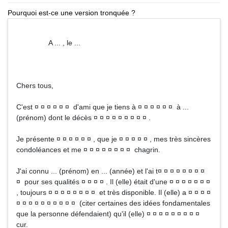
Pourquoi est-ce une version tronquée ?
A ... , le ...
Chers tous,
C'est ¤ ¤ ¤ ¤ ¤ ¤ d'ami que je tiens à ¤ ¤ ¤ ¤ ¤ ¤ à ...
(prénom) dont le décès ¤ ¤ ¤ ¤ ¤ ¤ ¤ ¤ ¤ .
Je présente ¤ ¤ ¤ ¤ ¤ ¤ , que je ¤ ¤ ¤ ¤ ¤ , mes très sincères
condoléances et me ¤ ¤ ¤ ¤ ¤ ¤ ¤ ¤ chagrin.
J'ai connu ... (prénom) en ... (année) et l'ai t¤ ¤ ¤ ¤ ¤ ¤ ¤ ¤
¤ pour ses qualités ¤ ¤ ¤ ¤ . Il (elle) était d'une ¤ ¤ ¤ ¤ ¤ ¤ ¤
, toujours ¤ ¤ ¤ ¤ ¤ ¤ ¤ ¤ et très disponible. Il (elle) a ¤ ¤ ¤ ¤
¤ ¤ ¤ ¤ ¤ ¤ ¤ ¤ ¤ ¤ (citer certaines des idées fondamentales
que la personne défendaient) qu'il (elle) ¤ ¤ ¤ ¤ ¤ ¤ ¤ ¤ ¤
cur.