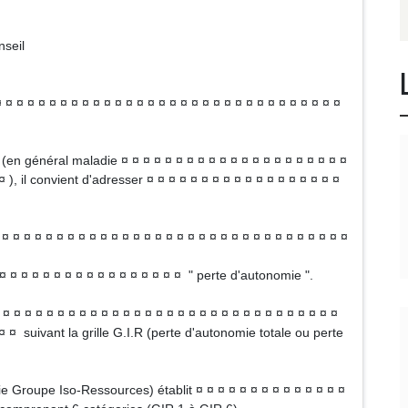
nseil
¤ ¤ ¤ ¤ ¤ ¤ ¤ ¤ ¤ ¤ ¤ ¤ ¤ ¤ ¤ ¤ ¤ ¤ ¤ ¤ ¤ ¤ ¤ ¤ ¤ ¤ ¤ ¤ ¤ ¤ ¤ ¤
(en général maladie ¤ ¤ ¤ ¤ ¤ ¤ ¤ ¤ ¤ ¤ ¤ ¤ ¤ ¤ ¤ ¤ ¤ ¤ ¤ ¤ ¤
¤ ), il convient d'adresser ¤ ¤ ¤ ¤ ¤ ¤ ¤ ¤ ¤ ¤ ¤ ¤ ¤ ¤ ¤ ¤ ¤ ¤
¤ ¤ ¤ ¤ ¤ ¤ ¤ ¤ ¤ ¤ ¤ ¤ ¤ ¤ ¤ ¤ ¤ ¤ ¤ ¤ ¤ ¤ ¤ ¤ ¤ ¤ ¤ ¤ ¤ ¤ ¤ ¤
 ¤ ¤ ¤ ¤ ¤ ¤ ¤ ¤ ¤ ¤ ¤ ¤ ¤ ¤ ¤ ¤ " perte d'autonomie ".
¤ ¤ ¤ ¤ ¤ ¤ ¤ ¤ ¤ ¤ ¤ ¤ ¤ ¤ ¤ ¤ ¤ ¤ ¤ ¤ ¤ ¤ ¤ ¤ ¤ ¤ ¤ ¤ ¤ ¤ ¤
 ¤ ¤ suivant la grille G.I.R (perte d'autonomie totale ou perte
e Groupe Iso-Ressources) établit ¤ ¤ ¤ ¤ ¤ ¤ ¤ ¤ ¤ ¤ ¤ ¤ ¤ ¤