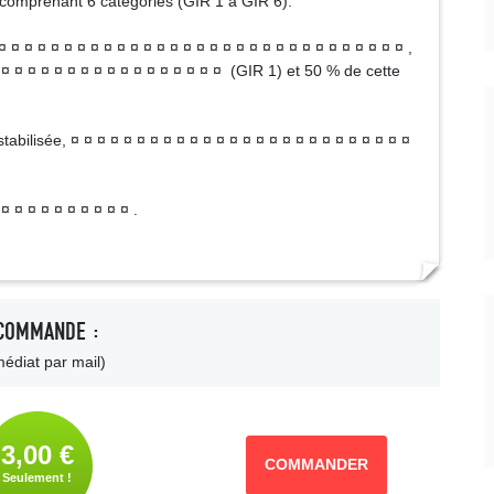
u comprenant 6 catégories (GIR 1 à GIR 6).
 ¤ ¤ ¤ ¤ ¤ ¤ ¤ ¤ ¤ ¤ ¤ ¤ ¤ ¤ ¤ ¤ ¤ ¤ ¤ ¤ ¤ ¤ ¤ ¤ ¤ ¤ ¤ ¤ ¤ ¤ ,
¤ ¤ ¤ ¤ ¤ ¤ ¤ ¤ ¤ ¤ ¤ ¤ ¤ ¤ ¤ ¤ ¤ (GIR 1) et 50 % de cette
bilisée, ¤ ¤ ¤ ¤ ¤ ¤ ¤ ¤ ¤ ¤ ¤ ¤ ¤ ¤ ¤ ¤ ¤ ¤ ¤ ¤ ¤ ¤ ¤ ¤ ¤ ¤
¤ ¤ ¤ ¤ ¤ ¤ ¤ ¤ ¤ ¤ .
COMMANDE :
édiat par mail)
3,00 €
COMMANDER
Seulement !