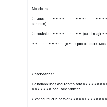
Messieurs,
Je vous ¤ ¤ ¤ ¤ ¤ ¤ ¤ ¤ ¤ ¤ ¤ ¤ ¤ ¤ ¤ ¤ ¤ ¤ ¤ ¤ ¤ ¤
son nom).
Je souhaite ¤ ¤ ¤ ¤ ¤ ¤ ¤ ¤ ¤ ¤ ¤ (ou : il s'agit ¤ ¤
¤ ¤ ¤ ¤ ¤ ¤ ¤ ¤ ¤ ¤ ¤ , je vous prie de croire, Me
Signa
Observations :
De nombreuses assurances sont ¤ ¤ ¤ ¤ ¤ ¤ ¤ ¤ ¤ ¤
¤ ¤ ¤ ¤ ¤ ¤ ¤ sont sanctionnées.
C'est pourquoi le dossier ¤ ¤ ¤ ¤ ¤ ¤ ¤ ¤ ¤ ¤ ¤ ¤ ¤