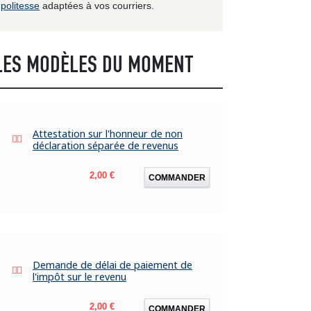
politesse
adaptées à vos courriers.
LES MODÈLES DU MOMENT
Attestation sur l'honneur de non
déclaration séparée de revenus
Prix
2,00 €
COMMANDER
Demande de délai de paiement de
l'impôt sur le revenu
Prix
2,00 €
COMMANDER