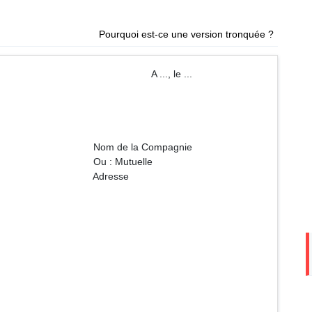
Pourquoi est-ce une version tronquée ?
 ..., le ...
Compagnie
tuelle
sse