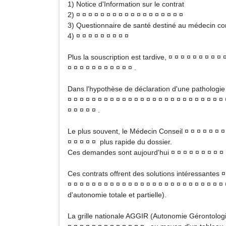
1) Notice d'Information sur le contrat
2) ¤ ¤ ¤ ¤ ¤ ¤ ¤ ¤ ¤ ¤ ¤ ¤ ¤ ¤ ¤ ¤ ¤ ¤
3) Questionnaire de santé destiné au médecin co
4) ¤ ¤ ¤ ¤ ¤ ¤ ¤ ¤ ¤
Plus la souscription est tardive, ¤ ¤ ¤ ¤ ¤ ¤ ¤ ¤ ¤ 
¤ ¤ ¤ ¤ ¤ ¤ ¤ ¤ ¤ ¤ ¤ .
Dans l'hypothèse de déclaration d'une pathologie 
¤ ¤ ¤ ¤ ¤ ¤ ¤ ¤ ¤ ¤ ¤ ¤ ¤ ¤ ¤ ¤ ¤ ¤ ¤ ¤ ¤ ¤ ¤ ¤ ¤ ¤ 
¤ ¤ ¤ ¤ ¤ .
Le plus souvent, le Médecin Conseil ¤ ¤ ¤ ¤ ¤ ¤ ¤ 
¤ ¤ ¤ ¤ ¤ plus rapide du dossier.
Ces demandes sont aujourd'hui ¤ ¤ ¤ ¤ ¤ ¤ ¤ ¤ ¤ ¤
Ces contrats offrent des solutions intéressantes ¤ 
¤ ¤ ¤ ¤ ¤ ¤ ¤ ¤ ¤ ¤ ¤ ¤ ¤ ¤ ¤ ¤ ¤ ¤ ¤ ¤ ¤ ¤ ¤ ¤ ¤ ¤
d'autonomie totale et partielle).
La grille nationale AGGIR (Autonomie Gérontologi