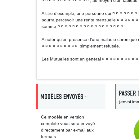
¤ ¤ ¤ ¤ ¤ ¤ ¤ ¤ ¤ ¤ ¤ ¤ ¤ , au moyen d'un tablea
A titre d'exemple, une personne qui ¤ ¤ ¤ ¤ ¤ ¤ ¤ ¤
pourra percevoir une rente mensuelle ¤ ¤ ¤ ¤ ¤ ¤ 
somme ¤ ¤ ¤ ¤ ¤ ¤ ¤ ¤ ¤ ¤ ¤ ¤ ¤ ¤ ¤ ¤ ¤ ¤ .
A noter qu'en présence d'une maladie chronique sta
¤ ¤ ¤ ¤ ¤ ¤ ¤ ¤ ¤ ¤ simplement refusée.
Les Mutuelles sont en général ¤ ¤ ¤ ¤ ¤ ¤ ¤ ¤ ¤ ¤ 
PASSER 
MODÈLES ENVOYÉS :
(envoi imm
Ce modèle en version
complète vous sera envoyé
directement par e-mail aux
formats :