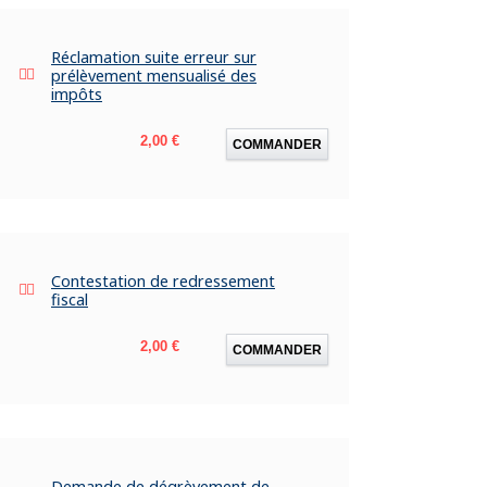
Réclamation suite erreur sur
prélèvement mensualisé des
impôts
Prix
2,00 €
COMMANDER
Contestation de redressement
fiscal
Prix
2,00 €
COMMANDER
Demande de dégrèvement de