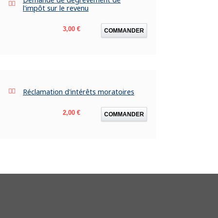
l'impôt sur le revenu
Prix
3,00 €
COMMANDER
Réclamation d'intérêts moratoires
Prix
2,00 €
COMMANDER