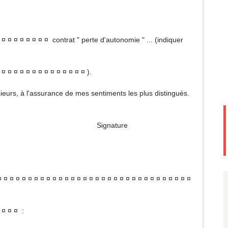
 ¤ ¤ ¤ ¤ ¤ ¤ ¤ ¤ contrat " perte d'autonomie " ... (indiquer
 ¤ ¤ ¤ ¤ ¤ ¤ ¤ ¤ ¤ ¤ ¤ ¤ ¤ ¤ ).
ssieurs, à l'assurance de mes sentiments les plus distingués.
ture
 ¤ ¤ ¤ ¤ ¤ ¤ ¤ ¤ ¤ ¤ ¤ ¤ ¤ ¤ ¤ ¤ ¤ ¤ ¤ ¤ ¤ ¤ ¤ ¤ ¤ ¤ ¤ ¤ ¤ ¤
 ¤ ¤ ¤ :