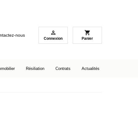

shopping_cart
ntactez-nous
Connexion
Panier
mmobilier
Résiliation
Contrats
Actualités