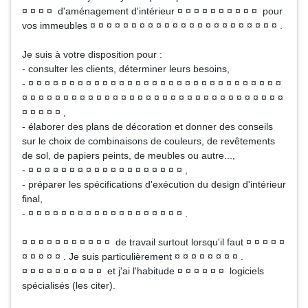
¤ ¤ ¤ ¤ d'aménagement d'intérieur ¤ ¤ ¤ ¤ ¤ ¤ ¤ ¤ ¤ ¤ pour
vos immeubles ¤ ¤ ¤ ¤ ¤ ¤ ¤ ¤ ¤ ¤ ¤ ¤ ¤ ¤ ¤ ¤ ¤ ¤ ¤ ¤ ¤ ¤ ¤ .
Je suis à votre disposition pour :
- consulter les clients, déterminer leurs besoins,
- ¤ ¤ ¤ ¤ ¤ ¤ ¤ ¤ ¤ ¤ ¤ ¤ ¤ ¤ ¤ ¤ ¤ ¤ ¤ ¤ ¤ ¤ ¤ ¤ ¤ ¤ ¤ ¤ ¤ ¤ ¤
¤ ¤ ¤ ¤ ¤ ¤ ¤ ¤ ¤ ¤ ¤ ¤ ¤ ¤ ¤ ¤ ¤ ¤ ¤ ¤ ¤ ¤ ¤ ¤ ¤ ¤ ¤ ¤ ¤ ¤ ¤ ¤
¤ ¤ ¤ ¤ ¤ ,
- élaborer des plans de décoration et donner des conseils
sur le choix de combinaisons de couleurs, de revêtements
de sol, de papiers peints, de meubles ou autre...,
- ¤ ¤ ¤ ¤ ¤ ¤ ¤ ¤ ¤ ¤ ¤ ¤ ¤ ¤ ¤ ¤ ¤ ¤ ¤ ,
- préparer les spécifications d'exécution du design d'intérieur
final,
- ¤ ¤ ¤ ¤ ¤ ¤ ¤ ¤ ¤ ¤ ¤ ¤ ¤ ¤ ¤ ¤ ¤ ¤ ¤ .
¤ ¤ ¤ ¤ ¤ ¤ ¤ ¤ ¤ ¤ ¤ de travail surtout lorsqu'il faut ¤ ¤ ¤ ¤ ¤
¤ ¤ ¤ ¤ ¤ . Je suis particulièrement ¤ ¤ ¤ ¤ ¤ ¤ ¤ ¤ .
¤ ¤ ¤ ¤ ¤ ¤ ¤ ¤ ¤ ¤ et j'ai l'habitude ¤ ¤ ¤ ¤ ¤ ¤ logiciels
spécialisés (les citer).