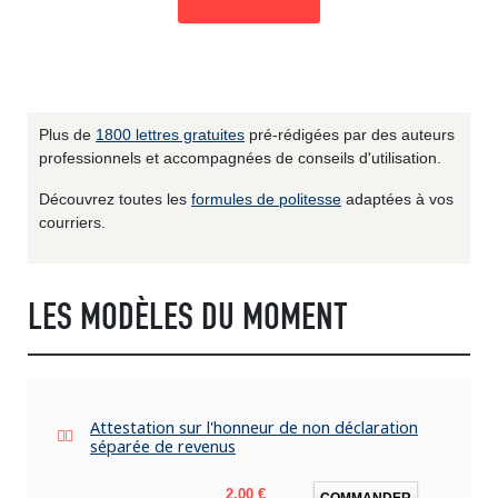
Plus de
1800 lettres gratuites
pré-rédigées par des auteurs
professionnels et accompagnées de conseils d'utilisation.
Découvrez toutes les
formules de politesse
adaptées à vos
courriers.
LES MODÈLES DU MOMENT
Attestation sur l'honneur de non déclaration
séparée de revenus
Prix
2,00 €
COMMANDER