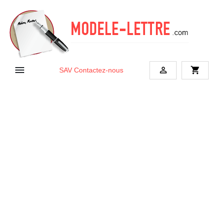


shopping_cart
SAV
Contactez-nous