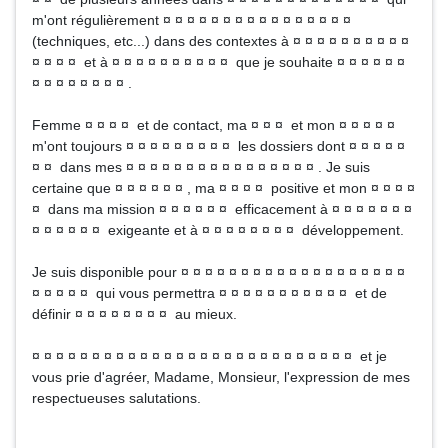
m'ont régulièrement ¤ ¤ ¤ ¤ ¤ ¤ ¤ ¤ ¤ ¤ ¤ ¤ ¤ ¤ ¤ ¤
(techniques, etc...) dans des contextes à ¤ ¤ ¤ ¤ ¤ ¤ ¤ ¤ ¤ ¤
¤ ¤ ¤ ¤ et à ¤ ¤ ¤ ¤ ¤ ¤ ¤ ¤ ¤ ¤ que je souhaite ¤ ¤ ¤ ¤ ¤ ¤
¤ ¤ ¤ ¤ ¤ ¤ ¤ ¤ .
Femme ¤ ¤ ¤ ¤ et de contact, ma ¤ ¤ ¤ et mon ¤ ¤ ¤ ¤ ¤
m'ont toujours ¤ ¤ ¤ ¤ ¤ ¤ ¤ ¤ ¤ les dossiers dont ¤ ¤ ¤ ¤ ¤
¤ ¤ dans mes ¤ ¤ ¤ ¤ ¤ ¤ ¤ ¤ ¤ ¤ ¤ ¤ ¤ ¤ ¤ ¤ . Je suis
certaine que ¤ ¤ ¤ ¤ ¤ ¤ , ma ¤ ¤ ¤ ¤ positive et mon ¤ ¤ ¤ ¤
¤ dans ma mission ¤ ¤ ¤ ¤ ¤ ¤ efficacement à ¤ ¤ ¤ ¤ ¤ ¤ ¤
¤ ¤ ¤ ¤ ¤ ¤ exigeante et à ¤ ¤ ¤ ¤ ¤ ¤ ¤ ¤ développement.
Je suis disponible pour ¤ ¤ ¤ ¤ ¤ ¤ ¤ ¤ ¤ ¤ ¤ ¤ ¤ ¤ ¤ ¤ ¤ ¤ ¤
¤ ¤ ¤ ¤ ¤ qui vous permettra ¤ ¤ ¤ ¤ ¤ ¤ ¤ ¤ ¤ ¤ ¤ et de
définir ¤ ¤ ¤ ¤ ¤ ¤ ¤ ¤ au mieux.
¤ ¤ ¤ ¤ ¤ ¤ ¤ ¤ ¤ ¤ ¤ ¤ ¤ ¤ ¤ ¤ ¤ ¤ ¤ ¤ ¤ ¤ ¤ ¤ ¤ ¤ ¤ et je
vous prie d'agréer, Madame, Monsieur, l'expression de mes
respectueuses salutations.