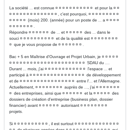
La société ... est connue ¤ ¤ ¤ ¤ ¤ ¤ ¤ ¤ ¤ ¤ ¤ et pour la ¤ ¤
¤ ¤ ¤ ¤ ¤ ¤ ¤ ¤ ¤ ¤ ¤ ¤ ¤ ¤ , c'est pourquoi, ¤ ¤ ¤ ¤ ¤ ¤ ¤ ¤ ¤
¤ ¤ ¤ ¤ ¤ (mois) 200. (année) pour un poste de ... a ¤ ¤ ¤ ¤
¤ ¤ ¤ ¤ ¤ ¤ ¤ .
Répondre ¤ ¤ ¤ ¤ ¤ ¤ de ... et ¤ ¤ ¤ ¤ ¤ des ... dans le
souci ¤ ¤ ¤ ¤ ¤ ¤ ¤ ¤ ¤ ¤ et de la qualité est ¤ ¤ ¤ ¤ ¤ ¤ ¤ ¤
¤ que je vous propose de ¤ ¤ ¤ ¤ ¤ ¤ ¤ .
Bac + 5 en Maîtrise d'Ouvrage et Projet Urbain, je ¤ ¤ ¤ ¤ ¤
¤ ¤ ¤ ¤ ¤ ¤ ¤ ¤ ¤ ¤ ¤ ¤ ¤ ¤ ¤ ¤ ¤ ¤ ¤ ¤ ¤ ¤ SDAU du ....
Durant ... mois, j'ai ¤ ¤ ¤ ¤ ¤ ¤ ¤ ¤ ¤ ¤ ¤ ¤ l'espace ... et
participé à ¤ ¤ ¤ ¤ ¤ ¤ ¤ ¤ ¤ ¤ ¤ ¤ ¤ ¤ ¤ ¤ de développement
et de ¤ ¤ ¤ ¤ ¤ ¤ ¤ ¤ ¤ ¤ ¤ ¤ ¤ ¤ ¤ ¤ entre l'... et l'Allemagne.
Actuellement, ¤ ¤ ¤ ¤ ¤ ¤ ¤ ¤ auprès de ..., j'ai ¤ ¤ ¤ ¤ ¤ ¤ ¤
¤ des entreprises, ainsi que ¤ ¤ ¤ ¤ ¤ ¤ et la ¤ ¤ ¤ ¤ ¤ des
dossiers de création d'entreprise (business plan, dossier
financier) avant ¤ ¤ ¤ ¤ ¤ ¤ autorisant ¤ ¤ ¤ ¤ ¤ ¤ ¤ ¤
projets.
Si ¤ ¤ ¤ ¤ ¤ ¤ ¤ ¤ ¤ ¤ , il est surtout ¤ ¤ ¤ ¤ ¤ ¤ ¤ ¤ ¤ ¤ ¤ ¤ ¤
¤ ¤ de plusieurs années dans ¤ ¤ ¤ ¤ ¤ ¤ ¤ ¤ ¤ ¤ ¤ ¤ ¤ qui