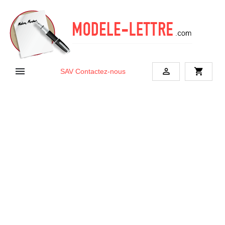


shopping_cart
SAV
Contactez-nous