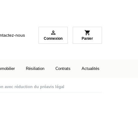

shopping_cart
ntactez-nous
Connexion
Panier
mmobilier
Résiliation
Contrats
Actualités
n avec réduction du préavis légal