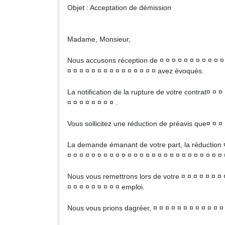
Objet : Acceptation de démission
Madame, Monsieur,
Nous accusons réception de ¤ ¤ ¤ ¤ ¤ ¤ ¤ ¤ ¤ ¤ ¤ ¤
¤ ¤ ¤ ¤ ¤ ¤ ¤ ¤ ¤ ¤ ¤ ¤ ¤ ¤ ¤ avez évoqués.
La notification de la rupture de votre contrat¤ ¤ ¤ 
¤ ¤ ¤ ¤ ¤ ¤ ¤ ¤ .
Vous sollicitez une réduction de préavis que¤ ¤ ¤ ¤
La demande émanant de votre part, la réduction ¤ 
¤ ¤ ¤ ¤ ¤ ¤ ¤ ¤ ¤ ¤ ¤ ¤ ¤ ¤ ¤ ¤ ¤ ¤ ¤ ¤ ¤ ¤ ¤ ¤ ¤ ¤ ¤
Nous vous remettrons lors de votre ¤ ¤ ¤ ¤ ¤ ¤ ¤ ¤
¤ ¤ ¤ ¤ ¤ ¤ ¤ ¤ ¤ emploi.
Nous vous prions dagréer, ¤ ¤ ¤ ¤ ¤ ¤ ¤ ¤ ¤ ¤ ¤ ¤ 