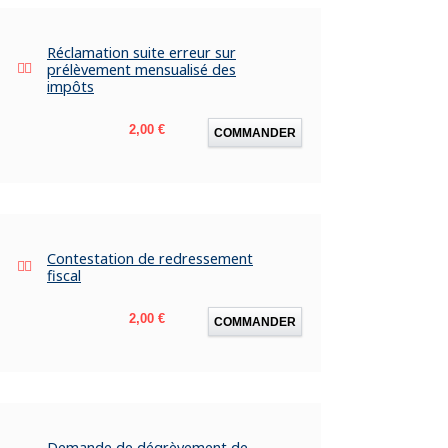
Réclamation suite erreur sur
prélèvement mensualisé des
impôts
Prix
2,00 €
COMMANDER
Contestation de redressement
fiscal
Prix
2,00 €
COMMANDER
Demande de dégrèvement de