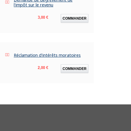
l'impôt sur le revenu
Prix
3,00 €
COMMANDER
Réclamation d'intérêts moratoires
Prix
2,00 €
COMMANDER