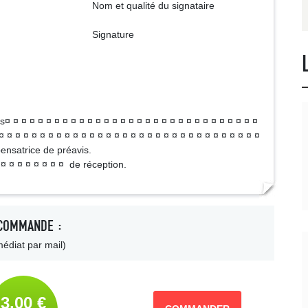
 du signataire
ture
es¤ ¤ ¤ ¤ ¤ ¤ ¤ ¤ ¤ ¤ ¤ ¤ ¤ ¤ ¤ ¤ ¤ ¤ ¤ ¤ ¤ ¤ ¤ ¤ ¤ ¤ ¤ ¤ ¤ ¤ ¤
¤ ¤ ¤ ¤ ¤ ¤ ¤ ¤ ¤ ¤ ¤ ¤ ¤ ¤ ¤ ¤ ¤ ¤ ¤ ¤ ¤ ¤ ¤ ¤ ¤ ¤ ¤ ¤ ¤ ¤ ¤ ¤
pensatrice de préavis.
¤ ¤ ¤ ¤ ¤ ¤ ¤ ¤ ¤ de réception.
COMMANDE :
édiat par mail)
3,00 €