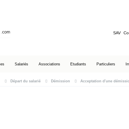
SAV
Co
ses
Salariés
Associations
Etudiants
Particuliers
I
Départ du salarié
Démission
Acceptation d'une démissio