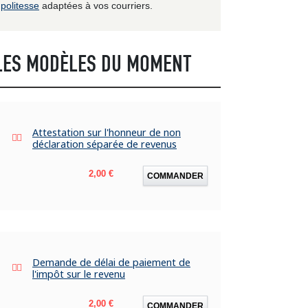
politesse
adaptées à vos courriers.
LES MODÈLES DU MOMENT
Attestation sur l'honneur de non
déclaration séparée de revenus
Prix
2,00 €
COMMANDER
Demande de délai de paiement de
l'impôt sur le revenu
Prix
2,00 €
COMMANDER