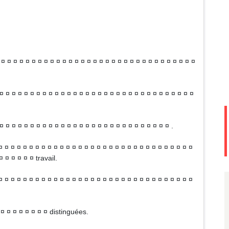
 ¤ ¤ ¤ ¤ ¤ ¤ ¤ ¤ ¤ ¤ ¤ ¤ ¤ ¤ ¤ ¤ ¤ ¤ ¤ ¤ ¤ ¤ ¤ ¤ ¤ ¤ ¤ ¤ ¤ ¤ ¤
¤ ¤ ¤ ¤ ¤ ¤ ¤ ¤ ¤ ¤ ¤ ¤ ¤ ¤ ¤ ¤ ¤ ¤ ¤ ¤ ¤ ¤ ¤ ¤ ¤ ¤ ¤ ¤ ¤ ¤ ¤ ¤
 ¤ ¤ ¤ ¤ ¤ ¤ ¤ ¤ ¤ ¤ ¤ ¤ ¤ ¤ ¤ ¤ ¤ ¤ ¤ ¤ ¤ ¤ ¤ ¤ ¤ ¤ ¤ .
¤ ¤ ¤ ¤ ¤ ¤ ¤ ¤ ¤ ¤ ¤ ¤ ¤ ¤ ¤ ¤ ¤ ¤ ¤ ¤ ¤ ¤ ¤ ¤ ¤ ¤ ¤ ¤ ¤ ¤ ¤
 ¤ ¤ ¤ ¤ ¤ travail.
 ¤ ¤ ¤ ¤ ¤ ¤ ¤ ¤ ¤ ¤ ¤ ¤ ¤ ¤ ¤ ¤ ¤ ¤ ¤ ¤ ¤ ¤ ¤ ¤ ¤ ¤ ¤ ¤ ¤ ¤ ¤
¤ ¤ ¤ ¤ ¤ ¤ ¤ ¤ distinguées.