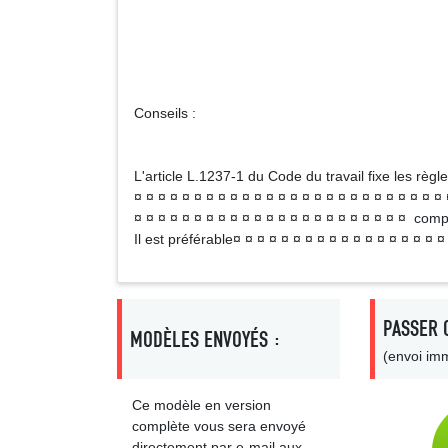
Nom et qualité
Signa
Conseils :
L'article L.1237-1 du Code du travail fixe les règl
¤ ¤ ¤ ¤ ¤ ¤ ¤ ¤ ¤ ¤ ¤ ¤ ¤ ¤ ¤ ¤ ¤ ¤ ¤ ¤ ¤ ¤ ¤ ¤ ¤ ¤ 
¤ ¤ ¤ ¤ ¤ ¤ ¤ ¤ ¤ ¤ ¤ ¤ ¤ ¤ ¤ ¤ ¤ ¤ ¤ ¤ ¤ ¤ ¤ com
Il est préférable¤ ¤ ¤ ¤ ¤ ¤ ¤ ¤ ¤ ¤ ¤ ¤ ¤ ¤ ¤ ¤ ¤ 
PASSER 
MODÈLES ENVOYÉS :
(envoi imm
Ce modèle en version
complète vous sera envoyé
directement par e-mail aux