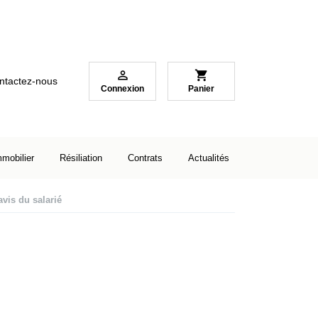

shopping_cart
ntactez-nous
Connexion
Panier
mmobilier
Résiliation
Contrats
Actualités
avis du salarié