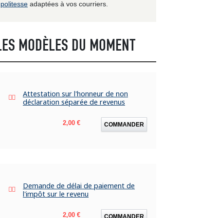
politesse
adaptées à vos courriers.
LES MODÈLES DU MOMENT
Attestation sur l'honneur de non
déclaration séparée de revenus
Prix
2,00 €
COMMANDER
Demande de délai de paiement de
l'impôt sur le revenu
Prix
2,00 €
COMMANDER