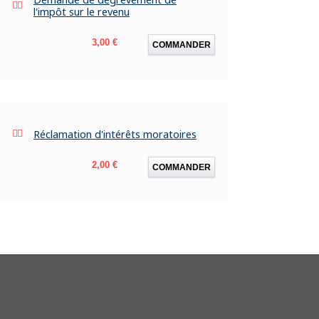
l'impôt sur le revenu
Prix
3,00 €
COMMANDER
Réclamation d'intérêts moratoires
Prix
2,00 €
COMMANDER