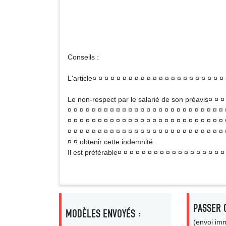
Nom et qualité du
Signatu
Conseils :
L'article¤ ¤ ¤ ¤ ¤ ¤ ¤ ¤ ¤ ¤ ¤ ¤ ¤ ¤ ¤ ¤ ¤ ¤ ¤ ¤ ¤ 
Le non-respect par le salarié de son préavis¤ ¤ ¤ ¤
¤ ¤ ¤ ¤ ¤ ¤ ¤ ¤ ¤ ¤ ¤ ¤ ¤ ¤ ¤ ¤ ¤ ¤ ¤ ¤ ¤ ¤ ¤ ¤ ¤ ¤ 
¤ ¤ ¤ ¤ ¤ ¤ ¤ ¤ ¤ ¤ ¤ ¤ ¤ ¤ ¤ ¤ ¤ ¤ ¤ ¤ ¤ ¤ ¤ ¤ ¤ ¤ 
¤ ¤ ¤ ¤ ¤ ¤ ¤ ¤ ¤ ¤ ¤ ¤ ¤ ¤ ¤ ¤ ¤ ¤ ¤ ¤ ¤ ¤ ¤ ¤ ¤ ¤ 
¤ ¤ obtenir cette indemnité.
Il est préférable¤ ¤ ¤ ¤ ¤ ¤ ¤ ¤ ¤ ¤ ¤ ¤ ¤ ¤ ¤ ¤ ¤ ¤
PASSER 
MODÈLES ENVOYÉS :
(envoi imm