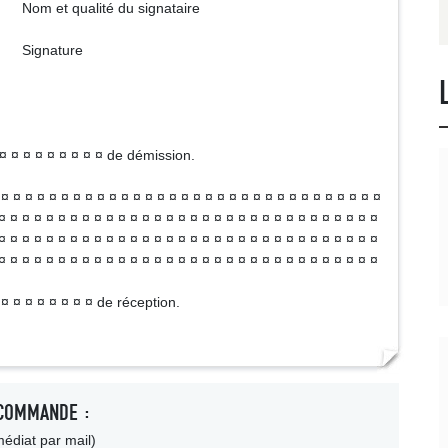
 signataire
re
¤ ¤ ¤ ¤ ¤ ¤ ¤ ¤ ¤ ¤ de démission.
 ¤ ¤ ¤ ¤ ¤ ¤ ¤ ¤ ¤ ¤ ¤ ¤ ¤ ¤ ¤ ¤ ¤ ¤ ¤ ¤ ¤ ¤ ¤ ¤ ¤ ¤ ¤ ¤ ¤ ¤ ¤
¤ ¤ ¤ ¤ ¤ ¤ ¤ ¤ ¤ ¤ ¤ ¤ ¤ ¤ ¤ ¤ ¤ ¤ ¤ ¤ ¤ ¤ ¤ ¤ ¤ ¤ ¤ ¤ ¤ ¤ ¤ ¤
¤ ¤ ¤ ¤ ¤ ¤ ¤ ¤ ¤ ¤ ¤ ¤ ¤ ¤ ¤ ¤ ¤ ¤ ¤ ¤ ¤ ¤ ¤ ¤ ¤ ¤ ¤ ¤ ¤ ¤ ¤ ¤
¤ ¤ ¤ ¤ ¤ ¤ ¤ ¤ ¤ ¤ ¤ ¤ ¤ ¤ ¤ ¤ ¤ ¤ ¤ ¤ ¤ ¤ ¤ ¤ ¤ ¤ ¤ ¤ ¤ ¤ ¤ ¤
 ¤ ¤ ¤ ¤ ¤ ¤ ¤ ¤ de réception.
COMMANDE :
édiat par mail)