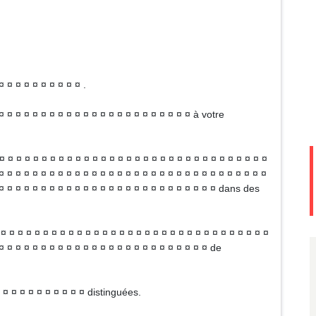
¤ ¤ ¤ ¤ ¤ ¤ ¤ ¤ ¤ ¤ .
¤ ¤ ¤ ¤ ¤ ¤ ¤ ¤ ¤ ¤ ¤ ¤ ¤ ¤ ¤ ¤ ¤ ¤ ¤ ¤ ¤ ¤ ¤ à votre
¤ ¤ ¤ ¤ ¤ ¤ ¤ ¤ ¤ ¤ ¤ ¤ ¤ ¤ ¤ ¤ ¤ ¤ ¤ ¤ ¤ ¤ ¤ ¤ ¤ ¤ ¤ ¤ ¤ ¤ ¤ ¤
¤ ¤ ¤ ¤ ¤ ¤ ¤ ¤ ¤ ¤ ¤ ¤ ¤ ¤ ¤ ¤ ¤ ¤ ¤ ¤ ¤ ¤ ¤ ¤ ¤ ¤ ¤ ¤ ¤ ¤ ¤ ¤
 ¤ ¤ ¤ ¤ ¤ ¤ ¤ ¤ ¤ ¤ ¤ ¤ ¤ ¤ ¤ ¤ ¤ ¤ ¤ ¤ ¤ ¤ ¤ ¤ ¤ ¤ dans des
 ¤ ¤ ¤ ¤ ¤ ¤ ¤ ¤ ¤ ¤ ¤ ¤ ¤ ¤ ¤ ¤ ¤ ¤ ¤ ¤ ¤ ¤ ¤ ¤ ¤ ¤ ¤ ¤ ¤ ¤ ¤
¤ ¤ ¤ ¤ ¤ ¤ ¤ ¤ ¤ ¤ ¤ ¤ ¤ ¤ ¤ ¤ ¤ ¤ ¤ ¤ ¤ ¤ ¤ ¤ ¤ de
 ¤ ¤ ¤ ¤ ¤ ¤ ¤ ¤ ¤ ¤ distinguées.