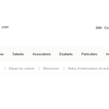
SAV
Co
ses
Salariés
Associations
Etudiants
Particuliers
I
Départ du salarié
Démission
Refus d'interruption de pré