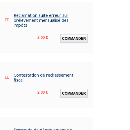
Réclamation suite erreur sur
prélèvement mensualisé des
impôts
Prix
2,00 €
COMMANDER
Contestation de redressement
fiscal
Prix
2,00 €
COMMANDER
Demande de dégrèvement de