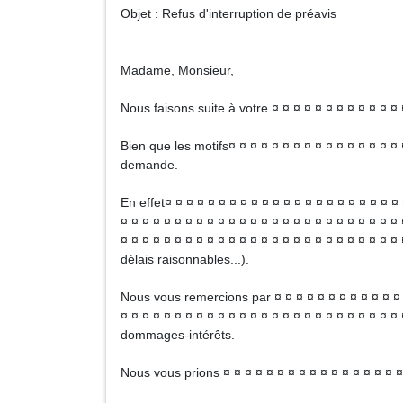
Objet : Refus d'interruption de préavis
Madame, Monsieur,
Nous faisons suite à votre ¤ ¤ ¤ ¤ ¤ ¤ ¤ ¤ ¤ ¤ ¤ ¤ 
Bien que les motifs¤ ¤ ¤ ¤ ¤ ¤ ¤ ¤ ¤ ¤ ¤ ¤ ¤ ¤ ¤ ¤ 
demande.
En effet¤ ¤ ¤ ¤ ¤ ¤ ¤ ¤ ¤ ¤ ¤ ¤ ¤ ¤ ¤ ¤ ¤ ¤ ¤ ¤ ¤ ¤ 
¤ ¤ ¤ ¤ ¤ ¤ ¤ ¤ ¤ ¤ ¤ ¤ ¤ ¤ ¤ ¤ ¤ ¤ ¤ ¤ ¤ ¤ ¤ ¤ ¤ ¤ 
¤ ¤ ¤ ¤ ¤ ¤ ¤ ¤ ¤ ¤ ¤ ¤ ¤ ¤ ¤ ¤ ¤ ¤ ¤ ¤ ¤ ¤ ¤ ¤ ¤ ¤
délais raisonnables...).
Nous vous remercions par ¤ ¤ ¤ ¤ ¤ ¤ ¤ ¤ ¤ ¤ ¤ ¤ ¤
¤ ¤ ¤ ¤ ¤ ¤ ¤ ¤ ¤ ¤ ¤ ¤ ¤ ¤ ¤ ¤ ¤ ¤ ¤ ¤ ¤ ¤ ¤ ¤ ¤ ¤ 
dommages-intérêts.
Nous vous prions ¤ ¤ ¤ ¤ ¤ ¤ ¤ ¤ ¤ ¤ ¤ ¤ ¤ ¤ ¤ ¤ ¤