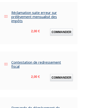
Réclamation suite erreur sur
prélèvement mensualisé des
impôts
Prix
2,00 €
COMMANDER
Contestation de redressement
fiscal
Prix
2,00 €
COMMANDER
Demande de dégrèvement de