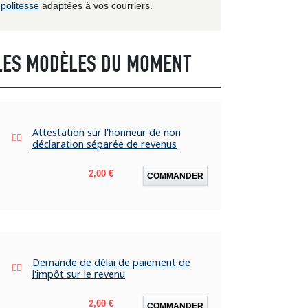
politesse
adaptées à vos courriers.
LES MODÈLES DU MOMENT
Attestation sur l'honneur de non
déclaration séparée de revenus
Prix
2,00 €
COMMANDER
Demande de délai de paiement de
l'impôt sur le revenu
Prix
2,00 €
COMMANDER