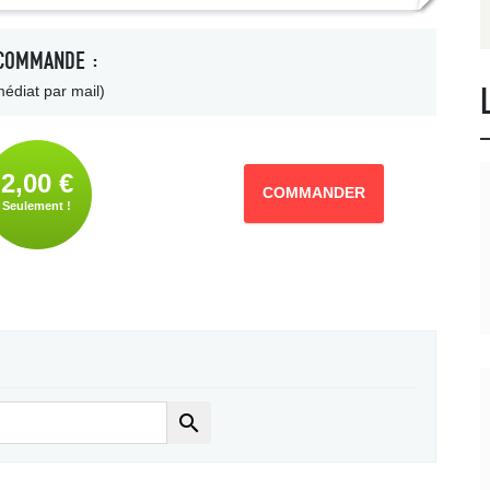
COMMANDE :
édiat par mail)
2,00 €
COMMANDER
Seulement !
