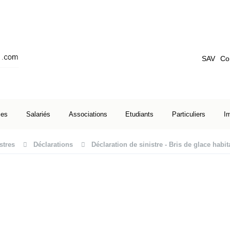
SAV
Co
ses
Salariés
Associations
Etudiants
Particuliers
I
stres
Déclarations
Déclaration de sinistre - Bris de glace habit