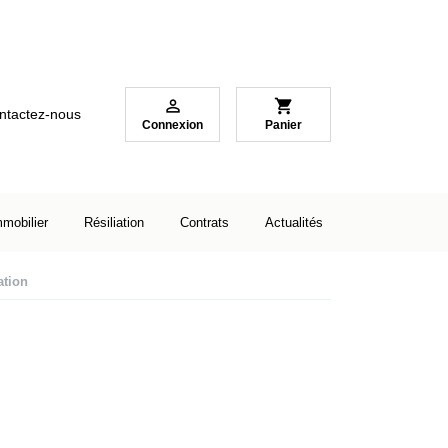

shopping_cart
ntactez-nous
Connexion
Panier
mmobilier
Résiliation
Contrats
Actualités
ation