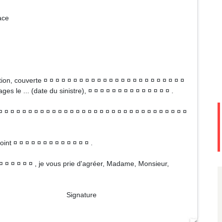
lace
on, couverte ¤ ¤ ¤ ¤ ¤ ¤ ¤ ¤ ¤ ¤ ¤ ¤ ¤ ¤ ¤ ¤ ¤ ¤ ¤ ¤ ¤ ¤ ¤ ¤
s le ... (date du sinistre), ¤ ¤ ¤ ¤ ¤ ¤ ¤ ¤ ¤ ¤ ¤ ¤ ¤ ¤ .
 ¤ ¤ ¤ ¤ ¤ ¤ ¤ ¤ ¤ ¤ ¤ ¤ ¤ ¤ ¤ ¤ ¤ ¤ ¤ ¤ ¤ ¤ ¤ ¤ ¤ ¤ ¤ ¤ ¤ ¤ ¤ ¤
oint ¤ ¤ ¤ ¤ ¤ ¤ ¤ ¤ ¤ ¤ ¤ ¤ ¤ .
¤ ¤ ¤ ¤ ¤ ¤ ¤ , je vous prie d'agréer, Madame, Monsieur,
ture