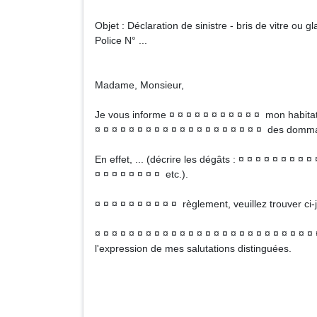
Objet : Déclaration de sinistre - bris de vitre ou g
Police N° ...
Madame, Monsieur,
Je vous informe ¤ ¤ ¤ ¤ ¤ ¤ ¤ ¤ ¤ ¤ ¤ mon habitati
¤ ¤ ¤ ¤ ¤ ¤ ¤ ¤ ¤ ¤ ¤ ¤ ¤ ¤ ¤ ¤ ¤ ¤ ¤ ¤ des dommage
En effet, ... (décrire les dégâts : ¤ ¤ ¤ ¤ ¤ ¤ ¤ ¤ ¤
¤ ¤ ¤ ¤ ¤ ¤ ¤ ¤ etc.).
¤ ¤ ¤ ¤ ¤ ¤ ¤ ¤ ¤ ¤ règlement, veuillez trouver ci-j
¤ ¤ ¤ ¤ ¤ ¤ ¤ ¤ ¤ ¤ ¤ ¤ ¤ ¤ ¤ ¤ ¤ ¤ ¤ ¤ ¤ ¤ ¤ ¤ ¤ 
l'expression de mes salutations distinguées.
Signa