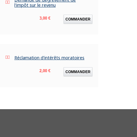
l'impôt sur le revenu
Prix
3,00 €
COMMANDER
Réclamation d'intérêts moratoires
Prix
2,00 €
COMMANDER