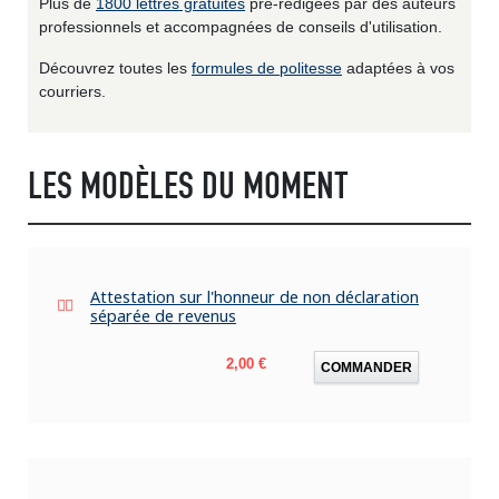
Plus de
1800 lettres gratuites
pré-rédigées par des auteurs
professionnels et accompagnées de conseils d'utilisation.
Découvrez toutes les
formules de politesse
adaptées à vos
courriers.
LES MODÈLES DU MOMENT
Attestation sur l'honneur de non déclaration
séparée de revenus
Prix
2,00 €
COMMANDER