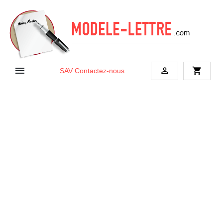


shopping_cart
SAV
Contactez-nous