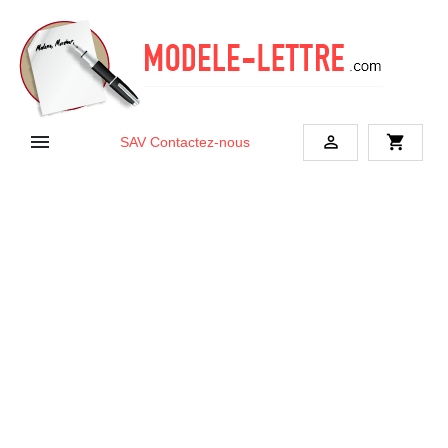


shopping_cart
SAV
Contactez-nous