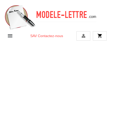


shopping_cart
SAV
Contactez-nous