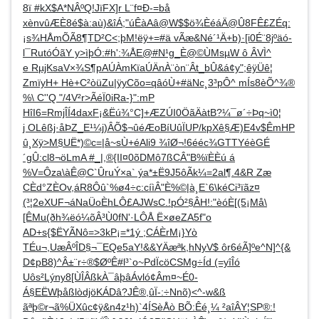
8ï #kX$A*NÂºQ!JïFX]r L¨f¤Ð-=bå
xènvûÆÈ8é$à:aù)&îÁ;"úÊàAâ@W$$ö¾ÈéáÄ@Û8FÊ£ZÉq:
¡s¾HÅmÕÃ8¶TD²C<;þM!ëÿ+=#ä vÃæ&Né´¹Ä+b)·[i0­É¨8jºäó­
l¯RutóÓãY y>ìþÓ:#h':¾ÅE@#N¹g_È@©ÙMsµW ô ÂVÌ^
e RµjKsaV×¾S¶pAÚÀmKïaÚÄnÀ¨òn¨Ât_bÛ&á¢y";êÿÜê¦
ZmïyH+ Hè+C²òüZu|ÿyCõo=qâóÙ+#äNc¸3³pÔ^ mÍs8èÕ^¾®
%\ C''Q "/4V²r>ÃéÏ0iRa-}":mP
HîI6=RmjÎÍ4daxF¡&Ëú¾°C]+ÆZÚI0ÖãÄàtB?¼¯ø´÷Þq~ì0¦
j OLêßj·åÞZ_E¹¼j)ÂÕ$¬ûéÆoBíUûÏUP/kpXê§Æ)E4v$ÊmHP
û¸Xÿ>M§UË*)©c=|å~sÙ+éAli9 ¾îØ¬!6ééc¾GTTYéèGÉ
´gÛ:cl8¬öLmA #_|,®{II¤0õDMô7ßCÂ"B%ïÈÈú á
%V=Ôza\àÊ@C`ÛruÝ×a` ýa*±Ë9J5ôÃk¼=2al¶.4&R Zæ
CÈd°ZÈOv,áR8Ôû`%ø4÷c:cíìÂ"È%©|à¸E`6\kéCi³ïãz¤
(³¦2eXUF¬áNaÜoÈhLÔ£AJWsC.!pÓ²§ÂH!:"èóÈ[(5¡Må\
[ÊMu(ðh¾ëó¼õÂ³Ù0fN'·LÔÅ Ë×øeZA5f"o
AD+s{$ËYÃNô=>3kP¡=*1ý ;CÁÈrM¡}Yò
TÉu¬,UæÂºÎD§¬¯EQe5aY!&&YÄæªk,hNyV$ ôr6éÃ]ºe^N]^{&
D¢pB8)^Â±¨r÷®$ØºÊ#l³`o~PdÏcöCSMg÷Íd (=y­îÎó
Uôs²Lýny8[ÙÎÂßkÀ¯âþâÁvló¢Âm¤~É0­
Á§EËWþåßlòdjöKÁDâ?JÊ®,ûÏ-:÷Nnõ)<^-w&ß
ãªþ©r¬ã%ÜXûc¢ÿ­&n4z¹h)`4ÍSèÅò BÕ:Êé¸¼ ²aîÂY¦SP®:!