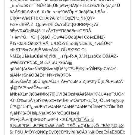
_ímÆ#ë¢7T'¯NÙº4ûE,Ú5[þºá+jBÂ¶ëHTb1ï9èÆÝo(á/¸à4Ü
åAÁÐdû}Ar8a.6 û±9r¯<~q^0WÓµHì0nàjÅî=,1:5À> ­
Û©jÃ¤Wë®FH: C;iÍÃ;?Ãl´ö^HÓqÉ¶².:¸*H{Q¥×
¼3÷ dB9Ä­.Z .Q­phªz©É ÓcYèÌÙît{G0RØªÿ<¿Aî-
õÈcVR4ÖgÏ84)â 1ì>ÁéTéª²RõðôBmkTSRÂ
´+ èm^G.:=\G=] ð}&O¸·Ôw#èGÓdû}Ar! CðécÈÏN2}
Å¾ ¹0âÆÖð6X¨§RÃ;;UªDÔZrÉm>­$¡N£$eìk_4vbÊÚ½^
eIh$TºBxr7×}5jÊ WIæÁ©Ú.OÏxBXºSC Oj­
NMZqÙåàâuCßáÍM)@8ï¸_,s¥µ-R·Â¸0.'J¢}±sòCdlO9áÄØ-
pª¥d8âY'PNá0_Ø úz³-aU¸²9áÂíjg­
qäòdû}Ar8a×NhS§NÞnM]Ú£°ÿ°"SkÈj®ÿ¦æÝiÍHS)nCh¼c`­
têÃN<¢$néOBêÊ¢÷N¥<@{0?Oî-
õÈáviÚ&ÅX.ü0Ù¡@uAÚJHrÁ÷v^èuMo`Z]Sª0*ý'Ü[ê;ÃbPEiCÄ`
qÌ@Z£?²nw²Õ¹wná­C
àNbëX1mJ¡0ûë®®ö)70]Û\*IBéOzïÞäÀá$Nw"K½UÀëø¯;UO4'
ºÙ¨:Ó%uîûÅ`{ëlÝ©9¡ë©÷¾º¡Îí®m*Óîì*ÐÞxE]ÎO¸·ÔLh¢4@ÿêÿ
Ú?!@JUd"f¿páÆhT>\4hN£F4hN£F4hN£F¢Î®hH"¾"ÓküÏN3
¥¸áN¼û-ÓHsîµN}aÏ¤9ô>°cÖúCHsë}!
Ï¤9÷]úÃeºrl})ð²BØÞtw®^4 ×®:É¤
E§"Î3¯Áã=5
§.Nø9PD£ii¬BFËKR×W¬àt\Ô¯TSÕ÷aC)ÜoUyÖ¬°5À2[º@;kX
$¡ P&Ü Å*ÔYxQNCpÐyO¦®Dº­ßyÏ/ú[áCÁ9 ¼ã:ÖzqÉxÌäE&BÈ!;