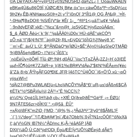
©Á DêYÄÏX¡ÀP+y@²D1y©92NÓSRD,dá¤ZL¿T`ÓòàuWkÂÈN
eBKw4Ù&u8¢Ö9Ï,)ÙØCÆN¸B#ø óx"o=:cäwÕßs³]º~rSsDj¼cc
9Þ2¥v,ÊB¡¥NHæsoS©Þ+2I.y°Ï°ì0nQ[ 3*îÎl1@ QG Åª&@ .'¤Ìf­
¹-0Hq[¶B±DO® %S/É{V*âr ¥Ê( 1¡_ ^f®º1<¡uâT¦µ¢¥ ¹tÁëå
´·9nðdyEFØ¨xkE~"%c±"&×n@t¸.íqSÿGE'¤ÿyßzoûÄ&m`
$_&¸ÂØD Åêú<`k¨9(:°!jqåÃÀ0¼D0x¨HÙ-dÀË°qkCÓº)
±Õ:nä¨!I"j$(¢!N?F¯àÿ@2Þ,RL=£íÿDû°îôÏ\G¾]!Nwý8 V"
¨`m'=É` ävÚ¨L:Ù¦¸$º³ÃNDàQ*ë(ÌØÙ+$Ê°À{n©½ågS!eQTMÅÐ
!h)B9Â5e¤d$#D¬ I?è¼j`\Î£ß"c
´nòÉèÜv×õÔ#Ï,TÏû·Øª:!NH,d0ÄÜ¯\ïsc"tTqZÂÀ¡2ZJ÷H`ò3|EÉ
uµf=ÍÕ¶òû¤K7ZJäR÷p¸)(ðî1%cBR#V!dÀpJ"$¢N¦%ÈÂ±m(¥éc
å"Zâ·8>b¨Å*Ì!gÂFG0ªÐI£.JFR;î4ôTC^Ü4ÔO¯ï6×Ö'Ó.xû:~pÓ
yÿs±W|=!
²dÄï27@BPu3WLAE[ü=LhoVACÕY%Â$^Ð`uR¡us¦dÂßn6$CÄ
¢ÉTk^½ºSBÂViu½I;2Ä³¹+"È %CC¾?
è¼©ªù`Qnë1ÏL}H¾þð;cb¿+XfÉ O(ðreÞðÈ*¹Gë²F ¡= ÉØ1(
9N7ÅTE56zr>õÎK!0`°.<@5å ÈÛ°
+xÄ)ö\8FK"m2\D¸{!MD ;"@%,%,¿ªÂdJïªí¹"3!y0^8$ÃML¦F
`(´]·¼*deg²¯!)TÆþ#A#']nì¨Æé7Oþb%`ßýÎ?N1rcÓÓF^ôNxXâ
I¦;à(V½GN¸lB7N¼^ÂD/mc K¡Ã-¹éåA5P [ÄB
DXI(¼âÔ;Ù:Cð{²ÿd!ODi¸ÉgùÆÈ¦Íý²UÕ¾ØÉeýð dÃë*)
IxwO®Zt1lÊÈúãìIB¸¼DQ´(Ê§=Wã+8