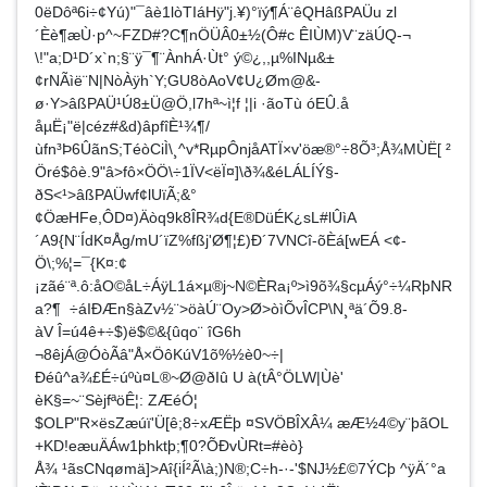
0ëDôª6i÷¢Yú)"¯âè1lòTIáHÿ"j.¥­)°ïý¶Á¨êQHâßPAÜu zl
´Èè¶æÙ·p^~FZD#?C¶nÖÜÂ0±½(Ô#c ÊIÙM)V¨zäÚQ-¬
\!"a;D¹D´x`n;§¨ÿ¯¶¨ÀnhÁ·Ùt° ý©¿,,µ%INµ&±
¢rNÃìë¨N|NòÀÿh`Y;GU8òAoV¢U¿Øm@&­
ø·Y>âßPAÜ¹Ú8±Ü@Ö,l7hª~ì¦f ¦|i ·ãoTù óEÛ.å
åµË¡"ë|céz#&d)âpfîÈ¹¾¶/
ùfn³Þ6ÛãnS;TéòCiÌ\¸^v*RµpÔnjåATÏ×v'öæ®°÷8Õ³;Å¾MÙË[ ²
Öré$ôè.9"â>fô×ÖÖ\÷1ÏV<ëÏ¤]\ð¾&éLÁLÍÝ§­
ðS<¹>âßPAÜwf¢lUïÃ;&°
¢ÖæHFe,ÔD¤)Äòq9k8ÎR¾d{E®DüÉK¿sL#lÛìA
´A9{N¨ÍdK¤Åg/mU´ïZ%fßj'Ø¶¦£)Ð´7VNCî-õÈá[wEÁ <¢-
Ö\;%¦=¯{K¤:¢
¡zãé¨ª.ô:åO©åL÷ÁÿL1á×µ®j~N©ÈRa¡º>ì9õ¾§cµÁý°÷¼RþNR
a?¶ ÷áIÐÆn§àZv½¨>öàÚ¨Oy>Ø>òìÕvÎCP\N¸ªä´Õ9.8­
àV Î=ú4ê+÷$)ë$©&{ûqo¨ îG6h
¬8êjÁ@ÓòÃâ"Å×ÖôKúV1õ%½è0~÷|
Ðéû^a¾£É÷úºù¤L®~Ø@ðIû U à(tÂ°ÖLW|Ùè'
èK§=~¨SèjfªöÊ¦: ZÆéÓ¦
$OLP"R×ësZæúï'Ü[ê;8÷xÆËþ ¤SVÖBÎXÂ¼ æÆ½4©y¨þãOL
+KD!eæuÄÁw1þhktþ;¶0?ÕÐvÙRt=#èò}
Å¾ ¹ãsCNqømä]>Aî{iÍ²Ã\à;)N®;C÷h-·-'$NJ½£©7ÝCþ ^ÿÄ´°a