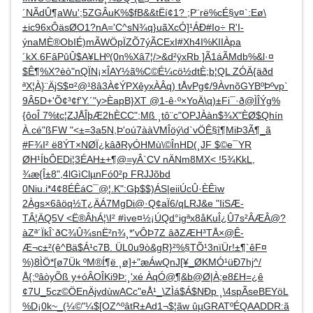
´NÃdÛ¶aWu';5ZGÂuK%$fB&&tËí¢­1? ;P¨rë%cÉ§v¤`:Eø\
±ic96xÔäsØO1?nA='C^sN¾q}uãXcÓ]¹ÁÐ#Io÷ R'I-
ýnaMÈ®ObIÉ)mÃWÖpÏZÕ7ýÃCExI#Xh4I%KIIÀpa
´kX.6FâPûÛ$A¥LHº(0n%Xâ7¦/>&d²ÿxRb ]Ã1áÃMdb%&l·¤
$Ê¶%X?èò"­nQÏN¡×ÎAY½ã%C©É¼cö½dtÈ;b¦QL ZÓÄ{äðd
ªX¦À}¨ÄjS$¤²@¹8â3À¢ÝPXêyxÀÂ­q) tÅvPg¢/9ÀvnõGYBºÞºvp`
9Â5D+'Õ¢³¢f'Y.´"y>ÈapB}XT @1-ê·º×YoÄ\q)±Fi¯·ð@ÌÎÝg%
{ôoÎ 7%tc¦ZJÅÎþÆ2hÈCC";Mß ¸tô¨c"OPJÀàn$¾X"ÈØ$Qhín
À.cé"ßFW "<±=3a5N,Þ'oú7ààVMÎöý\d`vÖÊ§î¶MiÞ3Ã¶_ã
#F¾I² ë8ÝT×NØÏ¿kâðRyÓHMù\©ÎnHD(¸JF $©e¯YR
ØH¹ÍbÔEDi¦3ÉAH±+¶@=yÂ`CV nÄNm8MX< !5¾KkL,
¾æ{Î±8",4lGìClµnFó0²p FRJJõbd
0Niu.i*4¢8ÉÊáC¯@¦.K":Gþ$$)ÁS|eiiÚcÛ·ÈÊìw
2Àgs×6âöq½T¿ÄÁ7MgDi@·Q¢aÏ6/qLRJ&e "IiSÆ-
TÂ¦ÄQ5V <Ë®ÂhÁ¦\I² #ìve¤½¡ÚQ­d°igªx8åKuÎ¿Û7s²ÂÆÂ@?
àZª´ÏkÎ`ðC­¾Û¾snË²n¾¸*'vÔÞ7Z âðZÆH³TÅ×@Ê-
Æ¬c±²(ê^Bä$Á¹c7B. ÜL0u9ò&gR}²%§TÕ¹3nïÜr!±¶`êF¤
%)8ÌÖ*[ø7Ük ºM®Í¶ë ¸ø]+"æÁwQnJ[¥_ØKMÓ¹üÐ7hj^/
Å{:ºâòyÕß y+óÂ­OÎKi9Þ:¸'xé ÀqÓ@¶&b@Ø|À;e8£H=¿ê
¢7U_5cz©ÖEnÄjvdùwACc"eÅ¹_\ZÌá$Á$NÐp ¸\4spÃseBEYöL
%D¡0k~_(¼©"¼$[OZ^ºâtR±Ad1¬$¦ãw ûµGRATºÉQAADDR:ã