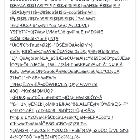
I$Bé¼A $I$Ü A$I??´¶ZI$I$zû!ûtI$I$.þàAH$IoíÉ$I$×[I$ I!
·$$A$Jÿ¤H I$÷ØII$Iöø$H$I$~í:õ$I$I$m³@H
IËµ$I$I$·{II$I'eú$BîI$I$I$I$I$I$IÿÚ?zâ WxD!
¨¼U>ÙCõ³·94sýNHYòä @ @ AvLCb²Æ)
Y$¶'b7¾Yú}7ýàw'Ï,VMøf1)ö:gy©ìnuE¸r=²Ð©ÿIE
¾lÕiI:lÓk£ûf×?øeÉ) N¶¥
°ÙíO¶'6ªx¶nµô>Ø2]9=²ÓSÉöÍÖáÀöÍØnª>}
óVÍ¼¡BfDÖmE©)óðÝ9óÜ¢ðÝØà!0xÙ£¿§9ê÷ÿÜá3ôã*>c
´L}/=QùÂgôíønN1Ä_á3ßÆrëCÙ<æÄÌsc*ºóã9DþóÕ^p±3JÊüø
ÎQ?§|eÕl÷ùJ£CÌá·¸1W÷¬´(3ÍzbFI=ßK£ÞãÆ.¤F Â¨ NÞ¹6 Ä
KsÎC,Jvªé{òúÖN³SøoÍòÅ¹ìMôÖqáK1&iì@è6§£1°CDýÚÀ
ZUsÓ¦ `cl^ õBHòøE#/ío
_ï!H@ÊàYºpÊÅ¬0ÔWHCÆ2r¦'Q¤y°¼W©-ïð}
é8Qi¬^KcúdêQMÙQ?
¸<ÊU£&puø"ÞÜà n£÷ë¹¢î1¬]Ô@°H/w¦Kl0ÕY÷Å
"ªß÷=1>¸ÌýÈ¼£bï¸oM®¨zãJkAò^8&,Áå±FÊyÞríÔ%5ràE¦6¬P°
u^R:G^-áÉTµ áD%Xë9¯ %DÍ"CT²ÛgLÐÂã<
Þºnþ`q`£Þ2Öva¼PåCbcà\£+sâk"QjaN¬ëÉFÃËô0"2¸/
ù¨h'wþcTsáãì#åÎÕB8ØuCÐCglZ}ZãíPe-
¶QÃN$Ph¸4äO¦CèÌ<.ÞØÛZÓïHFûÌkÎ{¢(Ã§n2DÛC¸Ê/"Æ`SÞ0¡
4x¼QªF8Ó ¨­=øÊ|ÊJ>ìP)Ck®½1µºó­