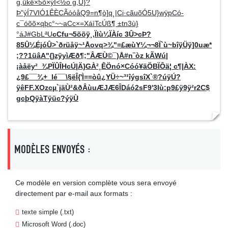
g,ûkë×5õ×ýÍ<½o g,Ü}?
Þ"ýÍ7VIÓ1ÊÈCÃóóåQ9=n¶ò]q¸|Ci·cãuõÓ5U}wÿpCó­
c¯óõõ×qþc°~~aCc×=XáìTcÚß¶ ±tn3ù}
°áJ#GbLªU
cCfu¬5õõÿ¸,Ïlù¼ÏÀíc 3Û>cÞ?
85Û¼ÉjóÛ>`ðrüåÿ~¹Åovq>¾"=£æùY¼¬¬8Ï`ù~bîÿÜÿ]0uæ*
;??1üâA"{}zÿyìÆð¶;"ÂÆÙ©¯)Å#n¨òz kÃWú|
¡àåëy²_¾PÏÛÎHcÚ|Ä}GÀ²¸ÊÖnó×Cóó¥äÖBÏÔä¦ c¶|ÀX:
¿9£¯¯¾+_lé¯¯\§ëÎ{'Ì==òû¿YÜ÷~³¹îýgsîX`­®?úÿÚ?
ÿêFF.XOzcµ`jäÙ²&ðÂùuÆJÆ6ÎDáó2sF9'3Iù:p9£ÿ9ÿ²r2C$
gcþQÿàTÿüc?ýÿÙ
MODÈLES ENVOYÉS :
Ce modèle en version complète vous sera envoyé
directement par e-mail aux formats :
texte simple (.txt)
Microsoft Word (.doc)