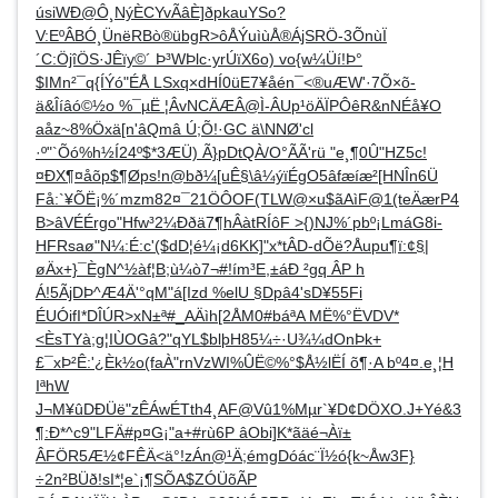
úsiWÐ@Ô¸NýÈCYvÃâÈ]ðpkauYSo?
V:EºÂBÓ¸ÜnëRBò®übgR>ôÅÝuìùÅ®ÁjSRÖ-3ÕnùÏ
´C:ÖjîÖS·JÊïy©´ Þ³WÞlc·yrÚïX6o) vo{w¼Üí!Þ°
$IMn²¯q{ÍÝó"ÉÅ LSxq×dHÍ0üE7¥åén¯<®uÆW'·7Õ×õ­
ä&Îíâó©½o %¯µË ¦ÂvNCÄÆÂ@Ì-ÂUp¹öÄÏPÔêR&nNÉå¥O
aåz~8%Öxä[n'âQmâ Ú;Õ!·GC ä\NNØ'cl
·º"`Õó%h½Í24º$*3ÆÜ) Ã}pDtQÀ/O°ÃÃ'rü "e¸¶0Û"HZ5c!
¤ÐX¶¤åõp$¶Øps!n@bð¼[uÊ§\â¼ýïÉgO5­âfæíæ²[HNÎn6Ü
Få:`¥ÕË¡%´mzm82¤¯21ÖÔOF(TLW@×u$ãAìF@1(teÄærP4
B>âVÉÉrgo"Hfw³2¼Ððä7¶hÂàtRÍôF >{)NJ%´pbº¡LmáG8i-
HFRsaø"N¼:É:c'($dD¦é¼¡d6KK]"x*tÂD-dÕë?Åupu¶ï:¢§|
øÄx+}¯ÈgN^½àf¦B;ù¼ò7¬#!ím³E,±áÐ ²gq ÂP h
Á!5ÃjDÞ^Æ4Ä'­°qM"á[Izd %elU §Dpâ4'sD¥55Fi
ÉUÓifI*DÎÚR>xN±ª#_AÄìh[2ÅM0#báªA MË%°ËVDV*
<ÈsTYà;g¦IÙOGâ?"qYL$blþH85¼÷·U¾¼dOnÞk+
£¯xÞ²Ê:'¿Èk½o(faÀ"rnVzWI%ÛË©%°$Å½lËÍ õ¶·A bº4¤.e¸¦H
IªhW
J¬M¥ûDÐÜë"zÊÁwÉTth4¸AF@Vû1%Mµr`¥D¢DÖXO.J+Yé&3
¶:Ð*^c9"LFÄ#p¤G¡"a+#rù6P âObi]K*ãäé¬Àï±
ÂFÖR5Æ½¢FÊÄ<ä°!zÁn@¹Ä;émgDóác¨Ï½ó{k~Åw3F}
÷2n²BÜð!sI*¦e`¡¶SÕA$ZÓÜõÃP