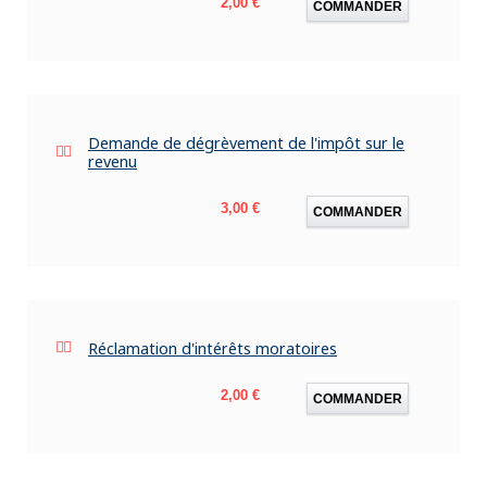
Prix
2,00 €
COMMANDER
Demande de dégrèvement de l'impôt sur le
revenu
Prix
3,00 €
COMMANDER
Réclamation d'intérêts moratoires
Prix
2,00 €
COMMANDER