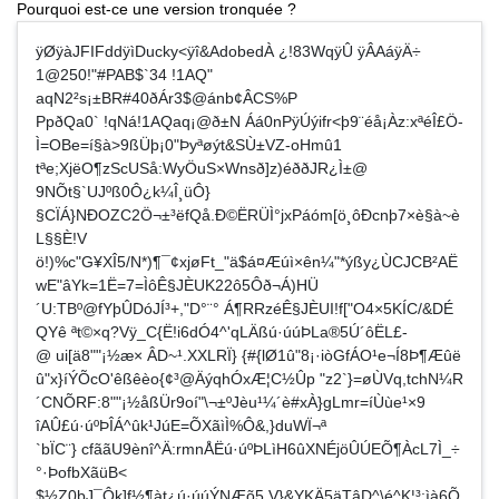
Pourquoi est-ce une version tronquée ?
ÿØÿàJFIFddÿìDucky<ÿî&AdobedÀ ¿!83WqÿÛ ÿÂAáÿÄ÷
1@250!"#PAB$`34 !1AQ"
aqN2²s¡±BR#40ðÁr3$@ánb¢ÂCS%P
PpðQa0` !qNá!1AQaq¡@ð±N Áá0nPÿÚýifr<þ9¨éå¡Àz:xªéÎ£Ö­
Ì=OBe=í§à>9­ßÜþ¡0"Þyªøýt&SÙ±VZ-oHmû1
tªe;XjëO¶zScUSå:WyÖuS×Wnsð]z)éððJR¿Ì±@
9NÕt§`UJºß0Ô¿k¼Î¸ü­Ô}
§CÏÁ}NÐOZC2Ö¬±³ëfQå.Ð©ËRÜÌ°jxPáóm[ö¸ôÐcnþ7×è§à~è
L§§È!V
ö!)%c"G¥XÎ5/N*)¶¯¢xjøFt_"ä$á¤Æúì×ên¼"*ýßy¿ÙCJCB²AË
wE"âYk=1Ë=7=ÌôÊ§JÈUK22ô5Ôð¬Á)HÜ
´U:TBº@fYþÛDóJÍ³+,"D°¨° Á¶RRzéÊ§JÈUI!f["O4×5KÍC/&DÉ
QYê ªt©×q?Vÿ_C{Ë!i6dÓ4^'qLÄßú·úúÞLa®5Ú´ôËL£-
@ ui[ä8""¡½æ× ÂD~¹.XXLRÏ} {#{lØ1û"8¡·iòGfÁO¹e¬Í8Þ¶Æûë
û"x}íÝÕcO'êßêèo{¢³@ÄýqhÓxÆ¦C½Ûp "z2`}=øÙVq,tchN¼R
´CNÕRF:8""¡½åßÜr9oí"\¬±ºJèu¹¼´è#xÀ}gLmr=íÙùe¹×9
îAÛ£ú·úºÞÎÁ^ûk¹JúE=ÕXãìÌ%Ô&,}duWÏ¬ª
`bÏC¨} cfããU9ènî^Ä:rmnÅËú·úºÞLìH6ûXNÉjöÛÚEÕ¶ÀcL7Ì_÷
°·ÞofbXãüB<
$½Z0þJ¯Ôk]f½¶àt¿ú·úúÝNÆõ5 V}&YKÄ5äTâD^\é^K¦³:ìà6Õ