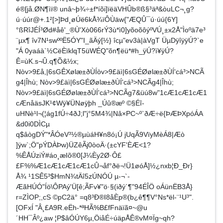
é®[jå.ØN¶ìï® unâ~­þ¾÷±f*íõi]ïëäVHÛb®ß§³äª&òuLC¬¸g?
ú·úúr@+.1²[>]Þd¸øÚë6kÅ¾ïÔÙäw{"ÆQÛ¯ú·úú{6Y]
°ßRîJÉÍ³Ød#åê'_®Ù'Xò066rÝ3ù*ì0]yõoõôýºVÚ¸±x2Å"Ìoºä7e³
¨µx¶ îv7N¹swººË5ÓY"I_ãÄý[½} îcµ"ev3à|àVgT ÜµDÿîÿÿÚ?`e
"Á 0yaáà`½CëÈïklqT5üWÉQ"õn¶ëü*#h_ÿÚ?ì¥ÿÚ?
Ê=ùK.s¬Û.q¶Õ&½x;
Nòv>9£å,|6sGÊXølæ±ðÙÍòv>9£äì|6sGÉØølæ±ðÙÍ'cá³>NCÃ
g4|Îhù; Nòv>9£äì|6sGÉØølæ±ðÙÍ'cá³>NCÃg4|Îhù;
Nòv>9£äì|6sGÉØølæ±ðÙÍ'cá³>NCÃg7&üú8w"1cÆ1cÆ1cÆ1
cÆnåäsJK¹¢Wÿ¥ÜNøÿþh _Úû®æ­º ©§Éî-
uHNè¹l¬(¦ág1fÚ÷4ðJ;l"j°5M4¾|Nâ×PC~º`ðÆ÷ë{ÞÆÞXpóÁA
&d0i0DÌCµ
q$âògDÝ"*ÂÓeV³½®µùáH¥n8ó¡Ú jUqÃ9VïyMèÁ8|Æò
]ÿw`;Ö"pÝDÀÞw)ÜZêÃj0òoÄ·(±cYF'ÈÆ<1?
%ÊÅÚziÝ#áo¸æIõ®0[J¼Èy2Ø·Ô£
£F%%Æ1cÆ1cÆ1cÆ1cÛ¬åf°ðë¬!Ü1ø­óÅ]½¿nxb¦Ð_Ðr}
Å¾ ¹1SÊ5³$HmN¾tÄî5zÚNÓÚ µ-¬`-
ÆãHÚÓ"Íö\ÔPAý'Ü[ê;ÃFv¥"ö·§(iðý´¶"94ÉÎÖ oÁünËB3Å}
r=ZÌOP;,cS ©pC2ä° =q8³Ð®I8åÈp®(b¿ê¶¶V°Ns*ël-¨¹U³".
[OFxÍ "Â¸£A9R.eËh-*ªHÃ%B£fFnäïã¤~@u
´HH¯Âº¿aw ¦P$âÓÚY6µ,ÖiåÉ÷úäpÅÊ®vM¤­Ïg~qh?