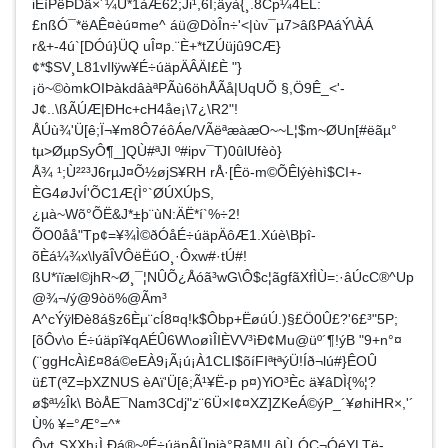
iÈìPêÞDä×´¼Ù*1àÆ62;Ji¹,6Î;äyà{¸.8Cp¼4ËL:
£nßÓ¯*ëAÊ¤èú¤me^ áü@DòÎn÷'<|ùv¯µ7>âßPAáÝ\ÀÁ
r&+-4ú`[DÓú}ÜQ uÎ¤p.¨È+*tZÚüjû9CÆ}
¢*$SV¸L81vIlÿw¥É÷úäpÄÂÄI£È "}
¡ö~©òmkOIÞàkdâàªPÃù6öhÅÃå|UqUÕ §,Ö9Ê_<'-
J¢..\ßÃÚÆ|ÐHc+cH4åe¡\7¿\R2"!
ÅÚù¾'Ü[ê;Ï¬¥m8Ô7éôÁe/VÃëªæàæO~~L¦$m~ØUn[#ëãµ°
tµ>ØµpSyÔ¶_]QÙ#ªJI º#ipv¯T)0ûlUfèò}
Å¾ ¹;Ù²²³J6rµJ¤Õ½øjS¥RH rÅ·[Êö-m©ÕÊlýèhì$CI+­
ÈG4øJvÍ'ÕC1Æ{Ì°`ØÚXÚþS,
¿µà~Wõ°ÕË&J*±þ¨ùN:ÄË*í`%÷2!
ÕO0åå"Tp¢=¥¾Ì©ðÓåÉ÷úäpÄôÆ1.Xúè\Bþî-
õÈá¼¾x\lyãÎVÔëËúO¸·Ôxw#·tÚ#!
ßU*ïïæI©jhR~Ø¸¯¦NÛÕ¿Åóã³wG\Ô$c¦ãgfãXfÌÙ=:·âÚcC®^Up
@¾¬/ý@9òö%@Ãm³
A^cÝÿlÐè8á§z6Èµ¨cÍ8¤q!k$Ôbp+ËøúÚ.)§£Ö0Û£?'6£³"5P;
[õÔv\o É÷úäpî¥qAÉÛ6W\oøìÎIÈVV³ìÐ¢Mu@üº´¶­!ýB "9+n°­¤
(¨ggHcÀì£¤8á©eEÀ9¡Ã¡ú¡À1CLI$õíFIªtªýÜ!Íð¬lú#}ÊOÛ
ü£T(ªZ=þXZNUS èAï'Ü[ê;Ã¹¥Ë-p p¤)YiO³Èc ä¥âDÌ{%¦?
ø$ª½Îk\ BòÅE¯Nam3Cdj"z¨6Ü×I¢¤XZ]ZKeÁ©ýP_´¥øhiHR×,'´
Ù% ¥=°Æ°=^*
Ôvt¸SXXh¡Ì.Ðá®~ºÉ÷úäpÂÜpjà°RãM!LôÙ¸ÓC¬ÓéYLTë­