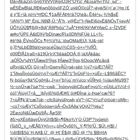
Ðå=ðÈá2xI¡í5ÿõYÏÎVV}9îgíÓ3R"OYü¦¸ÀÊì±a%=Y|Ù,¸iµÍ"`-
wË5ÈwBIàLRÐ¢wn0ôòvôFZÓ`µÿêÓ©cûÎ?¬ëyë/5{>|`ø¨(¤p (£
d ÿ"E÷\ã.ýò½³¤fDC ¶1äÅFÁÞh!â7Q\èã¿Ê4è¹s¿¾%$sÈ
¹íA%³!) W*¸ÉnL:N8Ø-Û:°Å"h ,v@Èz!"l÷NeEj6òxÉ&NÓvTÿayA!
ÚÔ¾ÙÚ$¶8@×8dj"Á9Phôú°7uÅ^H¤6!Kt²A#YAieC x~Î2VDF
æ#o³ÚPiî À&tDXý²bDínæcR}±õDN%FÙë LL<¾-
#ê³ðâ¸ÊVnóÕCs ¶¤¾V¾L¨iôqOMàIEÚ\ )U&¬ìëî
ö;Ï]¦ªqLbEB9ä\t×prqcéÛäu\¾CõS~ó×=³¾fÎÕ.
ö00ËfÅ1Iraß+â19Ür}rX'5êäàDOÀ.®,ïáXÄkãàc
:aÓÎÖv³µNYÜÎæw3¹Ìîgs;ÞÎæw3¹Ìîgs;6OoücW\cãoã
uRxýâLVÓí,Gý÷eÎ)>GwnyÂÛ>sè¡sêò;¼ÿ7<üÆï?ÁÍÏ?
1"ÏðssÏÌnóüÜóó¼ÿ7<üÆï?ÁÍÏ?1"ÏnÜóF½=×úËc~L$9ßåËC?
fÿ·þóûa×9ä*íCgõ¤ã¿J+x×"þ¼ü`m¼íco;yÛÎÞvó·¼íàµÿMù99?
½~cnÛ×æ7ùø?½~cwã·¯ÌnónvyùþCßcøFnyù¾~nÜóLú¾¼f¬}
óû}"Äìüÿ|7<å__|þÏyíß%ïõÆ#ß¨ôí#ÐÏnø ù-Þqø¹cæ?6?
7<üÃ¶k'ã¹cæ7ùþ;~cfcßütyùÞcwþ;qV?¬}C^ÿ¼cFò|öúë÷ùMþ~
~cü7<üÆÿ?CsÏÌoóüw<üÂ¬Öx3Áða'ýOÿÚ?!ÿëµ?
2ÉøzüN&ÛæDü9Å¿ÅøS9!
ð5>gXÈò8âgÿÛÿÿÚ|I$I$I=¶Ðkò¾Y,Ù-Ù3P'?ívûètó\
(ÏûõÖ_ý_>ÆÅßY¤ï\==¿òÍ¤Öyõ0¾_Y-¶[%²Û.¨$Ú\.¤I$I /
¼6I$I$Sû`H AA$.Ú` @ H]´É$@ I$Û @ !?ö $Bí¤IA
$ÚÜ$ÚÛ½I$I9¥¹²Ú-²I$wm I @I$<ÚDI$I$Hy´$$H$ÿ@I$I%7¾