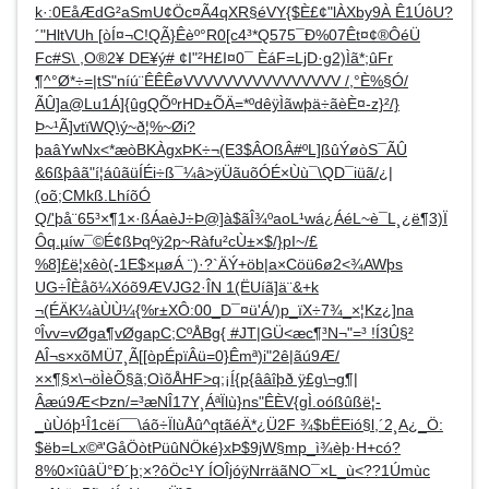
k·:0EåÆdG²aSmU¢Öc¤Ã4qXR§éVY{$È£¢"lÀXby9À Ê1ÚôU?
´"HltVUh [òÍ¤¬C!QÃ}Êèº°R0­[c4³*Q575¯Ð%07Êt¤¢®ÔéÜ
Fc#S\ ,O®2¥ DE¥ý# ¢I"²H£I¤0¯ ÈáF=LjD·g2)Ìã*;ûFr
¶^°Ø*÷=|tS"níú¨ÊÊÊøVVVVVVVVVVVVVVVV /,°È%§Ó/
ÃÛ]a@Lu1Á]{ûgQÕºrHD±ÕÄ=*ºdêÿÌãwþä÷ãèÈ¤-z}²/}
Þ~¹Ã]vtïWQ\ý~ð¦%~Øi?
þaâYwNx<*æòBKÀgxÞK÷¬(E3$ÂOßÂ#ºL]ßûÝøòS¯ÃÛ
&6ßþâã"í¦áûãüÍÉi÷ß¯¼â>ÿÜãuõÓÉ×Ùù¯\QD¯iüã/¿|
(oõ;CMkß.LhíõÓ
Q/'þå¨65³×¶1×·ßÁaèJ÷Þ@]à$ãÎ¾ºaoL¹wá¿ÁéL~è¯L¸¿ë¶3)Ï
Ôq.µíw¯©É¢ßÞqºÿ2p~Ràfu²cÙ±×$/}pI~/£
%8]£ë¦xêò(-1E$×µøÁ ¨)·?`ÄÝ+öb|a×Cöü6ø2<¾AWþs
UG÷ÎÈåõ¼Xóõ9ÆVJG2·ÎN 1(ËUíã]ä¨&+k
¬(ÉÄK¼àÙÙ¼{%r±XÔ:00_D¯¤ü'Á/)p_ïX÷7¾_×¦Kz¿]na
ºÎvv=vØga¶vØgapC;CºÅBg{ #JT|GÜ<æc¶³N¬"=³ !Í3Û§²
AÎ¬s×xõMÜ7¸Ã[[òpÉpïÂü=0}Êmª)i"2ê|ãú9Æ/
××¶§×\¬öÌèÕ§ã;OìõÅHF>q;¡Í{­p{ââîþð ÿ£g\¬g¶|
Âæú9Æ<Þzn/=³æNÎ17Y¸ÁªÏlù}ns"ÊÈV{gÌ.oóßûßë¦-
_ùÙóþ¹Î1cëí¯¯\áõ÷ÏlùÅû^qtãéÄ*¿Ü2F ¾$bËEió§l,´2¸A¿_Ö:
$ëb=Lx©ª'GåÖòtPüûNÖké}xÞ$9jW§mp_ì¾èþ·H+có?
8%0×îûâÜ°Ð´þ;×?ôÖc¹Y ÍOÎjóÿNrräãNO¯×L_ù<??1Úmùc