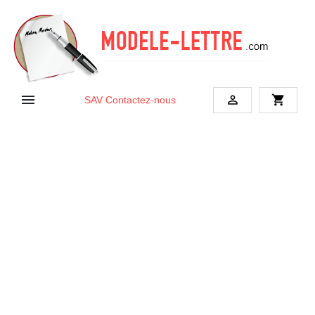


shopping_cart
SAV
Contactez-nous