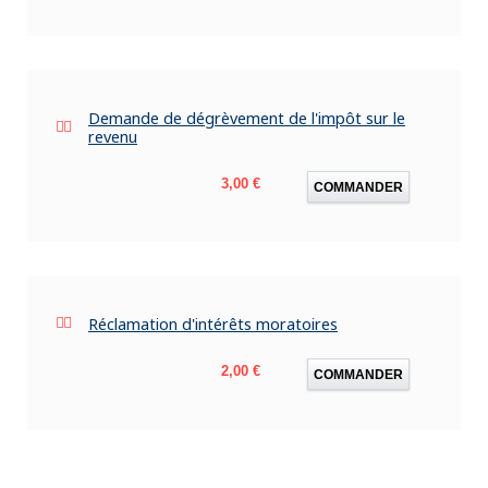
Demande de dégrèvement de l'impôt sur le
revenu
Prix
3,00 €
COMMANDER
Réclamation d'intérêts moratoires
Prix
2,00 €
COMMANDER