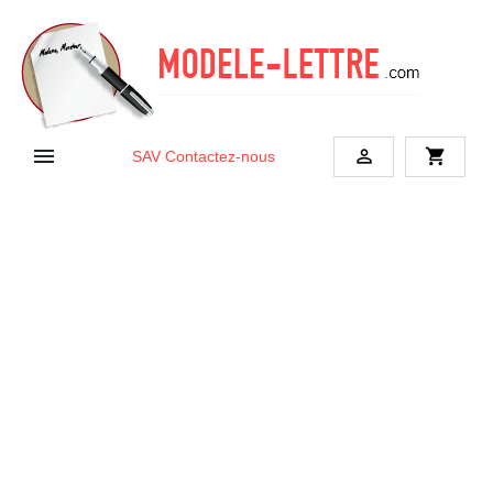


shopping_cart
SAV
Contactez-nous