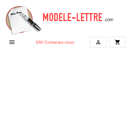


shopping_cart
SAV
Contactez-nous