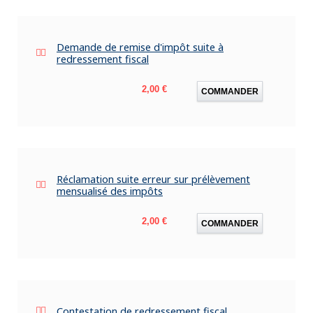
Demande de remise d'impôt suite à
redressement fiscal
Prix
2,00 €
COMMANDER
Réclamation suite erreur sur prélèvement
mensualisé des impôts
Prix
2,00 €
COMMANDER
Contestation de redressement fiscal