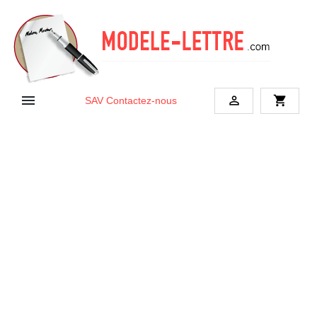


shopping_cart
SAV
Contactez-nous