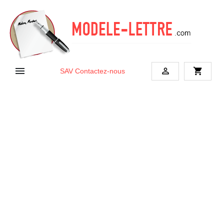


shopping_cart
SAV
Contactez-nous