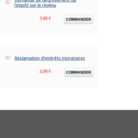
l'impôt sur le revenu
Prix
3,00 €
COMMANDER
Réclamation d'intérêts moratoires
Prix
2,00 €
COMMANDER