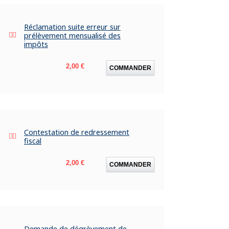
Réclamation suite erreur sur
prélèvement mensualisé des
impôts
Prix
2,00 €
COMMANDER
Contestation de redressement
fiscal
Prix
2,00 €
COMMANDER
Demande de dégrèvement de