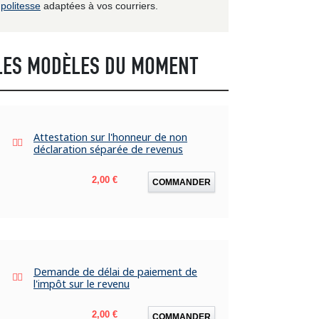
politesse
adaptées à vos courriers.
LES MODÈLES DU MOMENT
Attestation sur l'honneur de non
déclaration séparée de revenus
Prix
2,00 €
COMMANDER
Demande de délai de paiement de
l'impôt sur le revenu
Prix
2,00 €
COMMANDER