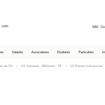
SAV
Co
ses
Salariés
Associations
Etudiants
Particuliers
I
es de CV
CV Artisanat - Bâtiment - TP
CV Electro mécanicien