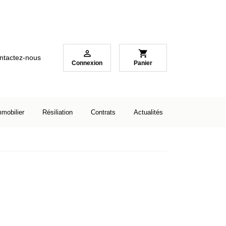

shopping_cart
ntactez-nous
Connexion
Panier
mmobilier
Résiliation
Contrats
Actualités