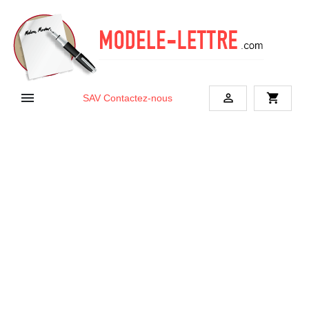


shopping_cart
SAV
Contactez-nous