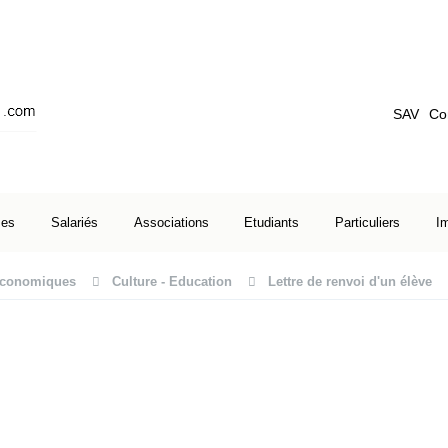
SAV
Co
ses
Salariés
Associations
Etudiants
Particuliers
I
 économiques
Culture - Education
Lettre de renvoi d'un élève