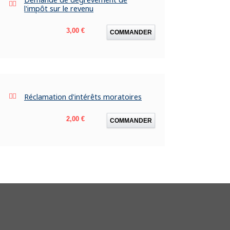
l'impôt sur le revenu
Prix
3,00 €
COMMANDER
Réclamation d'intérêts moratoires
Prix
2,00 €
COMMANDER