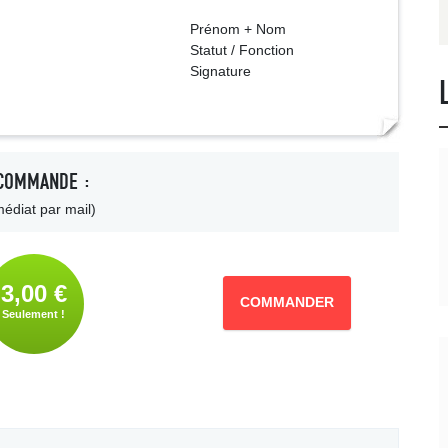
 + Nom
 Fonction
ture
COMMANDE :
édiat par mail)
3,00 €
COMMANDER
Seulement !