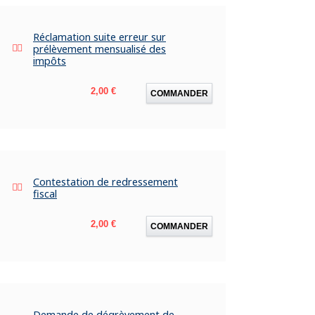
Réclamation suite erreur sur
prélèvement mensualisé des
impôts
Prix
2,00 €
COMMANDER
Contestation de redressement
fiscal
Prix
2,00 €
COMMANDER
Demande de dégrèvement de