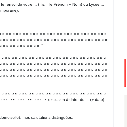
le renvoi de votre ... (fils, fille Prénom + Nom) du Lycée ...
temporaire).
¤ ¤ ¤ ¤ ¤ ¤ ¤ ¤ ¤ ¤ ¤ ¤ ¤ ¤ ¤ ¤ ¤ ¤ ¤ ¤ ¤ ¤ ¤ ¤ ¤ ¤ ¤ ¤ ¤ ¤ ¤ ¤
¤ ¤ ¤ ¤ ¤ ¤ ¤ ¤ ¤ ¤ ¤ ¤ ¤ ¤ ¤ ¤ ¤ ¤ ¤ ¤ ¤ ¤ ¤ ¤ ¤ ¤ ¤ ¤ ¤ ¤ ¤ ¤
 ¤ ¤ ¤ ¤ ¤ ¤ ¤ ¤ ¤ ¤ ¤ ¤ "
¤ ¤ ¤ ¤ ¤ ¤ ¤ ¤ ¤ ¤ ¤ ¤ ¤ ¤ ¤ ¤ ¤ ¤ ¤ ¤ ¤ ¤ ¤ ¤ ¤ ¤ ¤ ¤ ¤ ¤ ¤ ¤
¤ ¤ ¤ ¤ ¤ ¤ ¤ ¤ ¤ ¤ ¤ ¤ ¤ ¤ ¤ ¤ ¤ ¤ ¤ ¤ ¤ ¤ ¤ ¤ ¤ ¤ ¤ ¤ ¤ ¤ ¤ ¤
¤ ¤ ¤ ¤ ¤ ¤ ¤ ¤ ¤ ¤ ¤ ¤ ¤ ¤ ¤ ¤ ¤ ¤ ¤ ¤ ¤ ¤ ¤ ¤ ¤ ¤ ¤ ¤ ¤ ¤ ¤ ¤
¤ ¤ ¤ ¤ ¤ ¤ ¤ ¤ ¤ ¤ ¤ ¤ ¤ ¤ ¤ ¤ ¤ ¤ ¤ ¤ ¤ ¤ ¤ ¤ ¤ ¤ ¤ ¤ ¤ ¤ ¤ ¤
¤ ¤ ¤ ¤ ¤ ¤ ¤ ¤ ¤ ¤ ¤ ¤ ¤ ¤ ¤ ¤ ¤ ¤ ¤ ¤ ¤ ¤ ¤ ¤ ¤ ¤ ¤ ¤ ¤ ¤ ¤
¤ ¤ ¤ ¤ ¤ ¤ ¤ ¤ ¤ ¤ ¤ ¤ ¤ ¤ exclusion à dater du ... (+ date)
demoiselle), mes salutations distinguées.