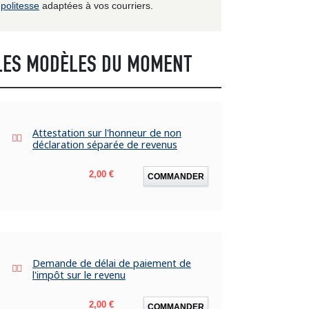
politesse
adaptées à vos courriers.
LES MODÈLES DU MOMENT
Attestation sur l'honneur de non
déclaration séparée de revenus
Prix
2,00 €
COMMANDER
Demande de délai de paiement de
l'impôt sur le revenu
Prix
2,00 €
COMMANDER