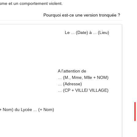
éisme et un comportement violent.
Pourquoi est-ce une version tronquée ?
Le ... (Date) à ... (Lieu)
ntion de
e, Mlle + NOM)
resse)
ILLE/ VILLAGE)
m + Nom) du Lycée ... (+ Nom)