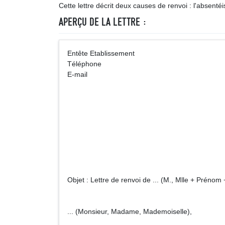
Cette lettre décrit deux causes de renvoi : l'absent
APERÇU DE LA LETTRE :
Entête Etablissement 
Téléphone
E-mail
A l'atte
... (M., Mm
... (Ad
... (CP + V
Objet : Lettre de renvoi de ... (M., Mlle + Préno
... (Monsieur, Madame, Mademoiselle),