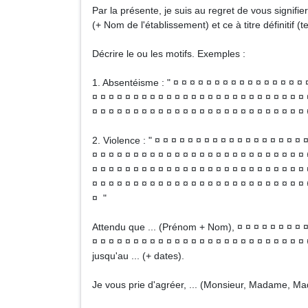
Par la présente, je suis au regret de vous signifier 
(+ Nom de l'établissement) et ce à titre définitif (
Décrire le ou les motifs. Exemples :
1. Absentéisme : " ¤ ¤ ¤ ¤ ¤ ¤ ¤ ¤ ¤ ¤ ¤ ¤ ¤ ¤ ¤ ¤ 
¤ ¤ ¤ ¤ ¤ ¤ ¤ ¤ ¤ ¤ ¤ ¤ ¤ ¤ ¤ ¤ ¤ ¤ ¤ ¤ ¤ ¤ ¤ ¤ ¤ ¤ 
¤ ¤ ¤ ¤ ¤ ¤ ¤ ¤ ¤ ¤ ¤ ¤ ¤ ¤ ¤ ¤ ¤ ¤ ¤ ¤ ¤ ¤ ¤ ¤ ¤ ¤
2. Violence : " ¤ ¤ ¤ ¤ ¤ ¤ ¤ ¤ ¤ ¤ ¤ ¤ ¤ ¤ ¤ ¤ ¤ ¤ 
¤ ¤ ¤ ¤ ¤ ¤ ¤ ¤ ¤ ¤ ¤ ¤ ¤ ¤ ¤ ¤ ¤ ¤ ¤ ¤ ¤ ¤ ¤ ¤ ¤ ¤ 
¤ ¤ ¤ ¤ ¤ ¤ ¤ ¤ ¤ ¤ ¤ ¤ ¤ ¤ ¤ ¤ ¤ ¤ ¤ ¤ ¤ ¤ ¤ ¤ ¤ ¤ 
¤ ¤ ¤ ¤ ¤ ¤ ¤ ¤ ¤ ¤ ¤ ¤ ¤ ¤ ¤ ¤ ¤ ¤ ¤ ¤ ¤ ¤ ¤ ¤ ¤ ¤ 
¤ "
Attendu que ... (Prénom + Nom), ¤ ¤ ¤ ¤ ¤ ¤ ¤ ¤ ¤ 
¤ ¤ ¤ ¤ ¤ ¤ ¤ ¤ ¤ ¤ ¤ ¤ ¤ ¤ ¤ ¤ ¤ ¤ ¤ ¤ ¤ ¤ ¤ ¤ ¤ ¤ 
jusqu'au ... (+ dates).
Je vous prie d'agréer, ... (Monsieur, Madame, Ma