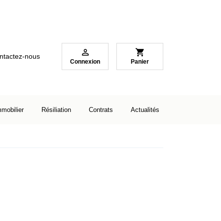

shopping_cart
ntactez-nous
Connexion
Panier
mmobilier
Résiliation
Contrats
Actualités