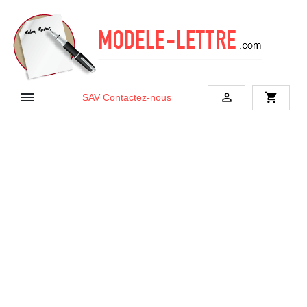


shopping_cart
SAV
Contactez-nous