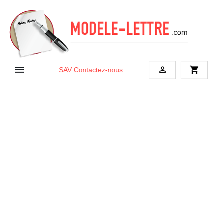


shopping_cart
SAV
Contactez-nous