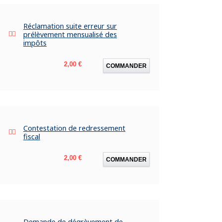
Réclamation suite erreur sur
prélèvement mensualisé des
impôts
Prix
2,00 €
COMMANDER
Contestation de redressement
fiscal
Prix
2,00 €
COMMANDER
Demande de dégrèvement de