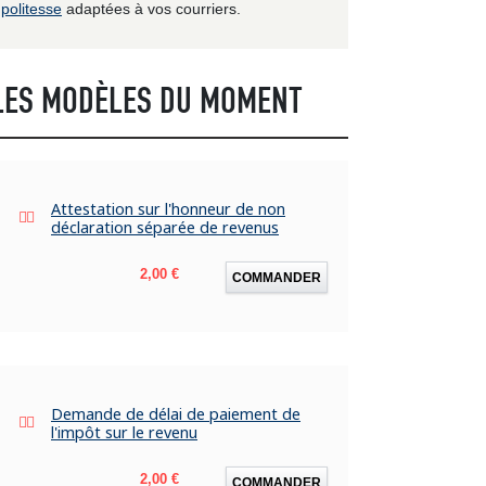
politesse
adaptées à vos courriers.
LES MODÈLES DU MOMENT
Attestation sur l'honneur de non
déclaration séparée de revenus
Prix
2,00 €
COMMANDER
Demande de délai de paiement de
l'impôt sur le revenu
Prix
2,00 €
COMMANDER