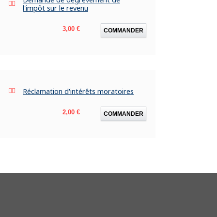
l'impôt sur le revenu
Prix
3,00 €
COMMANDER
Réclamation d'intérêts moratoires
Prix
2,00 €
COMMANDER