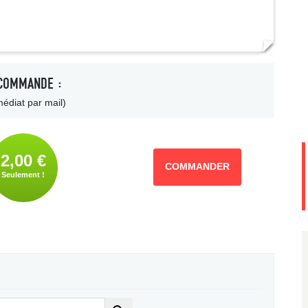
COMMANDE :
édiat par mail)
2,00 €
COMMANDER
Seulement !