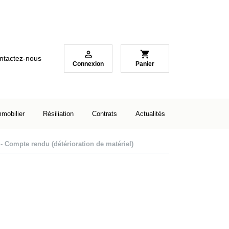

shopping_cart
ntactez-nous
Connexion
Panier
mmobilier
Résiliation
Contrats
Actualités
e - Compte rendu (détérioration de matériel)