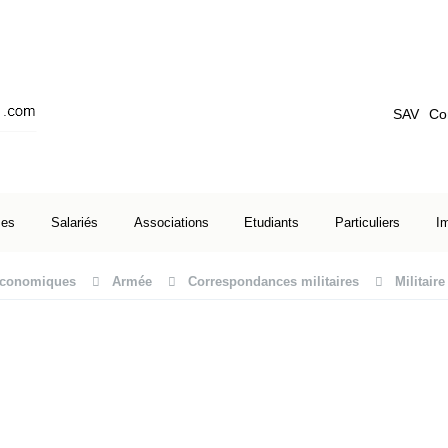
SAV
Co
ses
Salariés
Associations
Etudiants
Particuliers
I
 économiques
Armée
Correspondances militaires
Militair