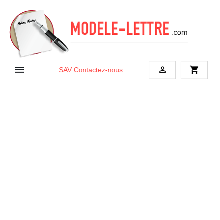


shopping_cart
SAV
Contactez-nous