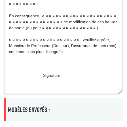
¤ ¤ ¤ ¤ ¤ ¤ ¤ ¤ ).
En conséquence, je ¤ ¤ ¤ ¤ ¤ ¤ ¤ ¤ ¤ ¤ ¤ ¤ ¤ ¤ ¤ ¤ ¤ ¤ ¤ ¤ ¤
¤ ¤ ¤ ¤ ¤ ¤ ¤ ¤ ¤ ¤ ¤ ¤ ¤ ¤ ¤ une modification de ces heures
de sortie (ou pour ¤ ¤ ¤ ¤ ¤ ¤ ¤ ¤ ¤ ¤ ¤ ¤ ¤ ¤ ¤ ¤ ).
¤ ¤ ¤ ¤ ¤ ¤ ¤ ¤ ¤ ¤ ¤ ¤ ¤ ¤ ¤ ¤ ¤ ¤ ¤ ¤ ¤ , veuillez agréer,
Monsieur le Professeur (Docteur), l'assurance de mes (nos)
sentiments les plus distingués.
Signature
MODÈLES ENVOYÉS :