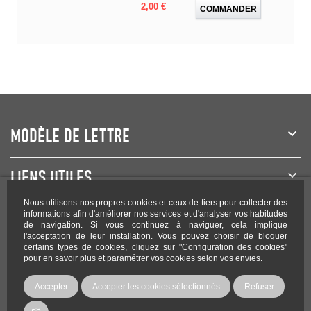
Prix
2,00 €
COMMANDER
MODÈLE DE LETTRE
LIENS UTILES
Nous utilisons nos propres cookies et ceux de tiers pour collecter des
NEWSLETTER
informations afin d'améliorer nos services et d'analyser vos habitudes
de navigation. Si vous continuez à naviguer, cela implique
l'acceptation de leur installation. Vous pouvez choisir de bloquer
certains types de cookies, cliquez sur "Configuration des cookies"
pour en savoir plus et paramétrer vos cookies selon vos envies.
Rejoignez-nous sur les réseaux !
Accepter
Accepter les cookies sélectionnés
Refuser