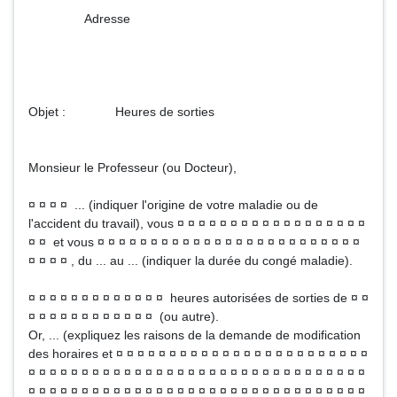
Adresse
Objet : Heures de sorties
Monsieur le Professeur (ou Docteur),
¤ ¤ ¤ ¤ ... (indiquer l'origine de votre maladie ou de
l'accident du travail), vous ¤ ¤ ¤ ¤ ¤ ¤ ¤ ¤ ¤ ¤ ¤ ¤ ¤ ¤ ¤ ¤ ¤ ¤
¤ ¤ et vous ¤ ¤ ¤ ¤ ¤ ¤ ¤ ¤ ¤ ¤ ¤ ¤ ¤ ¤ ¤ ¤ ¤ ¤ ¤ ¤ ¤ ¤ ¤ ¤ ¤
¤ ¤ ¤ ¤ , du ... au ... (indiquer la durée du congé maladie).
¤ ¤ ¤ ¤ ¤ ¤ ¤ ¤ ¤ ¤ ¤ ¤ ¤ heures autorisées de sorties de ¤ ¤
¤ ¤ ¤ ¤ ¤ ¤ ¤ ¤ ¤ ¤ ¤ ¤ (ou autre).
Or, ... (expliquez les raisons de la demande de modification
des horaires et ¤ ¤ ¤ ¤ ¤ ¤ ¤ ¤ ¤ ¤ ¤ ¤ ¤ ¤ ¤ ¤ ¤ ¤ ¤ ¤ ¤ ¤ ¤ ¤
¤ ¤ ¤ ¤ ¤ ¤ ¤ ¤ ¤ ¤ ¤ ¤ ¤ ¤ ¤ ¤ ¤ ¤ ¤ ¤ ¤ ¤ ¤ ¤ ¤ ¤ ¤ ¤ ¤ ¤ ¤ ¤
¤ ¤ ¤ ¤ ¤ ¤ ¤ ¤ ¤ ¤ ¤ ¤ ¤ ¤ ¤ ¤ ¤ ¤ ¤ ¤ ¤ ¤ ¤ ¤ ¤ ¤ ¤ ¤ ¤ ¤ ¤ ¤