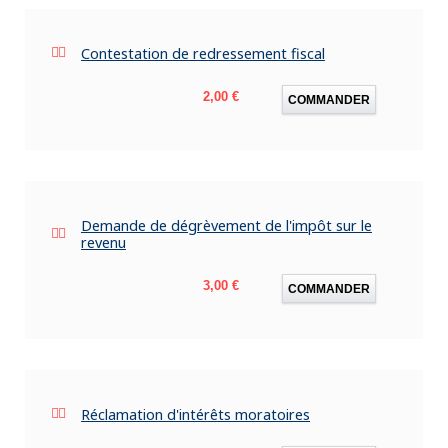
Contestation de redressement fiscal
Prix
2,00 €
COMMANDER
Demande de dégrèvement de l'impôt sur le
revenu
Prix
3,00 €
COMMANDER
Réclamation d'intérêts moratoires