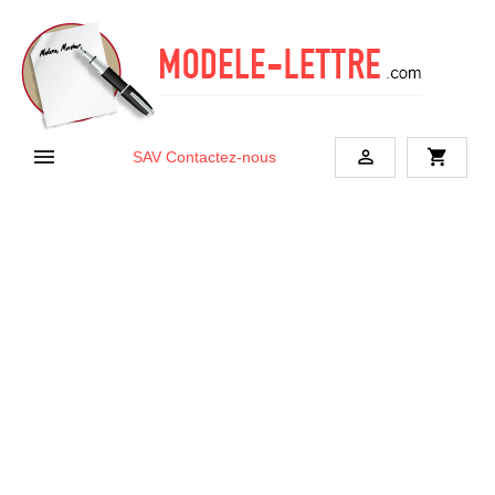


shopping_cart
SAV
Contactez-nous