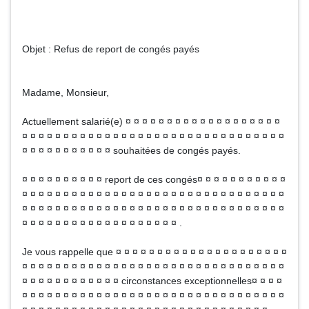
Objet : Refus de report de congés payés
Madame, Monsieur,
Actuellement salarié(e) ¤ ¤ ¤ ¤ ¤ ¤ ¤ ¤ ¤ ¤ ¤ ¤ ¤ ¤ ¤ ¤ ¤ ¤ ¤
¤ ¤ ¤ ¤ ¤ ¤ ¤ ¤ ¤ ¤ ¤ ¤ ¤ ¤ ¤ ¤ ¤ ¤ ¤ ¤ ¤ ¤ ¤ ¤ ¤ ¤ ¤ ¤ ¤ ¤ ¤ ¤
¤ ¤ ¤ ¤ ¤ ¤ ¤ ¤ ¤ ¤ ¤ souhaitées de congés payés.
¤ ¤ ¤ ¤ ¤ ¤ ¤ ¤ ¤ ¤ report de ces congés¤ ¤ ¤ ¤ ¤ ¤ ¤ ¤ ¤ ¤ ¤
¤ ¤ ¤ ¤ ¤ ¤ ¤ ¤ ¤ ¤ ¤ ¤ ¤ ¤ ¤ ¤ ¤ ¤ ¤ ¤ ¤ ¤ ¤ ¤ ¤ ¤ ¤ ¤ ¤ ¤ ¤ ¤
¤ ¤ ¤ ¤ ¤ ¤ ¤ ¤ ¤ ¤ ¤ ¤ ¤ ¤ ¤ ¤ ¤ ¤ ¤ ¤ ¤ ¤ ¤ ¤ ¤ ¤ ¤ ¤ ¤ ¤ ¤ ¤
¤ ¤ ¤ ¤ ¤ ¤ ¤ ¤ ¤ ¤ ¤ ¤ ¤ ¤ ¤ ¤ ¤ ¤ ¤ .
Je vous rappelle que ¤ ¤ ¤ ¤ ¤ ¤ ¤ ¤ ¤ ¤ ¤ ¤ ¤ ¤ ¤ ¤ ¤ ¤ ¤ ¤ ¤
¤ ¤ ¤ ¤ ¤ ¤ ¤ ¤ ¤ ¤ ¤ ¤ ¤ ¤ ¤ ¤ ¤ ¤ ¤ ¤ ¤ ¤ ¤ ¤ ¤ ¤ ¤ ¤ ¤ ¤ ¤ ¤
¤ ¤ ¤ ¤ ¤ ¤ ¤ ¤ ¤ ¤ ¤ ¤ circonstances exceptionnelles¤ ¤ ¤ ¤
¤ ¤ ¤ ¤ ¤ ¤ ¤ ¤ ¤ ¤ ¤ ¤ ¤ ¤ ¤ ¤ ¤ ¤ ¤ ¤ ¤ ¤ ¤ ¤ ¤ ¤ ¤ ¤ ¤ ¤ ¤ ¤