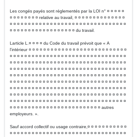
Les congés payés sont réglementés par la LOI n° ¤ ¤ ¤ ¤ ¤
¤ ¤ ¤ ¤ ¤ ¤ ¤ ¤ relative au travail, ¤ ¤ ¤ ¤ ¤ ¤ ¤ ¤ ¤ ¤ ¤ ¤ ¤ ¤
¤ ¤ ¤ ¤ ¤ ¤ ¤ ¤ ¤ ¤ ¤ ¤ ¤ ¤ ¤ ¤ ¤ ¤ ¤ ¤ ¤ ¤ ¤ ¤ ¤ ¤ ¤ ¤ ¤ ¤ ¤ ¤
¤ ¤ ¤ ¤ ¤ ¤ ¤ ¤ ¤ ¤ ¤ ¤ ¤ ¤ ¤ ¤ ¤ ¤ du travail.
Larticle L.¤ ¤ ¤ ¤ du Code du travail prévoit que « A
l'intérieur ¤ ¤ ¤ ¤ ¤ ¤ ¤ ¤ ¤ ¤ ¤ ¤ ¤ ¤ ¤ ¤ ¤ ¤ ¤ ¤ ¤ ¤ ¤ ¤ ¤ ¤ ¤
¤ ¤ ¤ ¤ ¤ ¤ ¤ ¤ ¤ ¤ ¤ ¤ ¤ ¤ ¤ ¤ ¤ ¤ ¤ ¤ ¤ ¤ ¤ ¤ ¤ ¤ ¤ ¤ ¤ ¤ ¤ ¤
¤ ¤ ¤ ¤ ¤ ¤ ¤ ¤ ¤ ¤ ¤ ¤ ¤ ¤ ¤ ¤ ¤ ¤ ¤ ¤ ¤ ¤ ¤ ¤ ¤ ¤ ¤ ¤ ¤ ¤ ¤ ¤
¤ ¤ ¤ ¤ ¤ ¤ ¤ ¤ ¤ ¤ ¤ ¤ ¤ ¤ ¤ ¤ ¤ ¤ ¤ ¤ ¤ ¤ ¤ ¤ ¤ ¤ ¤ ¤ ¤ ¤ ¤ ¤
¤ ¤ ¤ ¤ ¤ ¤ ¤ ¤ ¤ ¤ ¤ ¤ ¤ ¤ ¤ ¤ ¤ ¤ ¤ ¤ ¤ ¤ ¤ ¤ ¤ ¤ ¤ ¤ ¤ ¤ ¤ ¤
¤ ¤ ¤ ¤ ¤ ¤ ¤ ¤ ¤ ¤ ¤ ¤ ¤ ¤ ¤ ¤ ¤ ¤ ¤ ¤ ¤ ¤ ¤ ¤ ¤ ¤ ¤ ¤ ¤ ¤ ¤ ¤
¤ ¤ ¤ ¤ ¤ ¤ ¤ ¤ ¤ ¤ ¤ ¤ ¤ ¤ ¤ ¤ ¤ ¤ ¤ ¤ ¤ ¤ ¤ ¤ ¤ ¤ ¤ ¤ ¤ ¤ ¤ ¤
¤ ¤ ¤ ¤ ¤ ¤ ¤ ¤ ¤ ¤ ¤ ¤ ¤ ¤ ¤ ¤ ¤ ¤ ¤ ¤ ¤ ¤ ¤ ¤ ¤ ¤ ¤ ¤ ¤ ¤ ¤ ¤
¤ ¤ ¤ ¤ ¤ ¤ ¤ ¤ ¤ ¤ ¤ ¤ ¤ ¤ ¤ ¤ ¤ ¤ ¤ ¤ ¤ ¤ ¤ ¤ ¤ ¤ ¤ ¤ ¤ ¤ ¤ ¤
¤ ¤ ¤ ¤ ¤ ¤ ¤ ¤ ¤ ¤ ¤ ¤ ¤ ¤ ¤ ¤ ¤ ¤ ¤ ¤ ¤ ¤ ¤ ¤ ¤ autres
employeurs. ».
Sauf accord collectif ou usage contraire,¤ ¤ ¤ ¤ ¤ ¤ ¤ ¤ ¤ ¤ ¤
¤ ¤ ¤ ¤ ¤ ¤ ¤ ¤ ¤ ¤ ¤ ¤ ¤ ¤ ¤ ¤ ¤ ¤ ¤ ¤ ¤ ¤ ¤ ¤ ¤ ¤ ¤ ¤ ¤ ¤ ¤ ¤