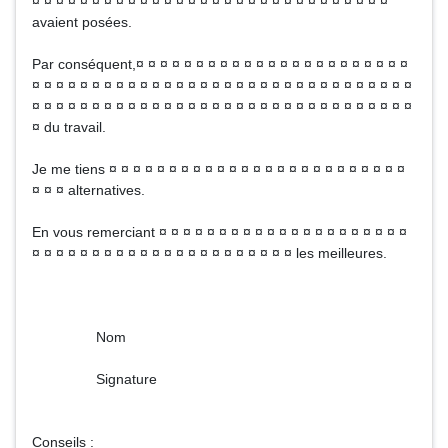
¤ ¤ ¤ ¤ ¤ ¤ ¤ ¤ ¤ ¤ ¤ ¤ ¤ ¤ ¤ ¤ ¤ ¤ ¤ ¤ ¤ ¤ ¤ ¤ ¤ ¤ ¤ ¤ ¤ ¤
avaient posées.
Par conséquent,¤ ¤ ¤ ¤ ¤ ¤ ¤ ¤ ¤ ¤ ¤ ¤ ¤ ¤ ¤ ¤ ¤ ¤ ¤ ¤ ¤ ¤ ¤
¤ ¤ ¤ ¤ ¤ ¤ ¤ ¤ ¤ ¤ ¤ ¤ ¤ ¤ ¤ ¤ ¤ ¤ ¤ ¤ ¤ ¤ ¤ ¤ ¤ ¤ ¤ ¤ ¤ ¤ ¤ ¤
¤ ¤ ¤ ¤ ¤ ¤ ¤ ¤ ¤ ¤ ¤ ¤ ¤ ¤ ¤ ¤ ¤ ¤ ¤ ¤ ¤ ¤ ¤ ¤ ¤ ¤ ¤ ¤ ¤ ¤ ¤ ¤
¤ du travail.
Je me tiens ¤ ¤ ¤ ¤ ¤ ¤ ¤ ¤ ¤ ¤ ¤ ¤ ¤ ¤ ¤ ¤ ¤ ¤ ¤ ¤ ¤ ¤ ¤ ¤ ¤
¤ ¤ ¤ alternatives.
En vous remerciant ¤ ¤ ¤ ¤ ¤ ¤ ¤ ¤ ¤ ¤ ¤ ¤ ¤ ¤ ¤ ¤ ¤ ¤ ¤ ¤ ¤
¤ ¤ ¤ ¤ ¤ ¤ ¤ ¤ ¤ ¤ ¤ ¤ ¤ ¤ ¤ ¤ ¤ ¤ ¤ ¤ ¤ ¤ les meilleures.
Nom
Signature
Conseils :