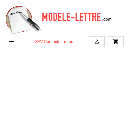


shopping_cart
SAV
Contactez-nous