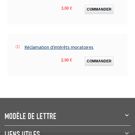
Prix
3,00 €
COMMANDER
Réclamation d'intérêts moratoires
Prix
2,00 €
COMMANDER
MODÈLE DE LETTRE
LIENS UTILES