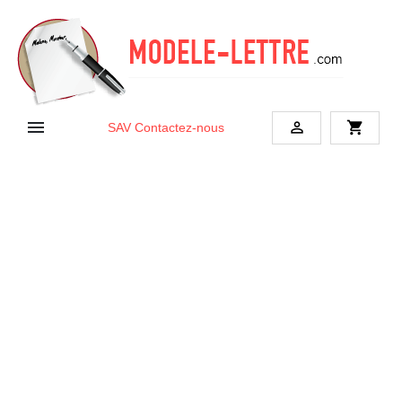


shopping_cart
SAV
Contactez-nous