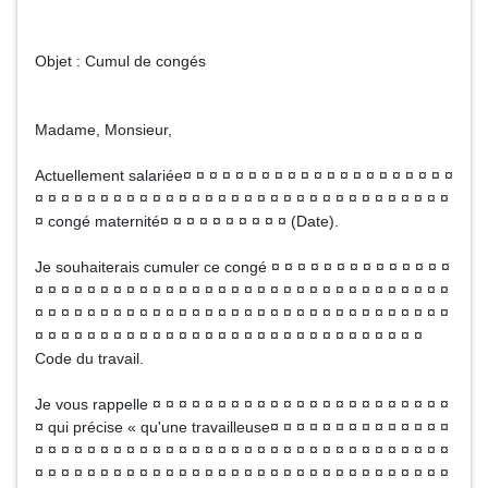
Objet : Cumul de congés
Madame, Monsieur,
Actuellement salariée¤ ¤ ¤ ¤ ¤ ¤ ¤ ¤ ¤ ¤ ¤ ¤ ¤ ¤ ¤ ¤ ¤ ¤ ¤ ¤ ¤
¤ ¤ ¤ ¤ ¤ ¤ ¤ ¤ ¤ ¤ ¤ ¤ ¤ ¤ ¤ ¤ ¤ ¤ ¤ ¤ ¤ ¤ ¤ ¤ ¤ ¤ ¤ ¤ ¤ ¤ ¤ ¤
¤ congé maternité¤ ¤ ¤ ¤ ¤ ¤ ¤ ¤ ¤ ¤ (Date).
Je souhaiterais cumuler ce congé ¤ ¤ ¤ ¤ ¤ ¤ ¤ ¤ ¤ ¤ ¤ ¤ ¤ ¤
¤ ¤ ¤ ¤ ¤ ¤ ¤ ¤ ¤ ¤ ¤ ¤ ¤ ¤ ¤ ¤ ¤ ¤ ¤ ¤ ¤ ¤ ¤ ¤ ¤ ¤ ¤ ¤ ¤ ¤ ¤ ¤
¤ ¤ ¤ ¤ ¤ ¤ ¤ ¤ ¤ ¤ ¤ ¤ ¤ ¤ ¤ ¤ ¤ ¤ ¤ ¤ ¤ ¤ ¤ ¤ ¤ ¤ ¤ ¤ ¤ ¤ ¤ ¤
¤ ¤ ¤ ¤ ¤ ¤ ¤ ¤ ¤ ¤ ¤ ¤ ¤ ¤ ¤ ¤ ¤ ¤ ¤ ¤ ¤ ¤ ¤ ¤ ¤ ¤ ¤ ¤ ¤ ¤
Code du travail.
Je vous rappelle ¤ ¤ ¤ ¤ ¤ ¤ ¤ ¤ ¤ ¤ ¤ ¤ ¤ ¤ ¤ ¤ ¤ ¤ ¤ ¤ ¤ ¤ ¤
¤ qui précise « qu'une travailleuse¤ ¤ ¤ ¤ ¤ ¤ ¤ ¤ ¤ ¤ ¤ ¤ ¤ ¤
¤ ¤ ¤ ¤ ¤ ¤ ¤ ¤ ¤ ¤ ¤ ¤ ¤ ¤ ¤ ¤ ¤ ¤ ¤ ¤ ¤ ¤ ¤ ¤ ¤ ¤ ¤ ¤ ¤ ¤ ¤ ¤
¤ ¤ ¤ ¤ ¤ ¤ ¤ ¤ ¤ ¤ ¤ ¤ ¤ ¤ ¤ ¤ ¤ ¤ ¤ ¤ ¤ ¤ ¤ ¤ ¤ ¤ ¤ ¤ ¤ ¤ ¤ ¤