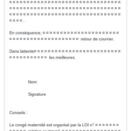
¤ ¤ ¤ ¤ ¤ ¤ ¤ ¤ ¤ ¤ ¤ ¤ ¤ ¤ ¤ ¤ ¤ ¤ ¤ ¤ ¤ ¤ ¤ ¤ ¤ ¤ ¤ ¤ ¤ ¤ ¤ ¤
¤ ¤ ¤ ¤ ¤ ¤ ¤ ¤ ¤ ¤ ¤ ¤ ¤ ¤ ¤ ¤ ¤ ¤ ¤ ¤ ¤ ¤ ¤ ¤ ¤ ¤ ¤ ¤ ¤ ¤ ¤ ¤
¤ ¤ ¤ ¤ ¤ ¤ ¤ ¤ ¤ ¤ ¤ ¤ ¤ ¤ ¤ ¤ ¤ ¤ ¤ ¤ ¤ ¤ ¤ ¤ ¤ ¤ ¤ ¤ ¤ ¤ ¤ ¤
¤ ¤ ¤ ¤ .
En conséquence, ¤ ¤ ¤ ¤ ¤ ¤ ¤ ¤ ¤ ¤ ¤ ¤ ¤ ¤ ¤ ¤ ¤ ¤ ¤ ¤ ¤ ¤
¤ ¤ ¤ ¤ ¤ ¤ ¤ ¤ ¤ ¤ ¤ ¤ ¤ ¤ ¤ ¤ ¤ ¤ ¤ ¤ retour de courrier.
Dans lattente¤ ¤ ¤ ¤ ¤ ¤ ¤ ¤ ¤ ¤ ¤ ¤ ¤ ¤ ¤ ¤ ¤ ¤ ¤ ¤ ¤ ¤ ¤ ¤ ¤
¤ ¤ ¤ ¤ ¤ ¤ ¤ ¤ ¤ ¤ ¤ les meilleures.
Nom
Signature
Conseils :
Le congé maternité est organisé par la LOI n° ¤ ¤ ¤ ¤ ¤ ¤ ¤