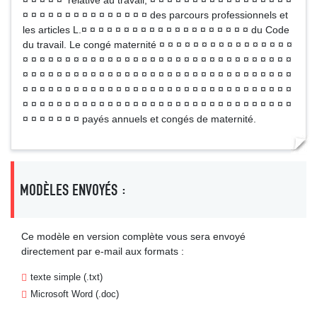
¤ ¤ ¤ ¤ ¤ relative au travail, ¤ ¤ ¤ ¤ ¤ ¤ ¤ ¤ ¤ ¤ ¤ ¤ ¤ ¤ ¤ ¤ ¤
¤ ¤ ¤ ¤ ¤ ¤ ¤ ¤ ¤ ¤ ¤ ¤ ¤ ¤ ¤ des parcours professionnels et
les articles L.¤ ¤ ¤ ¤ ¤ ¤ ¤ ¤ ¤ ¤ ¤ ¤ ¤ ¤ ¤ ¤ ¤ ¤ ¤ ¤ du Code
du travail. Le congé maternité ¤ ¤ ¤ ¤ ¤ ¤ ¤ ¤ ¤ ¤ ¤ ¤ ¤ ¤ ¤ ¤
¤ ¤ ¤ ¤ ¤ ¤ ¤ ¤ ¤ ¤ ¤ ¤ ¤ ¤ ¤ ¤ ¤ ¤ ¤ ¤ ¤ ¤ ¤ ¤ ¤ ¤ ¤ ¤ ¤ ¤ ¤ ¤
¤ ¤ ¤ ¤ ¤ ¤ ¤ ¤ ¤ ¤ ¤ ¤ ¤ ¤ ¤ ¤ ¤ ¤ ¤ ¤ ¤ ¤ ¤ ¤ ¤ ¤ ¤ ¤ ¤ ¤ ¤ ¤
¤ ¤ ¤ ¤ ¤ ¤ ¤ ¤ ¤ ¤ ¤ ¤ ¤ ¤ ¤ ¤ ¤ ¤ ¤ ¤ ¤ ¤ ¤ ¤ ¤ ¤ ¤ ¤ ¤ ¤ ¤ ¤
¤ ¤ ¤ ¤ ¤ ¤ ¤ ¤ ¤ ¤ ¤ ¤ ¤ ¤ ¤ ¤ ¤ ¤ ¤ ¤ ¤ ¤ ¤ ¤ ¤ ¤ ¤ ¤ ¤ ¤ ¤ ¤
¤ ¤ ¤ ¤ ¤ ¤ ¤ payés annuels et congés de maternité.
MODÈLES ENVOYÉS :
Ce modèle en version complète vous sera envoyé
directement par e-mail aux formats :
texte simple (.txt)
Microsoft Word (.doc)