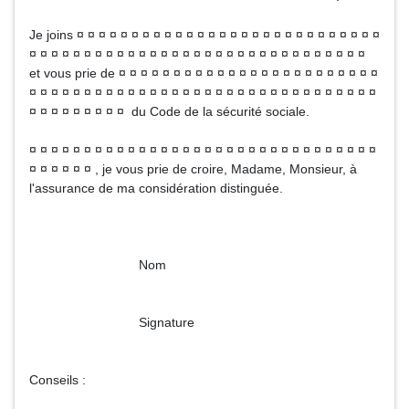
Je joins ¤ ¤ ¤ ¤ ¤ ¤ ¤ ¤ ¤ ¤ ¤ ¤ ¤ ¤ ¤ ¤ ¤ ¤ ¤ ¤ ¤ ¤ ¤ ¤ ¤ ¤ ¤ ¤
¤ ¤ ¤ ¤ ¤ ¤ ¤ ¤ ¤ ¤ ¤ ¤ ¤ ¤ ¤ ¤ ¤ ¤ ¤ ¤ ¤ ¤ ¤ ¤ ¤ ¤ ¤ ¤ ¤ ¤ ¤
et vous prie de ¤ ¤ ¤ ¤ ¤ ¤ ¤ ¤ ¤ ¤ ¤ ¤ ¤ ¤ ¤ ¤ ¤ ¤ ¤ ¤ ¤ ¤ ¤ ¤
¤ ¤ ¤ ¤ ¤ ¤ ¤ ¤ ¤ ¤ ¤ ¤ ¤ ¤ ¤ ¤ ¤ ¤ ¤ ¤ ¤ ¤ ¤ ¤ ¤ ¤ ¤ ¤ ¤ ¤ ¤ ¤
¤ ¤ ¤ ¤ ¤ ¤ ¤ ¤ ¤ du Code de la sécurité sociale.
¤ ¤ ¤ ¤ ¤ ¤ ¤ ¤ ¤ ¤ ¤ ¤ ¤ ¤ ¤ ¤ ¤ ¤ ¤ ¤ ¤ ¤ ¤ ¤ ¤ ¤ ¤ ¤ ¤ ¤ ¤ ¤
¤ ¤ ¤ ¤ ¤ ¤ , je vous prie de croire, Madame, Monsieur, à
l'assurance de ma considération distinguée.
Nom
Signature
Conseils :