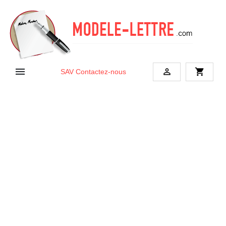


shopping_cart
SAV
Contactez-nous