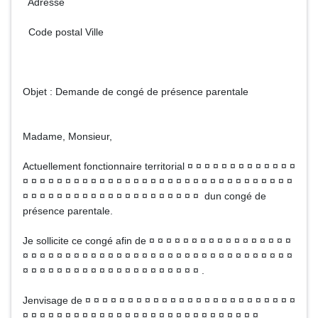
Adresse
Code postal Ville
Objet : Demande de congé de présence parentale
Madame, Monsieur,
Actuellement fonctionnaire territorial ¤ ¤ ¤ ¤ ¤ ¤ ¤ ¤ ¤ ¤ ¤ ¤ ¤
¤ ¤ ¤ ¤ ¤ ¤ ¤ ¤ ¤ ¤ ¤ ¤ ¤ ¤ ¤ ¤ ¤ ¤ ¤ ¤ ¤ ¤ ¤ ¤ ¤ ¤ ¤ ¤ ¤ ¤ ¤ ¤
¤ ¤ ¤ ¤ ¤ ¤ ¤ ¤ ¤ ¤ ¤ ¤ ¤ ¤ ¤ ¤ ¤ ¤ ¤ ¤ ¤ dun congé de
présence parentale.
Je sollicite ce congé afin de ¤ ¤ ¤ ¤ ¤ ¤ ¤ ¤ ¤ ¤ ¤ ¤ ¤ ¤ ¤ ¤ ¤
¤ ¤ ¤ ¤ ¤ ¤ ¤ ¤ ¤ ¤ ¤ ¤ ¤ ¤ ¤ ¤ ¤ ¤ ¤ ¤ ¤ ¤ ¤ ¤ ¤ ¤ ¤ ¤ ¤ ¤ ¤ ¤
¤ ¤ ¤ ¤ ¤ ¤ ¤ ¤ ¤ ¤ ¤ ¤ ¤ ¤ ¤ ¤ ¤ ¤ ¤ ¤ ¤ .
Jenvisage de ¤ ¤ ¤ ¤ ¤ ¤ ¤ ¤ ¤ ¤ ¤ ¤ ¤ ¤ ¤ ¤ ¤ ¤ ¤ ¤ ¤ ¤ ¤ ¤ ¤
¤ ¤ ¤ ¤ ¤ ¤ ¤ ¤ ¤ ¤ ¤ ¤ ¤ ¤ ¤ ¤ ¤ ¤ ¤ ¤ ¤ ¤ ¤ ¤ ¤ ¤ ¤ ¤ .