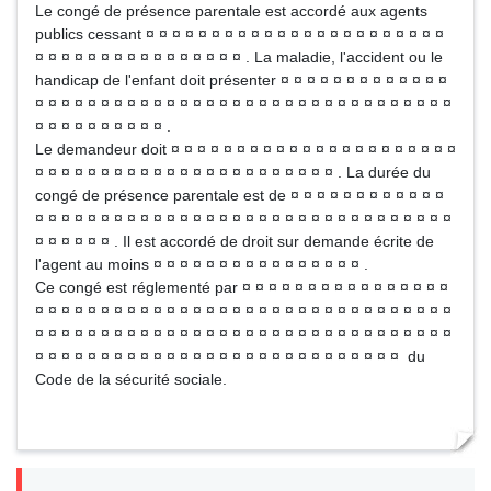
Le congé de présence parentale est accordé aux agents
publics cessant ¤ ¤ ¤ ¤ ¤ ¤ ¤ ¤ ¤ ¤ ¤ ¤ ¤ ¤ ¤ ¤ ¤ ¤ ¤ ¤ ¤ ¤ ¤
¤ ¤ ¤ ¤ ¤ ¤ ¤ ¤ ¤ ¤ ¤ ¤ ¤ ¤ ¤ ¤ . La maladie, l'accident ou le
handicap de l'enfant doit présenter ¤ ¤ ¤ ¤ ¤ ¤ ¤ ¤ ¤ ¤ ¤ ¤ ¤
¤ ¤ ¤ ¤ ¤ ¤ ¤ ¤ ¤ ¤ ¤ ¤ ¤ ¤ ¤ ¤ ¤ ¤ ¤ ¤ ¤ ¤ ¤ ¤ ¤ ¤ ¤ ¤ ¤ ¤ ¤ ¤
¤ ¤ ¤ ¤ ¤ ¤ ¤ ¤ ¤ ¤ .
Le demandeur doit ¤ ¤ ¤ ¤ ¤ ¤ ¤ ¤ ¤ ¤ ¤ ¤ ¤ ¤ ¤ ¤ ¤ ¤ ¤ ¤ ¤ ¤
¤ ¤ ¤ ¤ ¤ ¤ ¤ ¤ ¤ ¤ ¤ ¤ ¤ ¤ ¤ ¤ ¤ ¤ ¤ ¤ ¤ ¤ ¤ . La durée du
congé de présence parentale est de ¤ ¤ ¤ ¤ ¤ ¤ ¤ ¤ ¤ ¤ ¤ ¤
¤ ¤ ¤ ¤ ¤ ¤ ¤ ¤ ¤ ¤ ¤ ¤ ¤ ¤ ¤ ¤ ¤ ¤ ¤ ¤ ¤ ¤ ¤ ¤ ¤ ¤ ¤ ¤ ¤ ¤ ¤ ¤
¤ ¤ ¤ ¤ ¤ ¤ . Il est accordé de droit sur demande écrite de
l'agent au moins ¤ ¤ ¤ ¤ ¤ ¤ ¤ ¤ ¤ ¤ ¤ ¤ ¤ ¤ ¤ ¤ .
Ce congé est réglementé par ¤ ¤ ¤ ¤ ¤ ¤ ¤ ¤ ¤ ¤ ¤ ¤ ¤ ¤ ¤ ¤
¤ ¤ ¤ ¤ ¤ ¤ ¤ ¤ ¤ ¤ ¤ ¤ ¤ ¤ ¤ ¤ ¤ ¤ ¤ ¤ ¤ ¤ ¤ ¤ ¤ ¤ ¤ ¤ ¤ ¤ ¤ ¤
¤ ¤ ¤ ¤ ¤ ¤ ¤ ¤ ¤ ¤ ¤ ¤ ¤ ¤ ¤ ¤ ¤ ¤ ¤ ¤ ¤ ¤ ¤ ¤ ¤ ¤ ¤ ¤ ¤ ¤ ¤ ¤
¤ ¤ ¤ ¤ ¤ ¤ ¤ ¤ ¤ ¤ ¤ ¤ ¤ ¤ ¤ ¤ ¤ ¤ ¤ ¤ ¤ ¤ ¤ ¤ ¤ ¤ ¤ ¤ du
Code de la sécurité sociale.