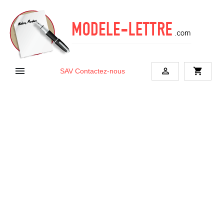


shopping_cart
SAV
Contactez-nous