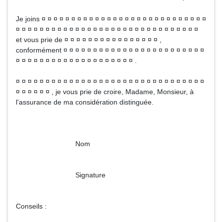
Je joins ¤ ¤ ¤ ¤ ¤ ¤ ¤ ¤ ¤ ¤ ¤ ¤ ¤ ¤ ¤ ¤ ¤ ¤ ¤ ¤ ¤ ¤ ¤ ¤ ¤ ¤ ¤ ¤
¤ ¤ ¤ ¤ ¤ ¤ ¤ ¤ ¤ ¤ ¤ ¤ ¤ ¤ ¤ ¤ ¤ ¤ ¤ ¤ ¤ ¤ ¤ ¤ ¤ ¤ ¤ ¤ ¤ ¤ ¤
et vous prie de ¤ ¤ ¤ ¤ ¤ ¤ ¤ ¤ ¤ ¤ ¤ ¤ ¤ ¤ ¤ ¤ ,
conformément ¤ ¤ ¤ ¤ ¤ ¤ ¤ ¤ ¤ ¤ ¤ ¤ ¤ ¤ ¤ ¤ ¤ ¤ ¤ ¤ ¤ ¤ ¤ ¤
¤ ¤ ¤ ¤ ¤ ¤ ¤ ¤ ¤ ¤ ¤ ¤ ¤ ¤ ¤ ¤ ¤ ¤ ¤ ¤ .
¤ ¤ ¤ ¤ ¤ ¤ ¤ ¤ ¤ ¤ ¤ ¤ ¤ ¤ ¤ ¤ ¤ ¤ ¤ ¤ ¤ ¤ ¤ ¤ ¤ ¤ ¤ ¤ ¤ ¤ ¤ ¤
¤ ¤ ¤ ¤ ¤ ¤ , je vous prie de croire, Madame, Monsieur, à
l'assurance de ma considération distinguée.
Nom
Signature
Conseils :