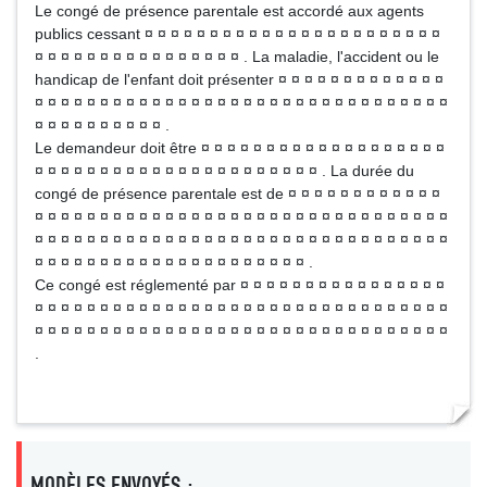
Le congé de présence parentale est accordé aux agents
publics cessant ¤ ¤ ¤ ¤ ¤ ¤ ¤ ¤ ¤ ¤ ¤ ¤ ¤ ¤ ¤ ¤ ¤ ¤ ¤ ¤ ¤ ¤ ¤
¤ ¤ ¤ ¤ ¤ ¤ ¤ ¤ ¤ ¤ ¤ ¤ ¤ ¤ ¤ ¤ . La maladie, l'accident ou le
handicap de l'enfant doit présenter ¤ ¤ ¤ ¤ ¤ ¤ ¤ ¤ ¤ ¤ ¤ ¤ ¤
¤ ¤ ¤ ¤ ¤ ¤ ¤ ¤ ¤ ¤ ¤ ¤ ¤ ¤ ¤ ¤ ¤ ¤ ¤ ¤ ¤ ¤ ¤ ¤ ¤ ¤ ¤ ¤ ¤ ¤ ¤ ¤
¤ ¤ ¤ ¤ ¤ ¤ ¤ ¤ ¤ ¤ .
Le demandeur doit être ¤ ¤ ¤ ¤ ¤ ¤ ¤ ¤ ¤ ¤ ¤ ¤ ¤ ¤ ¤ ¤ ¤ ¤ ¤
¤ ¤ ¤ ¤ ¤ ¤ ¤ ¤ ¤ ¤ ¤ ¤ ¤ ¤ ¤ ¤ ¤ ¤ ¤ ¤ ¤ ¤ . La durée du
congé de présence parentale est de ¤ ¤ ¤ ¤ ¤ ¤ ¤ ¤ ¤ ¤ ¤ ¤
¤ ¤ ¤ ¤ ¤ ¤ ¤ ¤ ¤ ¤ ¤ ¤ ¤ ¤ ¤ ¤ ¤ ¤ ¤ ¤ ¤ ¤ ¤ ¤ ¤ ¤ ¤ ¤ ¤ ¤ ¤ ¤
¤ ¤ ¤ ¤ ¤ ¤ ¤ ¤ ¤ ¤ ¤ ¤ ¤ ¤ ¤ ¤ ¤ ¤ ¤ ¤ ¤ ¤ ¤ ¤ ¤ ¤ ¤ ¤ ¤ ¤ ¤ ¤
¤ ¤ ¤ ¤ ¤ ¤ ¤ ¤ ¤ ¤ ¤ ¤ ¤ ¤ ¤ ¤ ¤ ¤ ¤ ¤ ¤ .
Ce congé est réglementé par ¤ ¤ ¤ ¤ ¤ ¤ ¤ ¤ ¤ ¤ ¤ ¤ ¤ ¤ ¤ ¤
¤ ¤ ¤ ¤ ¤ ¤ ¤ ¤ ¤ ¤ ¤ ¤ ¤ ¤ ¤ ¤ ¤ ¤ ¤ ¤ ¤ ¤ ¤ ¤ ¤ ¤ ¤ ¤ ¤ ¤ ¤ ¤
¤ ¤ ¤ ¤ ¤ ¤ ¤ ¤ ¤ ¤ ¤ ¤ ¤ ¤ ¤ ¤ ¤ ¤ ¤ ¤ ¤ ¤ ¤ ¤ ¤ ¤ ¤ ¤ ¤ ¤ ¤ ¤
.
MODÈLES ENVOYÉS :