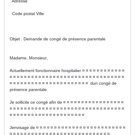
Adresse
Code postal Ville
Objet : Demande de congé de présence parentale
Madame, Monsieur,
Actuellement fonctionnaire hospitalier ¤ ¤ ¤ ¤ ¤ ¤ ¤ ¤ ¤ ¤ ¤ ¤
¤ ¤ ¤ ¤ ¤ ¤ ¤ ¤ ¤ ¤ ¤ ¤ ¤ ¤ ¤ ¤ ¤ ¤ ¤ ¤ ¤ ¤ ¤ ¤ ¤ ¤ ¤ ¤ ¤ ¤ ¤ ¤
¤ ¤ ¤ ¤ ¤ ¤ ¤ ¤ ¤ ¤ ¤ ¤ ¤ ¤ ¤ ¤ ¤ ¤ ¤ ¤ ¤ ¤ dun congé de
présence parentale.
Je sollicite ce congé afin de ¤ ¤ ¤ ¤ ¤ ¤ ¤ ¤ ¤ ¤ ¤ ¤ ¤ ¤ ¤ ¤ ¤
¤ ¤ ¤ ¤ ¤ ¤ ¤ ¤ ¤ ¤ ¤ ¤ ¤ ¤ ¤ ¤ ¤ ¤ ¤ ¤ ¤ ¤ ¤ ¤ ¤ ¤ ¤ ¤ ¤ ¤ ¤ ¤
¤ ¤ ¤ ¤ ¤ ¤ ¤ ¤ ¤ ¤ ¤ ¤ ¤ ¤ ¤ ¤ ¤ ¤ ¤ ¤ ¤ .
Jenvisage de ¤ ¤ ¤ ¤ ¤ ¤ ¤ ¤ ¤ ¤ ¤ ¤ ¤ ¤ ¤ ¤ ¤ ¤ ¤ ¤ ¤ ¤ ¤ ¤ ¤
¤ ¤ ¤ ¤ ¤ ¤ ¤ ¤ ¤ ¤ ¤ ¤ ¤ ¤ ¤ ¤ ¤ ¤ ¤ ¤ ¤ ¤ ¤ ¤ ¤ ¤ ¤ ¤ .