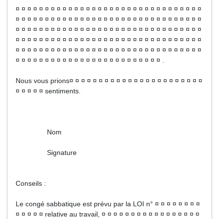
¤ ¤ ¤ ¤ ¤ ¤ ¤ ¤ ¤ ¤ ¤ ¤ ¤ ¤ ¤ ¤ ¤ ¤ ¤ ¤ ¤ ¤ ¤ ¤ ¤ ¤ ¤ ¤ ¤ ¤ ¤ ¤
¤ ¤ ¤ ¤ ¤ ¤ ¤ ¤ ¤ ¤ ¤ ¤ ¤ ¤ ¤ ¤ ¤ ¤ ¤ ¤ ¤ ¤ ¤ ¤ ¤ ¤ ¤ ¤ ¤ ¤ ¤ ¤
¤ ¤ ¤ ¤ ¤ ¤ ¤ ¤ ¤ ¤ ¤ ¤ ¤ ¤ ¤ ¤ ¤ ¤ ¤ ¤ ¤ ¤ ¤ ¤ ¤ ¤ ¤ ¤ ¤ ¤ ¤ ¤
¤ ¤ ¤ ¤ ¤ ¤ ¤ ¤ ¤ ¤ ¤ ¤ ¤ ¤ ¤ ¤ ¤ ¤ ¤ ¤ ¤ ¤ ¤ ¤ ¤ ¤ ¤ ¤ ¤ ¤ ¤ ¤
¤ ¤ ¤ ¤ ¤ ¤ ¤ ¤ ¤ ¤ ¤ ¤ ¤ ¤ ¤ ¤ ¤ ¤ ¤ ¤ ¤ ¤ ¤ ¤ ¤ ¤ ¤ ¤ ¤ ¤ ¤ ¤
¤ ¤ ¤ ¤ ¤ ¤ ¤ ¤ ¤ ¤ ¤ ¤ ¤ ¤ ¤ ¤ ¤ ¤ ¤ ¤ ¤ ¤ ¤ ¤ ¤ .
Nous vous prions¤ ¤ ¤ ¤ ¤ ¤ ¤ ¤ ¤ ¤ ¤ ¤ ¤ ¤ ¤ ¤ ¤ ¤ ¤ ¤ ¤ ¤ ¤
¤ ¤ ¤ ¤ ¤ sentiments.
Nom
Signature
Conseils :
Le congé sabbatique est prévu par la LOI n° ¤ ¤ ¤ ¤ ¤ ¤ ¤ ¤
¤ ¤ ¤ ¤ ¤ relative au travail, ¤ ¤ ¤ ¤ ¤ ¤ ¤ ¤ ¤ ¤ ¤ ¤ ¤ ¤ ¤ ¤ ¤