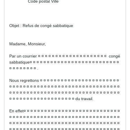
Code postal Ville
Objet : Refus de congé sabbatique
Madame, Monsieur,
Par un courrier ¤ ¤ ¤ ¤ ¤ ¤ ¤ ¤ ¤ ¤ ¤ ¤ ¤ ¤ ¤ ¤ ¤ ¤ ¤ ¤ congé
sabbatique¤ ¤ ¤ ¤ ¤ ¤ ¤ ¤ ¤ ¤ ¤ ¤ ¤ ¤ ¤ ¤ ¤ ¤ ¤ ¤ ¤ ¤ ¤ ¤ ¤ ¤
¤ ¤ ¤ ¤ ¤ ¤ ¤ ¤ .
Nous regrettons ¤ ¤ ¤ ¤ ¤ ¤ ¤ ¤ ¤ ¤ ¤ ¤ ¤ ¤ ¤ ¤ ¤ ¤ ¤ ¤ ¤ ¤ ¤
¤ ¤ ¤ ¤ ¤ ¤ ¤ ¤ ¤ ¤ ¤ ¤ ¤ ¤ ¤ ¤ ¤ ¤ ¤ ¤ ¤ ¤ ¤ ¤ ¤ ¤ ¤ ¤ ¤ ¤ ¤ ¤
¤ ¤ ¤ ¤ ¤ ¤ ¤ ¤ ¤ ¤ ¤ ¤ ¤ ¤ ¤ ¤ ¤ ¤ ¤ ¤ ¤ ¤ ¤ ¤ ¤ ¤ ¤ ¤ ¤ ¤ ¤ ¤
¤ ¤ ¤ ¤ ¤ ¤ ¤ ¤ ¤ ¤ ¤ ¤ ¤ ¤ ¤ ¤ ¤ ¤ ¤ du travail.
En effet¤ ¤ ¤ ¤ ¤ ¤ ¤ ¤ ¤ ¤ ¤ ¤ ¤ ¤ ¤ ¤ ¤ ¤ ¤ ¤ ¤ ¤ ¤ ¤ ¤ ¤ ¤ ¤
¤ ¤ ¤ ¤ ¤ ¤ ¤ ¤ ¤ ¤ ¤ ¤ ¤ ¤ ¤ ¤ ¤ ¤ ¤ ¤ ¤ ¤ ¤ ¤ ¤ ¤ ¤ ¤ ¤ ¤ ¤ ¤
¤ ¤ ¤ ¤ ¤ ¤ ¤ ¤ ¤ ¤ ¤ ¤ ¤ ¤ ¤ ¤ ¤ ¤ ¤ ¤ ¤ ¤ ¤ ¤ ¤ ¤ ¤ ¤ ¤ ¤ ¤ ¤
¤ ¤ ¤ ¤ ¤ ¤ ¤ ¤ ¤ ¤ ¤ ¤ ¤ ¤ ¤ ¤ ¤ ¤ ¤ ¤ ¤ ¤ ¤ ¤ ¤ ¤ ¤ ¤ ¤ ¤ ¤ ¤