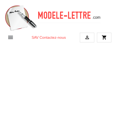


shopping_cart
SAV
Contactez-nous