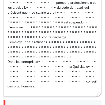
¤ ¤ ¤ ¤ ¤ ¤ ¤ ¤ ¤ ¤ ¤ ¤ ¤ ¤ ¤ ¤ ¤ parcours professionnels et
les articles L¤ ¤ ¤ ¤ ¤ ¤ ¤ ¤ ¤ ¤ ¤ du code du travail qui
précisent que « Le salarié a droit ¤ ¤ ¤ ¤ ¤ ¤ ¤ ¤ ¤ ¤ ¤ ¤ ¤ ¤
¤ ¤ ¤ ¤ ¤ ¤ ¤ ¤ ¤ ¤ ¤ ¤ ¤ ¤ ¤ ¤ ¤ ¤ ¤ ¤ ¤ ¤ ¤ ¤ ¤ ¤ ¤ ¤ ¤ ¤ ¤ ¤
¤ ¤ ¤ ¤ ¤ ¤ ¤ ¤ ¤ ¤ ¤ ¤ ¤ ¤ ¤ ¤ ¤ ¤ ¤ ¤ est suspendu. »
L'employeur doit ¤ ¤ ¤ ¤ ¤ ¤ ¤ ¤ ¤ ¤ ¤ ¤ ¤ ¤ ¤ ¤ ¤ ¤ ¤ ¤ ¤ ¤ ¤
¤ ¤ ¤ ¤ ¤ ¤ ¤ ¤ ¤ ¤ ¤ ¤ ¤ ¤ ¤ ¤ ¤ ¤ ¤ ¤ ¤ ¤ ¤ ¤ ¤ ¤ ¤ ¤ ¤ ¤ ¤ ¤
¤ ¤ ¤ ¤ ¤ ¤ ¤ ¤ ¤ ¤ ¤ ¤ contre décharge.
L'employeur peut refuser ¤ ¤ ¤ ¤ ¤ ¤ ¤ ¤ ¤ ¤ ¤ ¤ ¤ ¤ ¤ ¤ ¤ ¤
¤ ¤ ¤ ¤ ¤ ¤ ¤ ¤ ¤ ¤ ¤ ¤ ¤ ¤ ¤ ¤ ¤ ¤ ¤ ¤ ¤ ¤ ¤ ¤ ¤ ¤ ¤ ¤ ¤ ¤ ¤ ¤
¤ ¤ ¤ ¤ ¤ ¤ ¤ ¤ ¤ ¤ ¤ ¤ ¤ ¤ ¤ ¤ ¤ ¤ ¤ ¤ ¤ ¤ ¤ ¤ ¤ ¤ ¤ ¤ ¤ ¤ ¤ ¤
¤ ¤ ¤ ¤ ¤ ¤ ¤ ¤ ¤ ¤ ¤ ¤ ¤ ¤ ¤ ¤ ¤ ¤ ¤ ¤ ¤ ¤ ¤ .
Dans les entreprises¤ ¤ ¤ ¤ ¤ ¤ ¤ ¤ ¤ ¤ ¤ ¤ ¤ ¤ ¤ ¤ ¤ ¤ ¤ ¤ ¤
¤ ¤ ¤ ¤ ¤ ¤ ¤ ¤ ¤ ¤ ¤ ¤ ¤ ¤ ¤ ¤ ¤ ¤ ¤ ¤ ¤ ¤ préjudiciable¤ ¤ ¤
¤ ¤ ¤ ¤ ¤ ¤ ¤ ¤ ¤ ¤ ¤ ¤ ¤ ¤ ¤ ¤ ¤ ¤ ¤ ¤ ¤ ¤ ¤ ¤ ¤ ¤ ¤ ¤ ¤ ¤ ¤ ¤
¤ ¤ ¤ ¤ ¤ ¤ ¤ ¤ ¤ ¤ ¤ ¤ ¤ ¤ ¤ ¤ ¤ ¤ ¤ ¤ ¤ ¤ ¤ ¤ ¤ ¤ ¤ ¤ ¤ ¤ ¤ ¤
¤ ¤ ¤ ¤ ¤ ¤ ¤ ¤ ¤ ¤ ¤ ¤ ¤ ¤ ¤ ¤ ¤ ¤ ¤ ¤ ¤ ¤ ¤ ¤ ¤ ¤ ¤ ¤ conseil
des prud'hommes.