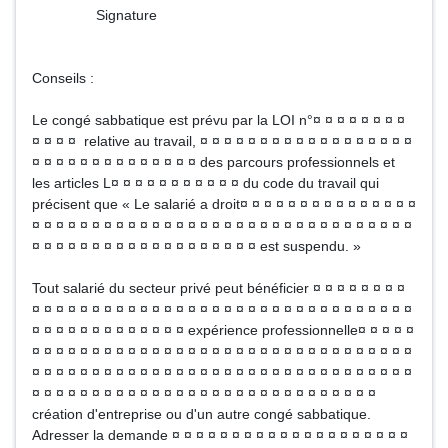
Signature
Conseils :
Le congé sabbatique est prévu par la LOI n°¤ ¤ ¤ ¤ ¤ ¤ ¤ ¤
¤ ¤ ¤ ¤ relative au travail, ¤ ¤ ¤ ¤ ¤ ¤ ¤ ¤ ¤ ¤ ¤ ¤ ¤ ¤ ¤ ¤ ¤ ¤
¤ ¤ ¤ ¤ ¤ ¤ ¤ ¤ ¤ ¤ ¤ ¤ ¤ ¤ des parcours professionnels et
les articles L¤ ¤ ¤ ¤ ¤ ¤ ¤ ¤ ¤ ¤ ¤ du code du travail qui
précisent que « Le salarié a droit¤ ¤ ¤ ¤ ¤ ¤ ¤ ¤ ¤ ¤ ¤ ¤ ¤ ¤ ¤
¤ ¤ ¤ ¤ ¤ ¤ ¤ ¤ ¤ ¤ ¤ ¤ ¤ ¤ ¤ ¤ ¤ ¤ ¤ ¤ ¤ ¤ ¤ ¤ ¤ ¤ ¤ ¤ ¤ ¤ ¤ ¤
¤ ¤ ¤ ¤ ¤ ¤ ¤ ¤ ¤ ¤ ¤ ¤ ¤ ¤ ¤ ¤ ¤ ¤ ¤ est suspendu. »
Tout salarié du secteur privé peut bénéficier ¤ ¤ ¤ ¤ ¤ ¤ ¤ ¤
¤ ¤ ¤ ¤ ¤ ¤ ¤ ¤ ¤ ¤ ¤ ¤ ¤ ¤ ¤ ¤ ¤ ¤ ¤ ¤ ¤ ¤ ¤ ¤ ¤ ¤ ¤ ¤ ¤ ¤ ¤ ¤
¤ ¤ ¤ ¤ ¤ ¤ ¤ ¤ ¤ ¤ ¤ ¤ ¤ expérience professionnelle¤ ¤ ¤ ¤ ¤
¤ ¤ ¤ ¤ ¤ ¤ ¤ ¤ ¤ ¤ ¤ ¤ ¤ ¤ ¤ ¤ ¤ ¤ ¤ ¤ ¤ ¤ ¤ ¤ ¤ ¤ ¤ ¤ ¤ ¤ ¤ ¤
¤ ¤ ¤ ¤ ¤ ¤ ¤ ¤ ¤ ¤ ¤ ¤ ¤ ¤ ¤ ¤ ¤ ¤ ¤ ¤ ¤ ¤ ¤ ¤ ¤ ¤ ¤ ¤ ¤ ¤ ¤ ¤
¤ ¤ ¤ ¤ ¤ ¤ ¤ ¤ ¤ ¤ ¤ ¤ ¤ ¤ ¤ ¤ ¤ ¤ ¤ ¤ ¤ ¤ ¤ ¤ ¤ ¤ ¤ ¤ ¤
création d'entreprise ou d'un autre congé sabbatique.
Adresser la demande ¤ ¤ ¤ ¤ ¤ ¤ ¤ ¤ ¤ ¤ ¤ ¤ ¤ ¤ ¤ ¤ ¤ ¤ ¤ ¤