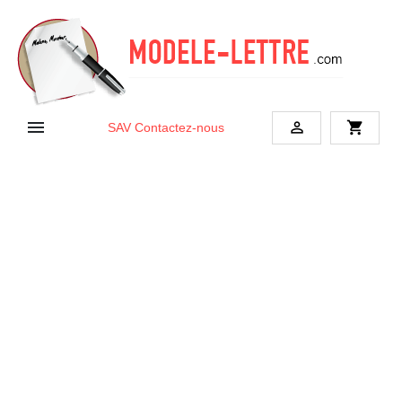


shopping_cart
SAV
Contactez-nous