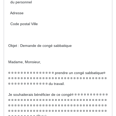
du personnel
Adresse
Code postal Ville
Objet : Demande de congé sabbatique
Madame, Monsieur,
¤ ¤ ¤ ¤ ¤ ¤ ¤ ¤ ¤ ¤ ¤ ¤ ¤ ¤ ¤ prendre un congé sabbatique¤
¤ ¤ ¤ ¤ ¤ ¤ ¤ ¤ ¤ ¤ ¤ ¤ ¤ ¤ ¤ ¤ ¤ ¤ ¤ ¤ ¤ ¤ ¤ ¤ ¤ ¤ ¤ ¤ ¤ ¤ ¤ ¤
¤ ¤ ¤ ¤ ¤ ¤ ¤ ¤ ¤ ¤ ¤ ¤ ¤ du travail.
Je souhaiterais bénéficier de ce congé¤ ¤ ¤ ¤ ¤ ¤ ¤ ¤ ¤ ¤ ¤ ¤
¤ ¤ ¤ ¤ ¤ ¤ ¤ ¤ ¤ ¤ ¤ ¤ ¤ ¤ ¤ ¤ ¤ ¤ ¤ ¤ ¤ ¤ ¤ ¤ ¤ ¤ ¤ ¤ ¤ ¤ ¤ ¤
¤ ¤ ¤ ¤ ¤ ¤ ¤ ¤ ¤ ¤ ¤ ¤ ¤ ¤ ¤ ¤ ¤ ¤ ¤ ¤ ¤ ¤ ¤ ¤ ¤ ¤ ¤ ¤ ¤ ¤ ¤ ¤
¤ ¤ ¤ ¤ ¤ ¤ ¤ ¤ ¤ ¤ ¤ ¤ ¤ ¤ ¤ ¤ ¤ ¤ ¤ ¤ ¤ ¤ ¤ ¤ ¤ ¤ ¤ ¤ ¤ ¤ ¤ ¤