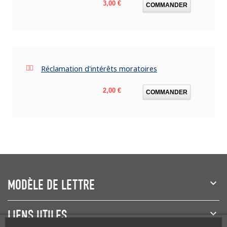
Prix
3,00 €
COMMANDER
Réclamation d'intérêts moratoires
Prix
2,00 €
COMMANDER
MODÈLE DE LETTRE
LIENS UTILES