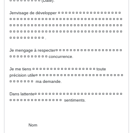
¤ ¤ ¤ ¤ ¤ ¤ ¤ ¤ ¤ (Date).
Jenvisage de développer ¤ ¤ ¤ ¤ ¤ ¤ ¤ ¤ ¤ ¤ ¤ ¤ ¤ ¤ ¤ ¤ ¤ ¤
¤ ¤ ¤ ¤ ¤ ¤ ¤ ¤ ¤ ¤ ¤ ¤ ¤ ¤ ¤ ¤ ¤ ¤ ¤ ¤ ¤ ¤ ¤ ¤ ¤ ¤ ¤ ¤ ¤ ¤ ¤ ¤
¤ ¤ ¤ ¤ ¤ ¤ ¤ ¤ ¤ ¤ ¤ ¤ ¤ ¤ ¤ ¤ ¤ ¤ ¤ ¤ ¤ ¤ ¤ ¤ ¤ ¤ ¤ ¤ ¤ ¤ ¤ ¤
¤ ¤ ¤ ¤ ¤ ¤ ¤ ¤ ¤ ¤ ¤ ¤ ¤ ¤ ¤ ¤ ¤ ¤ ¤ ¤ ¤ ¤ ¤ ¤ ¤ ¤ ¤ ¤ ¤ ¤ ¤ ¤
¤ ¤ ¤ ¤ ¤ ¤ ¤ ¤ ¤ ¤ .
Je mengage à respecter¤ ¤ ¤ ¤ ¤ ¤ ¤ ¤ ¤ ¤ ¤ ¤ ¤ ¤ ¤ ¤ ¤ ¤ ¤
¤ ¤ ¤ ¤ ¤ ¤ ¤ ¤ ¤ ¤ ¤ concurrence.
Je me tiens ¤ ¤ ¤ ¤ ¤ ¤ ¤ ¤ ¤ ¤ ¤ ¤ ¤ ¤ ¤ ¤ ¤ ¤ toute
précision utile¤ ¤ ¤ ¤ ¤ ¤ ¤ ¤ ¤ ¤ ¤ ¤ ¤ ¤ ¤ ¤ ¤ ¤ ¤ ¤ ¤ ¤ ¤ ¤ ¤
¤ ¤ ¤ ¤ ¤ ¤ ¤ ma demande.
Dans lattente¤ ¤ ¤ ¤ ¤ ¤ ¤ ¤ ¤ ¤ ¤ ¤ ¤ ¤ ¤ ¤ ¤ ¤ ¤ ¤ ¤ ¤ ¤ ¤ ¤
¤ ¤ ¤ ¤ ¤ ¤ ¤ ¤ ¤ ¤ ¤ ¤ ¤ ¤ ¤ sentiments.
Nom