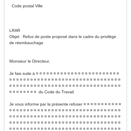
Code postal Ville
LRAR
Objet : Refus de poste proposé dans le cadre du privilège
de réembauchage
Monsieur le Directeur,
Je fais suite à ¤ ¤ ¤ ¤ ¤ ¤ ¤ ¤ ¤ ¤ ¤ ¤ ¤ ¤ ¤ ¤ ¤ ¤ ¤ ¤ ¤ ¤ ¤ ¤
¤ ¤ ¤ ¤ ¤ ¤ ¤ ¤ ¤ ¤ ¤ ¤ ¤ ¤ ¤ ¤ ¤ ¤ ¤ ¤ ¤ ¤ ¤ ¤ ¤ ¤ ¤ ¤ ¤ ¤ ¤ ¤
¤ ¤ ¤ ¤ ¤ ¤ ¤ ¤ ¤ ¤ ¤ ¤ ¤ ¤ ¤ ¤ ¤ ¤ ¤ ¤ ¤ ¤ ¤ ¤ ¤ ¤ ¤ ¤ ¤ ¤ ¤ ¤
¤ ¤ ¤ ¤ ¤ ¤ ¤ ¤ du Code du Travail.
Je vous informe par la présente refuser ¤ ¤ ¤ ¤ ¤ ¤ ¤ ¤ ¤ ¤ ¤
¤ ¤ ¤ ¤ ¤ ¤ ¤ ¤ ¤ ¤ ¤ ¤ ¤ ¤ ¤ ¤ ¤ ¤ ¤ ¤ ¤ ¤ ¤ ¤ ¤ ¤ ¤ ¤ ¤ ¤ ¤ ¤
¤ ¤ ¤ ¤ ¤ ¤ ¤ ¤ ¤ ¤ ¤ ¤ ¤ ¤ ¤ ¤ ¤ ¤ ¤ ¤ ¤ ¤ ¤ ¤ ¤ ¤ ¤ ¤ ¤ ¤ ¤ ¤
¤ ¤ ¤ ¤ ¤ ¤ ¤ ¤ ¤ ¤ ¤ ¤ ¤ ¤ ¤ ¤ ¤ ¤ ¤ ¤ ¤ ¤ ¤ ¤ ¤ ¤ ¤ ¤ ¤ ¤ ¤ ¤
¤ ¤ ¤ ¤ ¤ ¤ ¤ ¤ ¤ ¤ ¤ ¤ ¤ ¤ ¤ ¤ ¤ ¤ ¤ ¤ ¤ ¤ ¤ ¤ ¤ ¤ ¤ ¤ ¤ ¤ ¤ ¤