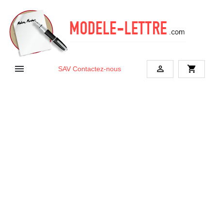


shopping_cart
SAV
Contactez-nous