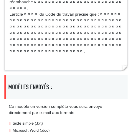
réembauche ¤ ¤ ¤ ¤ ¤ ¤ ¤ ¤ ¤ ¤ ¤ ¤ ¤ ¤ ¤ ¤ ¤ ¤ ¤ ¤ ¤ ¤ ¤ ¤ ¤
¤ ¤ ¤ ¤ ¤ .
Larticle ¤ ¤ ¤ ¤ du Code du travail précise que : ¤ ¤ ¤ ¤ ¤ ¤
¤ ¤ ¤ ¤ ¤ ¤ ¤ ¤ ¤ ¤ ¤ ¤ ¤ ¤ ¤ ¤ ¤ ¤ ¤ ¤ ¤ ¤ ¤ ¤ ¤ ¤ ¤ ¤ ¤ ¤ ¤ ¤
¤ ¤ ¤ ¤ ¤ ¤ ¤ ¤ ¤ ¤ ¤ ¤ ¤ ¤ ¤ ¤ ¤ ¤ ¤ ¤ ¤ ¤ ¤ ¤ ¤ ¤ ¤ ¤ ¤ ¤ ¤ ¤
¤ ¤ ¤ ¤ ¤ ¤ ¤ ¤ ¤ ¤ ¤ ¤ ¤ ¤ ¤ ¤ ¤ ¤ ¤ ¤ ¤ ¤ ¤ ¤ ¤ ¤ ¤ ¤ ¤ ¤ ¤ ¤
¤ ¤ ¤ ¤ ¤ ¤ ¤ ¤ ¤ ¤ ¤ ¤ ¤ ¤ ¤ ¤ ¤ ¤ ¤ ¤ ¤ ¤ ¤ ¤ ¤ ¤ ¤ ¤ ¤ ¤ ¤ ¤
¤ ¤ ¤ ¤ ¤ ¤ ¤ ¤ ¤ ¤ ¤ ¤ ¤ ¤ ¤ ¤ ¤ ¤ ¤ ¤ ¤ ¤ ¤ ¤ ¤ ¤ ¤ ¤ ¤ ¤ ¤ ¤
¤ ¤ ¤ ¤ ¤ ¤ ¤ ¤ ¤ ¤ ¤ ¤ ¤ ¤ ¤ ¤ ¤ ¤ ¤ ¤ ¤ .
MODÈLES ENVOYÉS :
Ce modèle en version complète vous sera envoyé
directement par e-mail aux formats :
texte simple (.txt)
Microsoft Word (.doc)