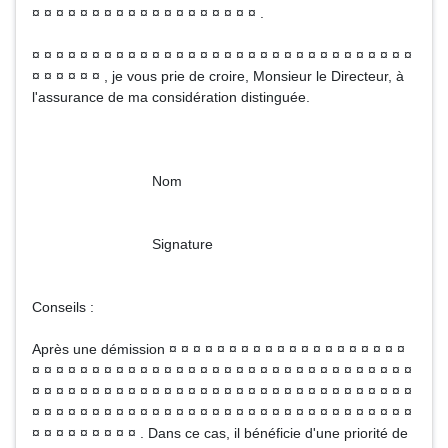
¤ ¤ ¤ ¤ ¤ ¤ ¤ ¤ ¤ ¤ ¤ ¤ ¤ ¤ ¤ ¤ ¤ ¤ ¤ .
¤ ¤ ¤ ¤ ¤ ¤ ¤ ¤ ¤ ¤ ¤ ¤ ¤ ¤ ¤ ¤ ¤ ¤ ¤ ¤ ¤ ¤ ¤ ¤ ¤ ¤ ¤ ¤ ¤ ¤ ¤ ¤
¤ ¤ ¤ ¤ ¤ ¤ , je vous prie de croire, Monsieur le Directeur, à
l'assurance de ma considération distinguée.
Nom
Signature
Conseils :
Après une démission ¤ ¤ ¤ ¤ ¤ ¤ ¤ ¤ ¤ ¤ ¤ ¤ ¤ ¤ ¤ ¤ ¤ ¤ ¤ ¤
¤ ¤ ¤ ¤ ¤ ¤ ¤ ¤ ¤ ¤ ¤ ¤ ¤ ¤ ¤ ¤ ¤ ¤ ¤ ¤ ¤ ¤ ¤ ¤ ¤ ¤ ¤ ¤ ¤ ¤ ¤ ¤
¤ ¤ ¤ ¤ ¤ ¤ ¤ ¤ ¤ ¤ ¤ ¤ ¤ ¤ ¤ ¤ ¤ ¤ ¤ ¤ ¤ ¤ ¤ ¤ ¤ ¤ ¤ ¤ ¤ ¤ ¤ ¤
¤ ¤ ¤ ¤ ¤ ¤ ¤ ¤ ¤ ¤ ¤ ¤ ¤ ¤ ¤ ¤ ¤ ¤ ¤ ¤ ¤ ¤ ¤ ¤ ¤ ¤ ¤ ¤ ¤ ¤ ¤ ¤
¤ ¤ ¤ ¤ ¤ ¤ ¤ ¤ ¤ . Dans ce cas, il bénéficie d'une priorité de