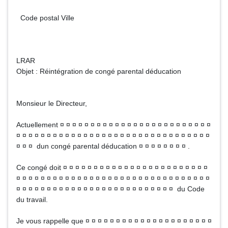
Code postal Ville
LRAR
Objet : Réintégration de congé parental déducation
Monsieur le Directeur,
Actuellement ¤ ¤ ¤ ¤ ¤ ¤ ¤ ¤ ¤ ¤ ¤ ¤ ¤ ¤ ¤ ¤ ¤ ¤ ¤ ¤ ¤ ¤ ¤ ¤ ¤
¤ ¤ ¤ ¤ ¤ ¤ ¤ ¤ ¤ ¤ ¤ ¤ ¤ ¤ ¤ ¤ ¤ ¤ ¤ ¤ ¤ ¤ ¤ ¤ ¤ ¤ ¤ ¤ ¤ ¤ ¤ ¤
¤ ¤ ¤ dun congé parental déducation ¤ ¤ ¤ ¤ ¤ ¤ ¤ ¤ .
Ce congé doit ¤ ¤ ¤ ¤ ¤ ¤ ¤ ¤ ¤ ¤ ¤ ¤ ¤ ¤ ¤ ¤ ¤ ¤ ¤ ¤ ¤ ¤ ¤ ¤
¤ ¤ ¤ ¤ ¤ ¤ ¤ ¤ ¤ ¤ ¤ ¤ ¤ ¤ ¤ ¤ ¤ ¤ ¤ ¤ ¤ ¤ ¤ ¤ ¤ ¤ ¤ ¤ ¤ ¤ ¤ ¤
¤ ¤ ¤ ¤ ¤ ¤ ¤ ¤ ¤ ¤ ¤ ¤ ¤ ¤ ¤ ¤ ¤ ¤ ¤ ¤ ¤ ¤ ¤ ¤ ¤ ¤ du Code
du travail.
Je vous rappelle que ¤ ¤ ¤ ¤ ¤ ¤ ¤ ¤ ¤ ¤ ¤ ¤ ¤ ¤ ¤ ¤ ¤ ¤ ¤ ¤ ¤