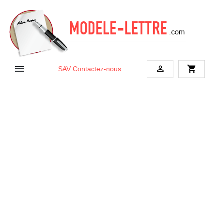


shopping_cart
SAV
Contactez-nous