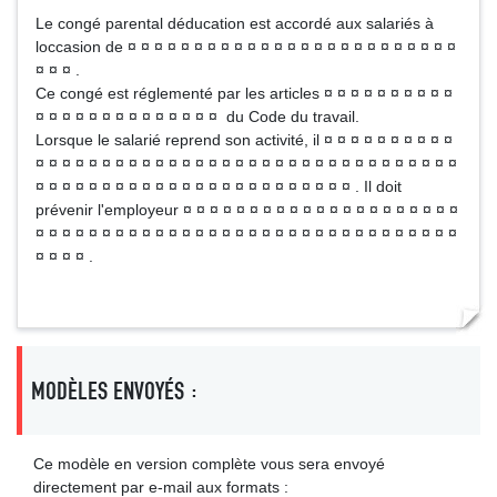
Le congé parental déducation est accordé aux salariés à
loccasion de ¤ ¤ ¤ ¤ ¤ ¤ ¤ ¤ ¤ ¤ ¤ ¤ ¤ ¤ ¤ ¤ ¤ ¤ ¤ ¤ ¤ ¤ ¤ ¤ ¤
¤ ¤ ¤ .
Ce congé est réglementé par les articles ¤ ¤ ¤ ¤ ¤ ¤ ¤ ¤ ¤ ¤
¤ ¤ ¤ ¤ ¤ ¤ ¤ ¤ ¤ ¤ ¤ ¤ ¤ ¤ du Code du travail.
Lorsque le salarié reprend son activité, il ¤ ¤ ¤ ¤ ¤ ¤ ¤ ¤ ¤ ¤
¤ ¤ ¤ ¤ ¤ ¤ ¤ ¤ ¤ ¤ ¤ ¤ ¤ ¤ ¤ ¤ ¤ ¤ ¤ ¤ ¤ ¤ ¤ ¤ ¤ ¤ ¤ ¤ ¤ ¤ ¤ ¤
¤ ¤ ¤ ¤ ¤ ¤ ¤ ¤ ¤ ¤ ¤ ¤ ¤ ¤ ¤ ¤ ¤ ¤ ¤ ¤ ¤ ¤ ¤ ¤ . Il doit
prévenir l'employeur ¤ ¤ ¤ ¤ ¤ ¤ ¤ ¤ ¤ ¤ ¤ ¤ ¤ ¤ ¤ ¤ ¤ ¤ ¤ ¤ ¤
¤ ¤ ¤ ¤ ¤ ¤ ¤ ¤ ¤ ¤ ¤ ¤ ¤ ¤ ¤ ¤ ¤ ¤ ¤ ¤ ¤ ¤ ¤ ¤ ¤ ¤ ¤ ¤ ¤ ¤ ¤ ¤
¤ ¤ ¤ ¤ .
MODÈLES ENVOYÉS :
Ce modèle en version complète vous sera envoyé
directement par e-mail aux formats :