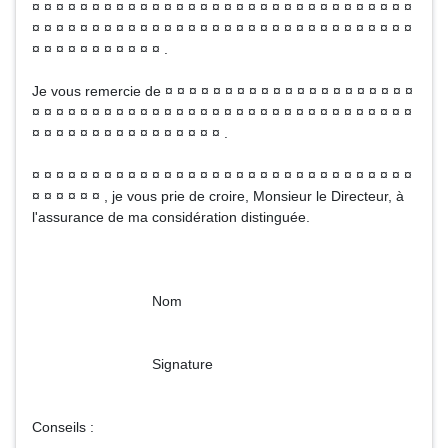
¤ ¤ ¤ ¤ ¤ ¤ ¤ ¤ ¤ ¤ ¤ ¤ ¤ ¤ ¤ ¤ ¤ ¤ ¤ ¤ ¤ ¤ ¤ ¤ ¤ ¤ ¤ ¤ ¤ ¤ ¤ ¤
¤ ¤ ¤ ¤ ¤ ¤ ¤ ¤ ¤ ¤ ¤ ¤ ¤ ¤ ¤ ¤ ¤ ¤ ¤ ¤ ¤ ¤ ¤ ¤ ¤ ¤ ¤ ¤ ¤ ¤ ¤ ¤
¤ ¤ ¤ ¤ ¤ ¤ ¤ ¤ ¤ ¤ ¤ .
Je vous remercie de ¤ ¤ ¤ ¤ ¤ ¤ ¤ ¤ ¤ ¤ ¤ ¤ ¤ ¤ ¤ ¤ ¤ ¤ ¤ ¤ ¤
¤ ¤ ¤ ¤ ¤ ¤ ¤ ¤ ¤ ¤ ¤ ¤ ¤ ¤ ¤ ¤ ¤ ¤ ¤ ¤ ¤ ¤ ¤ ¤ ¤ ¤ ¤ ¤ ¤ ¤ ¤ ¤
¤ ¤ ¤ ¤ ¤ ¤ ¤ ¤ ¤ ¤ ¤ ¤ ¤ ¤ ¤ ¤ .
¤ ¤ ¤ ¤ ¤ ¤ ¤ ¤ ¤ ¤ ¤ ¤ ¤ ¤ ¤ ¤ ¤ ¤ ¤ ¤ ¤ ¤ ¤ ¤ ¤ ¤ ¤ ¤ ¤ ¤ ¤ ¤
¤ ¤ ¤ ¤ ¤ ¤ , je vous prie de croire, Monsieur le Directeur, à
l'assurance de ma considération distinguée.
Nom
Signature
Conseils :