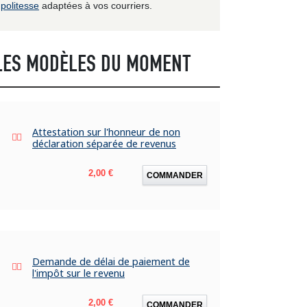
politesse
adaptées à vos courriers.
LES MODÈLES DU MOMENT
Attestation sur l'honneur de non
déclaration séparée de revenus
Prix
2,00 €
COMMANDER
Demande de délai de paiement de
l'impôt sur le revenu
Prix
2,00 €
COMMANDER