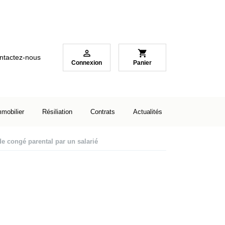

shopping_cart
ntactez-nous
Connexion
Panier
mmobilier
Résiliation
Contrats
Actualités
 congé parental par un salarié