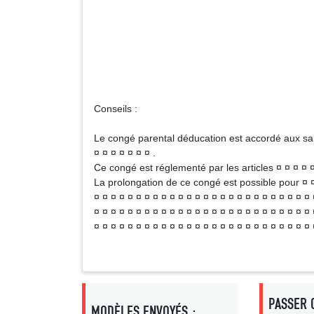
N
Signa
Conseils :
Le congé parental déducation est accordé aux sala
¤ ¤ ¤ ¤ ¤ ¤ ¤ .
Ce congé est réglementé par les articles ¤ ¤ ¤ ¤ ¤
La prolongation de ce congé est possible pour ¤ ¤ 
¤ ¤ ¤ ¤ ¤ ¤ ¤ ¤ ¤ ¤ ¤ ¤ ¤ ¤ ¤ ¤ ¤ ¤ ¤ ¤ ¤ ¤ ¤ ¤ ¤ ¤ 
¤ ¤ ¤ ¤ ¤ ¤ ¤ ¤ ¤ ¤ ¤ ¤ ¤ ¤ ¤ ¤ ¤ ¤ ¤ ¤ ¤ ¤ ¤ ¤ ¤ ¤
¤ ¤ ¤ ¤ ¤ ¤ ¤ ¤ ¤ ¤ ¤ ¤ ¤ ¤ ¤ ¤ ¤ ¤ ¤ ¤ ¤ ¤ ¤ ¤ ¤ ¤ 
PASSER 
MODÈLES ENVOYÉS :