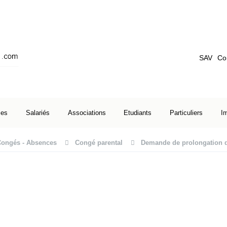
SAV
Co
ses
Salariés
Associations
Etudiants
Particuliers
I
ongés - Absences
Congé parental
Demande de prolongation de