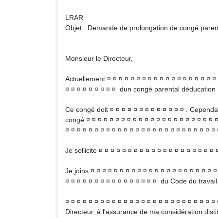
LRAR
Objet : Demande de prolongation de congé paren
Monsieur le Directeur,
Actuellement ¤ ¤ ¤ ¤ ¤ ¤ ¤ ¤ ¤ ¤ ¤ ¤ ¤ ¤ ¤ ¤ ¤ ¤ ¤ 
¤ ¤ ¤ ¤ ¤ ¤ ¤ ¤ ¤ dun congé parental déducation ¤
Ce congé doit ¤ ¤ ¤ ¤ ¤ ¤ ¤ ¤ ¤ ¤ ¤ ¤ ¤ . Cependan
congé ¤ ¤ ¤ ¤ ¤ ¤ ¤ ¤ ¤ ¤ ¤ ¤ ¤ ¤ ¤ ¤ ¤ ¤ ¤ ¤ ¤ ¤ ¤
¤ ¤ ¤ ¤ ¤ ¤ ¤ ¤ ¤ ¤ ¤ ¤ ¤ ¤ ¤ ¤ ¤ ¤ ¤ ¤ ¤ ¤ ¤ ¤ ¤ ¤ 
Je sollicite ¤ ¤ ¤ ¤ ¤ ¤ ¤ ¤ ¤ ¤ ¤ ¤ ¤ ¤ ¤ ¤ ¤ ¤ ¤ ¤ 
Je joins ¤ ¤ ¤ ¤ ¤ ¤ ¤ ¤ ¤ ¤ ¤ ¤ ¤ ¤ ¤ ¤ ¤ ¤ ¤ ¤ ¤ ¤
¤ ¤ ¤ ¤ ¤ ¤ ¤ ¤ ¤ ¤ ¤ ¤ ¤ ¤ ¤ ¤ du Code du travail
¤ ¤ ¤ ¤ ¤ ¤ ¤ ¤ ¤ ¤ ¤ ¤ ¤ ¤ ¤ ¤ ¤ ¤ ¤ ¤ ¤ ¤ ¤ ¤ ¤ ¤ 
Directeur, à l'assurance de ma considération dist