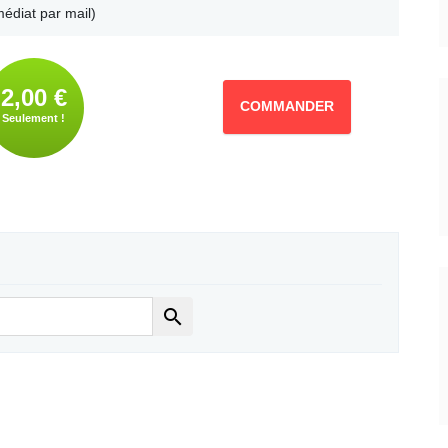
édiat par mail)
2,00 €
COMMANDER
Seulement !
