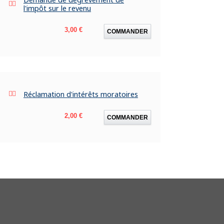
l'impôt sur le revenu
Prix
3,00 €
COMMANDER
Réclamation d'intérêts moratoires
Prix
2,00 €
COMMANDER