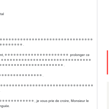
tal
¤ ¤ ¤ ¤ ¤ ¤ ¤ ¤ ¤ ¤ ¤ ¤ ¤ ¤ ¤ ¤ ¤ ¤ ¤ ¤ ¤ ¤ ¤ ¤ ¤ ¤ ¤ ¤ ¤ ¤ ¤ ¤
 ¤ ¤ ¤ ¤ ¤ ¤ ¤ .
t, ¤ ¤ ¤ ¤ ¤ ¤ ¤ ¤ ¤ ¤ ¤ ¤ ¤ ¤ ¤ ¤ ¤ ¤ ¤ ¤ ¤ ¤ prolonger ce
 ¤ ¤ ¤ ¤ ¤ ¤ ¤ ¤ ¤ ¤ ¤ ¤ ¤ ¤ ¤ ¤ ¤ ¤ ¤ ¤ ¤ ¤ ¤ ¤ ¤ ¤ ¤ ¤ ¤ ¤ ¤
¤ ¤ ¤ ¤ ¤ ¤ ¤ ¤ ¤ ¤ ¤ ¤ ¤ ¤ ¤ ¤ ¤ ¤ ¤ ¤ ¤ ¤ .
¤ ¤ ¤ ¤ ¤ ¤ ¤ ¤ ¤ ¤ ¤ ¤ ¤ ¤ ¤ .
 ¤ ¤ ¤ ¤ ¤ ¤ ¤ ¤ ¤ ¤ ¤ ¤ ¤ ¤ ¤ ¤ ¤ ¤ ¤ ¤ ¤ ¤ ¤ ¤ ¤ ¤ ¤ ¤ ¤ ¤ ¤ ¤
.
¤ ¤ ¤ ¤ ¤ ¤ ¤ ¤ ¤ ¤ ¤ ¤ , je vous prie de croire, Monsieur le
inguée.