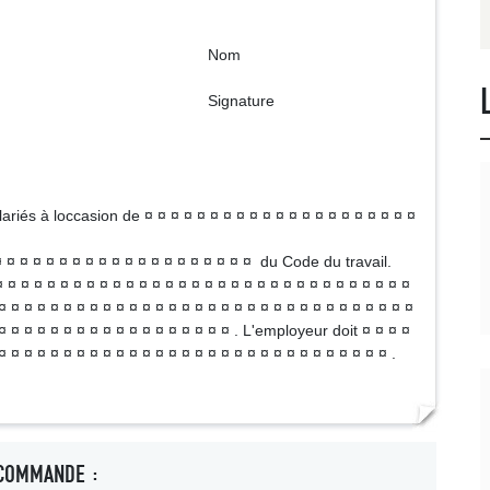
om
ture
riés à loccasion de ¤ ¤ ¤ ¤ ¤ ¤ ¤ ¤ ¤ ¤ ¤ ¤ ¤ ¤ ¤ ¤ ¤ ¤ ¤ ¤ ¤
 ¤ ¤ ¤ ¤ ¤ ¤ ¤ ¤ ¤ ¤ ¤ ¤ ¤ ¤ ¤ ¤ ¤ ¤ ¤ du Code du travail.
¤ ¤ ¤ ¤ ¤ ¤ ¤ ¤ ¤ ¤ ¤ ¤ ¤ ¤ ¤ ¤ ¤ ¤ ¤ ¤ ¤ ¤ ¤ ¤ ¤ ¤ ¤ ¤ ¤ ¤ ¤
¤ ¤ ¤ ¤ ¤ ¤ ¤ ¤ ¤ ¤ ¤ ¤ ¤ ¤ ¤ ¤ ¤ ¤ ¤ ¤ ¤ ¤ ¤ ¤ ¤ ¤ ¤ ¤ ¤ ¤ ¤ ¤
 ¤ ¤ ¤ ¤ ¤ ¤ ¤ ¤ ¤ ¤ ¤ ¤ ¤ ¤ ¤ ¤ ¤ ¤ . L'employeur doit ¤ ¤ ¤ ¤
¤ ¤ ¤ ¤ ¤ ¤ ¤ ¤ ¤ ¤ ¤ ¤ ¤ ¤ ¤ ¤ ¤ ¤ ¤ ¤ ¤ ¤ ¤ ¤ ¤ ¤ ¤ ¤ ¤ ¤ .
COMMANDE :