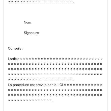
¤ ¤ ¤ ¤ ¤ ¤ ¤ ¤ ¤ ¤ ¤ ¤ ¤ ¤ ¤ ¤ ¤ ¤ ¤ ¤ ¤ ¤ .
Nom
Signature
Conseils :
Larticle ¤ ¤ ¤ ¤ ¤ ¤ ¤ ¤ ¤ ¤ ¤ ¤ ¤ ¤ ¤ ¤ ¤ ¤ ¤ ¤ ¤ ¤ ¤ ¤ ¤ ¤ ¤ ¤
¤ ¤ ¤ ¤ ¤ ¤ ¤ ¤ ¤ ¤ ¤ ¤ ¤ ¤ ¤ ¤ ¤ ¤ ¤ ¤ ¤ ¤ ¤ ¤ ¤ ¤ ¤ ¤ ¤ ¤ ¤ ¤
¤ ¤ ¤ ¤ ¤ ¤ ¤ ¤ ¤ ¤ ¤ ¤ ¤ ¤ ¤ ¤ ¤ ¤ ¤ ¤ ¤ ¤ ¤ ¤ ¤ ¤ ¤ ¤ ¤ ¤ ¤ ¤
¤ ¤ ¤ ¤ ¤ ¤ ¤ ¤ ¤ ¤ ¤ ¤ ¤ ¤ ¤ ¤ ¤ ¤ ¤ ¤ ¤ ¤ ¤ ¤ ¤ ¤ ¤ ¤ ¤ ¤ ¤ ¤
¤ ¤ ¤ ¤ ¤ ¤ ¤ ¤ ¤ ¤ ¤ ¤ ¤ ¤ ¤ ¤ ¤ ¤ ¤ ¤ ¤ ¤ .
La procédure est prévue par la LOI ¤ ¤ ¤ ¤ ¤ ¤ ¤ ¤ ¤ ¤ ¤ ¤ ¤
¤ ¤ ¤ ¤ ¤ ¤ ¤ ¤ ¤ ¤ ¤ ¤ ¤ ¤ ¤ ¤ ¤ ¤ ¤ ¤ ¤ ¤ ¤ ¤ ¤ ¤ ¤ ¤ ¤ ¤ ¤ ¤
¤ ¤ ¤ ¤ ¤ ¤ ¤ ¤ ¤ ¤ ¤ ¤ ¤ ¤ ¤ ¤ ¤ ¤ ¤ ¤ ¤ ¤ ¤ ¤ ¤ ¤ ¤ ¤ ¤ ¤ ¤ ¤
¤ ¤ ¤ ¤ ¤ ¤ ¤ ¤ ¤ ¤ ¤ ¤ ¤ ¤ ¤ .