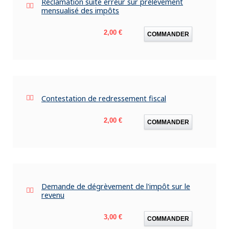
Réclamation suite erreur sur prélèvement
mensualisé des impôts
Prix
2,00 €
COMMANDER
Contestation de redressement fiscal
Prix
2,00 €
COMMANDER
Demande de dégrèvement de l'impôt sur le
revenu
Prix
3,00 €
COMMANDER