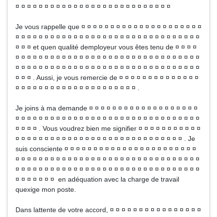
¤ ¤ ¤ ¤ ¤ ¤ ¤ ¤ ¤ ¤ ¤ ¤ ¤ ¤ ¤ ¤ ¤ ¤ ¤ ¤ ¤ ¤ ¤ ¤ ¤ ¤ ¤
Je vous rappelle que ¤ ¤ ¤ ¤ ¤ ¤ ¤ ¤ ¤ ¤ ¤ ¤ ¤ ¤ ¤ ¤ ¤ ¤ ¤ ¤ ¤
¤ ¤ ¤ ¤ ¤ ¤ ¤ ¤ ¤ ¤ ¤ ¤ ¤ ¤ ¤ ¤ ¤ ¤ ¤ ¤ ¤ ¤ ¤ ¤ ¤ ¤ ¤ ¤ ¤ ¤ ¤ ¤
¤ ¤ ¤ et quen qualité demployeur vous êtes tenu de ¤ ¤ ¤ ¤
¤ ¤ ¤ ¤ ¤ ¤ ¤ ¤ ¤ ¤ ¤ ¤ ¤ ¤ ¤ ¤ ¤ ¤ ¤ ¤ ¤ ¤ ¤ ¤ ¤ ¤ ¤ ¤ ¤ ¤ ¤ ¤
¤ ¤ ¤ ¤ ¤ ¤ ¤ ¤ ¤ ¤ ¤ ¤ ¤ ¤ ¤ ¤ ¤ ¤ ¤ ¤ ¤ ¤ ¤ ¤ ¤ ¤ ¤ ¤ ¤ ¤ ¤ ¤
¤ ¤ ¤ . Aussi, je vous remercie de ¤ ¤ ¤ ¤ ¤ ¤ ¤ ¤ ¤ ¤ ¤ ¤ ¤ ¤
¤ ¤ ¤ ¤ ¤ ¤ ¤ ¤ ¤ ¤ ¤ ¤ ¤ ¤ ¤ ¤ ¤ ¤ ¤ ¤ ¤ .
Je joins à ma demande ¤ ¤ ¤ ¤ ¤ ¤ ¤ ¤ ¤ ¤ ¤ ¤ ¤ ¤ ¤ ¤ ¤ ¤ ¤
¤ ¤ ¤ ¤ ¤ ¤ ¤ ¤ ¤ ¤ ¤ ¤ ¤ ¤ ¤ ¤ ¤ ¤ ¤ ¤ ¤ ¤ ¤ ¤ ¤ ¤ ¤ ¤ ¤ ¤ ¤ ¤
¤ ¤ ¤ ¤ . Vous voudrez bien me signifier ¤ ¤ ¤ ¤ ¤ ¤ ¤ ¤ ¤ ¤ ¤
¤ ¤ ¤ ¤ ¤ ¤ ¤ ¤ ¤ ¤ ¤ ¤ ¤ ¤ ¤ ¤ ¤ ¤ ¤ ¤ ¤ ¤ ¤ ¤ ¤ ¤ ¤ ¤ ¤ . Je
suis consciente ¤ ¤ ¤ ¤ ¤ ¤ ¤ ¤ ¤ ¤ ¤ ¤ ¤ ¤ ¤ ¤ ¤ ¤ ¤ ¤ ¤ ¤ ¤
¤ ¤ ¤ ¤ ¤ ¤ ¤ ¤ ¤ ¤ ¤ ¤ ¤ ¤ ¤ ¤ ¤ ¤ ¤ ¤ ¤ ¤ ¤ ¤ ¤ ¤ ¤ ¤ ¤ ¤ ¤ ¤
¤ ¤ ¤ ¤ ¤ ¤ ¤ ¤ ¤ ¤ ¤ ¤ ¤ ¤ ¤ ¤ ¤ ¤ ¤ ¤ ¤ ¤ ¤ ¤ ¤ ¤ ¤ ¤ ¤ ¤ ¤ ¤
¤ ¤ ¤ ¤ ¤ ¤ ¤ en adéquation avec la charge de travail
quexige mon poste.
Dans lattente de votre accord, ¤ ¤ ¤ ¤ ¤ ¤ ¤ ¤ ¤ ¤ ¤ ¤ ¤ ¤ ¤ ¤