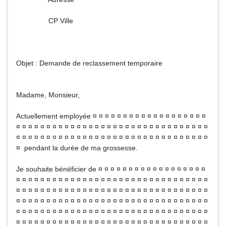
CP Ville
Objet : Demande de reclassement temporaire
Madame, Monsieur,
Actuellement employée ¤ ¤ ¤ ¤ ¤ ¤ ¤ ¤ ¤ ¤ ¤ ¤ ¤ ¤ ¤ ¤ ¤ ¤ ¤
¤ ¤ ¤ ¤ ¤ ¤ ¤ ¤ ¤ ¤ ¤ ¤ ¤ ¤ ¤ ¤ ¤ ¤ ¤ ¤ ¤ ¤ ¤ ¤ ¤ ¤ ¤ ¤ ¤ ¤ ¤ ¤
¤ ¤ ¤ ¤ ¤ ¤ ¤ ¤ ¤ ¤ ¤ ¤ ¤ ¤ ¤ ¤ ¤ ¤ ¤ ¤ ¤ ¤ ¤ ¤ ¤ ¤ ¤ ¤ ¤ ¤ ¤ ¤
¤ pendant la durée de ma grossesse.
Je souhaite bénéficier de ¤ ¤ ¤ ¤ ¤ ¤ ¤ ¤ ¤ ¤ ¤ ¤ ¤ ¤ ¤ ¤ ¤ ¤
¤ ¤ ¤ ¤ ¤ ¤ ¤ ¤ ¤ ¤ ¤ ¤ ¤ ¤ ¤ ¤ ¤ ¤ ¤ ¤ ¤ ¤ ¤ ¤ ¤ ¤ ¤ ¤ ¤ ¤ ¤ ¤
¤ ¤ ¤ ¤ ¤ ¤ ¤ ¤ ¤ ¤ ¤ ¤ ¤ ¤ ¤ ¤ ¤ ¤ ¤ ¤ ¤ ¤ ¤ ¤ ¤ ¤ ¤ ¤ ¤ ¤ ¤ ¤
¤ ¤ ¤ ¤ ¤ ¤ ¤ ¤ ¤ ¤ ¤ ¤ ¤ ¤ ¤ ¤ ¤ ¤ ¤ ¤ ¤ ¤ ¤ ¤ ¤ ¤ ¤ ¤ ¤ ¤ ¤ ¤
¤ ¤ ¤ ¤ ¤ ¤ ¤ ¤ ¤ ¤ ¤ ¤ ¤ ¤ ¤ ¤ ¤ ¤ ¤ ¤ ¤ ¤ ¤ ¤ ¤ ¤ ¤ ¤ ¤ ¤ ¤ ¤
¤ ¤ ¤ ¤ ¤ ¤ ¤ ¤ ¤ ¤ ¤ ¤ ¤ ¤ ¤ ¤ ¤ ¤ ¤ ¤ ¤ ¤ ¤ ¤ ¤ ¤ ¤ ¤ ¤ ¤ ¤ ¤