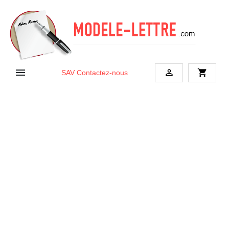


shopping_cart
SAV
Contactez-nous