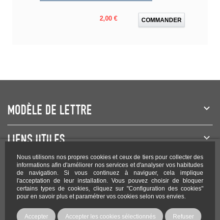
Prix
2,00 €
COMMANDER
MODÈLE DE LETTRE
LIENS UTILES
Nous utilisons nos propres cookies et ceux de tiers pour collecter des
NEWSLETTER
informations afin d'améliorer nos services et d'analyser vos habitudes
de navigation. Si vous continuez à naviguer, cela implique
l'acceptation de leur installation. Vous pouvez choisir de bloquer
certains types de cookies, cliquez sur "Configuration des cookies"
pour en savoir plus et paramétrer vos cookies selon vos envies.
Rejoignez-nous sur les réseaux !
Accepter
Accepter les cookies sélectionnés
Refuser