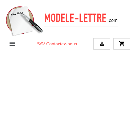


shopping_cart
SAV
Contactez-nous