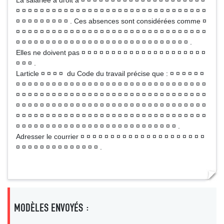
La salariée a droit à ¤ ¤ ¤ ¤ ¤ ¤ ¤ ¤ ¤ ¤ ¤ ¤ ¤ ¤ ¤ ¤ ¤ ¤ ¤ ¤ ¤
¤ ¤ ¤ ¤ ¤ ¤ ¤ ¤ ¤ ¤ ¤ ¤ ¤ ¤ ¤ ¤ ¤ ¤ ¤ ¤ ¤ ¤ ¤ ¤ ¤ ¤ ¤ ¤ ¤ ¤ ¤ ¤
¤ ¤ ¤ ¤ ¤ ¤ ¤ ¤ ¤ . Ces absences sont considérées comme ¤
¤ ¤ ¤ ¤ ¤ ¤ ¤ ¤ ¤ ¤ ¤ ¤ ¤ ¤ ¤ ¤ ¤ ¤ ¤ ¤ ¤ ¤ ¤ ¤ ¤ ¤ ¤ ¤ ¤ ¤ ¤ ¤
¤ ¤ ¤ ¤ ¤ ¤ ¤ ¤ ¤ ¤ ¤ ¤ ¤ ¤ ¤ ¤ ¤ ¤ ¤ ¤ ¤ ¤ ¤ ¤ ¤ ¤ ¤ ¤ ¤ .
Elles ne doivent pas ¤ ¤ ¤ ¤ ¤ ¤ ¤ ¤ ¤ ¤ ¤ ¤ ¤ ¤ ¤ ¤ ¤ ¤ ¤ ¤ ¤
¤ ¤ ¤ .
Larticle ¤ ¤ ¤ ¤ du Code du travail précise que : ¤ ¤ ¤ ¤ ¤ ¤
¤ ¤ ¤ ¤ ¤ ¤ ¤ ¤ ¤ ¤ ¤ ¤ ¤ ¤ ¤ ¤ ¤ ¤ ¤ ¤ ¤ ¤ ¤ ¤ ¤ ¤ ¤ ¤ ¤ ¤ ¤ ¤
¤ ¤ ¤ ¤ ¤ ¤ ¤ ¤ ¤ ¤ ¤ ¤ ¤ ¤ ¤ ¤ ¤ ¤ ¤ ¤ ¤ ¤ ¤ ¤ ¤ ¤ ¤ ¤ ¤ ¤ ¤ ¤
¤ ¤ ¤ ¤ ¤ ¤ ¤ ¤ ¤ ¤ ¤ ¤ ¤ ¤ ¤ ¤ ¤ ¤ ¤ ¤ ¤ ¤ ¤ ¤ ¤ ¤ ¤ ¤ ¤ ¤ ¤ ¤
¤ ¤ ¤ ¤ ¤ ¤ ¤ ¤ ¤ ¤ ¤ ¤ ¤ ¤ ¤ ¤ ¤ ¤ ¤ ¤ ¤ ¤ ¤ ¤ ¤ ¤ ¤ ¤ ¤ ¤ ¤ ¤
¤ ¤ ¤ ¤ ¤ ¤ ¤ ¤ ¤ ¤ ¤ ¤ ¤ ¤ ¤ ¤ ¤ ¤ ¤ ¤ ¤ ¤ ¤ ¤ ¤ ¤ ¤ .
Adresser le courrier ¤ ¤ ¤ ¤ ¤ ¤ ¤ ¤ ¤ ¤ ¤ ¤ ¤ ¤ ¤ ¤ ¤ ¤ ¤ ¤ ¤
¤ ¤ ¤ ¤ ¤ ¤ ¤ ¤ ¤ ¤ ¤ ¤ ¤ ¤ .
MODÈLES ENVOYÉS :