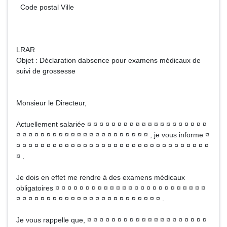
Code postal Ville
LRAR
Objet : Déclaration dabsence pour examens médicaux de
suivi de grossesse
Monsieur le Directeur,
Actuellement salariée ¤ ¤ ¤ ¤ ¤ ¤ ¤ ¤ ¤ ¤ ¤ ¤ ¤ ¤ ¤ ¤ ¤ ¤ ¤ ¤
¤ ¤ ¤ ¤ ¤ ¤ ¤ ¤ ¤ ¤ ¤ ¤ ¤ ¤ ¤ ¤ ¤ ¤ ¤ ¤ ¤ ¤ , je vous informe ¤
¤ ¤ ¤ ¤ ¤ ¤ ¤ ¤ ¤ ¤ ¤ ¤ ¤ ¤ ¤ ¤ ¤ ¤ ¤ ¤ ¤ ¤ ¤ ¤ ¤ ¤ ¤ ¤ ¤ ¤ ¤ ¤
¤ .
Je dois en effet me rendre à des examens médicaux
obligatoires ¤ ¤ ¤ ¤ ¤ ¤ ¤ ¤ ¤ ¤ ¤ ¤ ¤ ¤ ¤ ¤ ¤ ¤ ¤ ¤ ¤ ¤ ¤ ¤ ¤
¤ ¤ ¤ ¤ ¤ ¤ ¤ ¤ ¤ ¤ ¤ ¤ ¤ ¤ ¤ ¤ ¤ ¤ ¤ ¤ ¤ ¤ ¤ ¤ .
Je vous rappelle que, ¤ ¤ ¤ ¤ ¤ ¤ ¤ ¤ ¤ ¤ ¤ ¤ ¤ ¤ ¤ ¤ ¤ ¤ ¤ ¤