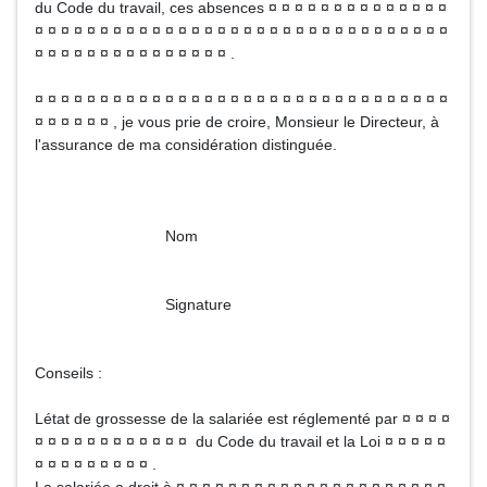
du Code du travail, ces absences ¤ ¤ ¤ ¤ ¤ ¤ ¤ ¤ ¤ ¤ ¤ ¤ ¤ ¤
¤ ¤ ¤ ¤ ¤ ¤ ¤ ¤ ¤ ¤ ¤ ¤ ¤ ¤ ¤ ¤ ¤ ¤ ¤ ¤ ¤ ¤ ¤ ¤ ¤ ¤ ¤ ¤ ¤ ¤ ¤ ¤
¤ ¤ ¤ ¤ ¤ ¤ ¤ ¤ ¤ ¤ ¤ ¤ ¤ ¤ ¤ .
¤ ¤ ¤ ¤ ¤ ¤ ¤ ¤ ¤ ¤ ¤ ¤ ¤ ¤ ¤ ¤ ¤ ¤ ¤ ¤ ¤ ¤ ¤ ¤ ¤ ¤ ¤ ¤ ¤ ¤ ¤ ¤
¤ ¤ ¤ ¤ ¤ ¤ , je vous prie de croire, Monsieur le Directeur, à
l'assurance de ma considération distinguée.
Nom
Signature
Conseils :
Létat de grossesse de la salariée est réglementé par ¤ ¤ ¤ ¤
¤ ¤ ¤ ¤ ¤ ¤ ¤ ¤ ¤ ¤ ¤ ¤ du Code du travail et la Loi ¤ ¤ ¤ ¤ ¤
¤ ¤ ¤ ¤ ¤ ¤ ¤ ¤ ¤ .