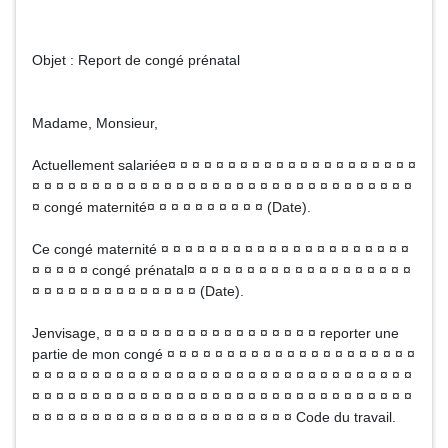
Objet : Report de congé prénatal
Madame, Monsieur,
Actuellement salariée¤ ¤ ¤ ¤ ¤ ¤ ¤ ¤ ¤ ¤ ¤ ¤ ¤ ¤ ¤ ¤ ¤ ¤ ¤ ¤ ¤
¤ ¤ ¤ ¤ ¤ ¤ ¤ ¤ ¤ ¤ ¤ ¤ ¤ ¤ ¤ ¤ ¤ ¤ ¤ ¤ ¤ ¤ ¤ ¤ ¤ ¤ ¤ ¤ ¤ ¤ ¤ ¤
¤ congé maternité¤ ¤ ¤ ¤ ¤ ¤ ¤ ¤ ¤ ¤ (Date).
Ce congé maternité ¤ ¤ ¤ ¤ ¤ ¤ ¤ ¤ ¤ ¤ ¤ ¤ ¤ ¤ ¤ ¤ ¤ ¤ ¤ ¤ ¤
¤ ¤ ¤ ¤ ¤ congé prénatal¤ ¤ ¤ ¤ ¤ ¤ ¤ ¤ ¤ ¤ ¤ ¤ ¤ ¤ ¤ ¤ ¤ ¤ ¤
¤ ¤ ¤ ¤ ¤ ¤ ¤ ¤ ¤ ¤ ¤ ¤ ¤ ¤ (Date).
Jenvisage, ¤ ¤ ¤ ¤ ¤ ¤ ¤ ¤ ¤ ¤ ¤ ¤ ¤ ¤ ¤ ¤ ¤ ¤ reporter une
partie de mon congé ¤ ¤ ¤ ¤ ¤ ¤ ¤ ¤ ¤ ¤ ¤ ¤ ¤ ¤ ¤ ¤ ¤ ¤ ¤ ¤ ¤
¤ ¤ ¤ ¤ ¤ ¤ ¤ ¤ ¤ ¤ ¤ ¤ ¤ ¤ ¤ ¤ ¤ ¤ ¤ ¤ ¤ ¤ ¤ ¤ ¤ ¤ ¤ ¤ ¤ ¤ ¤ ¤
¤ ¤ ¤ ¤ ¤ ¤ ¤ ¤ ¤ ¤ ¤ ¤ ¤ ¤ ¤ ¤ ¤ ¤ ¤ ¤ ¤ ¤ ¤ ¤ ¤ ¤ ¤ ¤ ¤ ¤ ¤ ¤
¤ ¤ ¤ ¤ ¤ ¤ ¤ ¤ ¤ ¤ ¤ ¤ ¤ ¤ ¤ ¤ ¤ ¤ ¤ ¤ ¤ ¤ Code du travail.