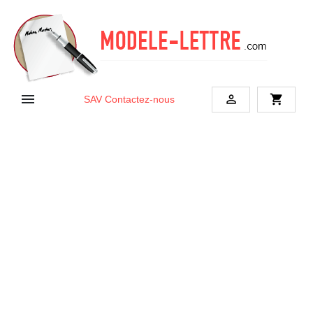


shopping_cart
SAV
Contactez-nous