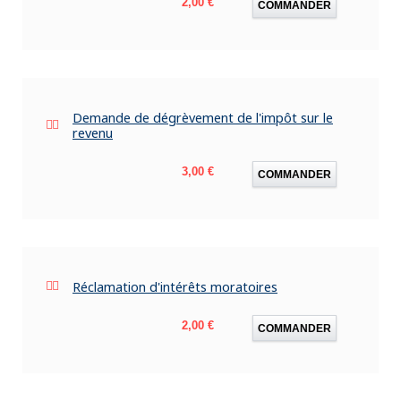
Prix
2,00 €
COMMANDER
Demande de dégrèvement de l'impôt sur le
revenu
Prix
3,00 €
COMMANDER
Réclamation d'intérêts moratoires
Prix
2,00 €
COMMANDER