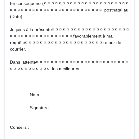
En conséquence,¤ ¤ ¤ ¤ ¤ ¤ ¤ ¤ ¤ ¤ ¤ ¤ ¤ ¤ ¤ ¤ ¤ ¤ ¤ ¤ ¤ ¤ ¤
¤ ¤ ¤ ¤ ¤ ¤ ¤ ¤ ¤ ¤ ¤ ¤ ¤ ¤ ¤ ¤ ¤ ¤ ¤ ¤ ¤ ¤ ¤ ¤ ¤ postnatal au
(Date).
Je joins à la présente¤ ¤ ¤ ¤ ¤ ¤ ¤ ¤ ¤ ¤ ¤ ¤ ¤ ¤ ¤ ¤ ¤ ¤ ¤ ¤ ¤
¤ ¤ ¤ ¤ ¤ ¤ ¤ ¤ ¤ ¤ ¤ ¤ ¤ ¤ ¤ ¤ ¤ favorablement à ma
requête¤ ¤ ¤ ¤ ¤ ¤ ¤ ¤ ¤ ¤ ¤ ¤ ¤ ¤ ¤ ¤ ¤ ¤ ¤ ¤ ¤ retour de
courrier.
Dans lattente¤ ¤ ¤ ¤ ¤ ¤ ¤ ¤ ¤ ¤ ¤ ¤ ¤ ¤ ¤ ¤ ¤ ¤ ¤ ¤ ¤ ¤ ¤ ¤ ¤
¤ ¤ ¤ ¤ ¤ ¤ ¤ ¤ ¤ ¤ ¤ les meilleures.
Nom
Signature
Conseils :