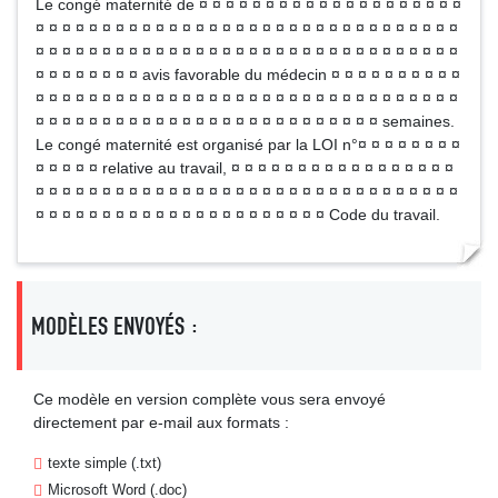
Le congé maternité de ¤ ¤ ¤ ¤ ¤ ¤ ¤ ¤ ¤ ¤ ¤ ¤ ¤ ¤ ¤ ¤ ¤ ¤ ¤ ¤
¤ ¤ ¤ ¤ ¤ ¤ ¤ ¤ ¤ ¤ ¤ ¤ ¤ ¤ ¤ ¤ ¤ ¤ ¤ ¤ ¤ ¤ ¤ ¤ ¤ ¤ ¤ ¤ ¤ ¤ ¤ ¤
¤ ¤ ¤ ¤ ¤ ¤ ¤ ¤ ¤ ¤ ¤ ¤ ¤ ¤ ¤ ¤ ¤ ¤ ¤ ¤ ¤ ¤ ¤ ¤ ¤ ¤ ¤ ¤ ¤ ¤ ¤ ¤
¤ ¤ ¤ ¤ ¤ ¤ ¤ ¤ avis favorable du médecin ¤ ¤ ¤ ¤ ¤ ¤ ¤ ¤ ¤ ¤
¤ ¤ ¤ ¤ ¤ ¤ ¤ ¤ ¤ ¤ ¤ ¤ ¤ ¤ ¤ ¤ ¤ ¤ ¤ ¤ ¤ ¤ ¤ ¤ ¤ ¤ ¤ ¤ ¤ ¤ ¤ ¤
¤ ¤ ¤ ¤ ¤ ¤ ¤ ¤ ¤ ¤ ¤ ¤ ¤ ¤ ¤ ¤ ¤ ¤ ¤ ¤ ¤ ¤ ¤ ¤ ¤ ¤ semaines.
Le congé maternité est organisé par la LOI n°¤ ¤ ¤ ¤ ¤ ¤ ¤ ¤
¤ ¤ ¤ ¤ ¤ relative au travail, ¤ ¤ ¤ ¤ ¤ ¤ ¤ ¤ ¤ ¤ ¤ ¤ ¤ ¤ ¤ ¤ ¤
¤ ¤ ¤ ¤ ¤ ¤ ¤ ¤ ¤ ¤ ¤ ¤ ¤ ¤ ¤ ¤ ¤ ¤ ¤ ¤ ¤ ¤ ¤ ¤ ¤ ¤ ¤ ¤ ¤ ¤ ¤ ¤
¤ ¤ ¤ ¤ ¤ ¤ ¤ ¤ ¤ ¤ ¤ ¤ ¤ ¤ ¤ ¤ ¤ ¤ ¤ ¤ ¤ ¤ Code du travail.
MODÈLES ENVOYÉS :
Ce modèle en version complète vous sera envoyé
directement par e-mail aux formats :
texte simple (.txt)
Microsoft Word (.doc)