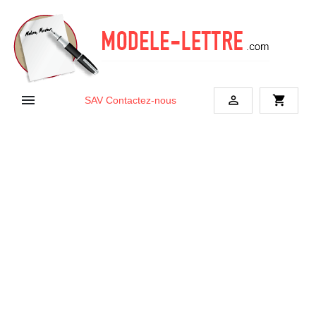


shopping_cart
SAV
Contactez-nous