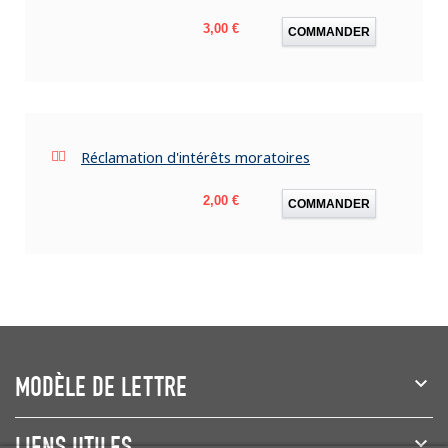
Prix
3,00 €
COMMANDER
Réclamation d'intérêts moratoires
Prix
2,00 €
COMMANDER
MODÈLE DE LETTRE
LIENS UTILES