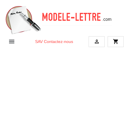


shopping_cart
SAV
Contactez-nous