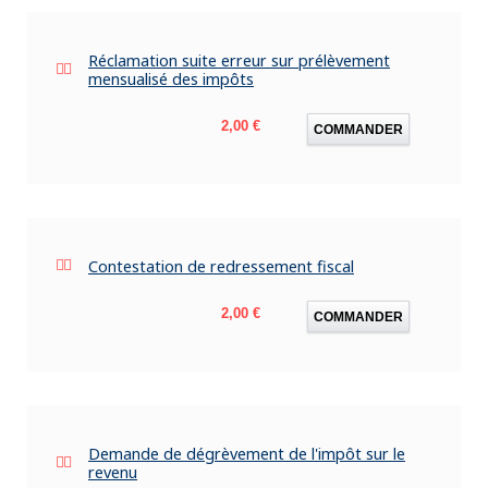
Réclamation suite erreur sur prélèvement
mensualisé des impôts
Prix
2,00 €
COMMANDER
Contestation de redressement fiscal
Prix
2,00 €
COMMANDER
Demande de dégrèvement de l'impôt sur le
revenu