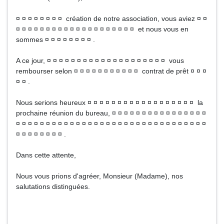
¤ ¤ ¤ ¤ ¤ ¤ ¤ ¤ création de notre association, vous aviez ¤ ¤
¤ ¤ ¤ ¤ ¤ ¤ ¤ ¤ ¤ ¤ ¤ ¤ ¤ ¤ ¤ ¤ ¤ ¤ ¤ ¤ et nous vous en
sommes ¤ ¤ ¤ ¤ ¤ ¤ ¤ ¤ .
A ce jour, ¤ ¤ ¤ ¤ ¤ ¤ ¤ ¤ ¤ ¤ ¤ ¤ ¤ ¤ ¤ ¤ ¤ ¤ ¤ ¤ vous
rembourser selon ¤ ¤ ¤ ¤ ¤ ¤ ¤ ¤ ¤ ¤ ¤ contrat de prêt ¤ ¤ ¤
¤ ¤ .
Nous serions heureux ¤ ¤ ¤ ¤ ¤ ¤ ¤ ¤ ¤ ¤ ¤ ¤ ¤ ¤ ¤ ¤ ¤ ¤ la
prochaine réunion du bureau, ¤ ¤ ¤ ¤ ¤ ¤ ¤ ¤ ¤ ¤ ¤ ¤ ¤ ¤ ¤ ¤
¤ ¤ ¤ ¤ ¤ ¤ ¤ ¤ ¤ ¤ ¤ ¤ ¤ ¤ ¤ ¤ ¤ ¤ ¤ ¤ ¤ ¤ ¤ ¤ ¤ ¤ ¤ ¤ ¤ ¤ ¤ ¤
¤ ¤ ¤ ¤ ¤ ¤ ¤ ¤ .
Dans cette attente,
Nous vous prions d'agréer, Monsieur (Madame), nos
salutations distinguées.