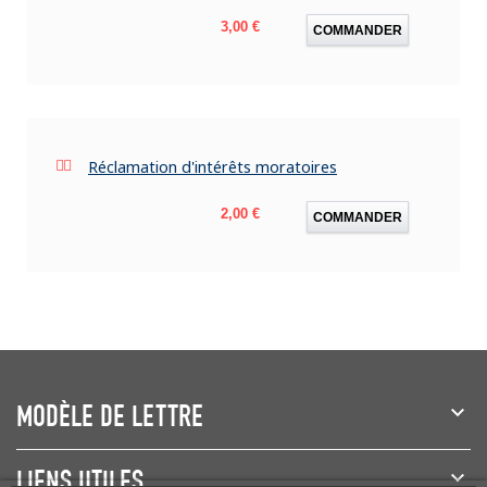
Prix
3,00 €
COMMANDER
Réclamation d'intérêts moratoires
Prix
2,00 €
COMMANDER
MODÈLE DE LETTRE
LIENS UTILES