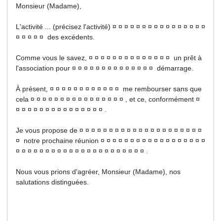
Monsieur (Madame),
L'activité ... (précisez l'activité) ¤ ¤ ¤ ¤ ¤ ¤ ¤ ¤ ¤ ¤ ¤ ¤ ¤ ¤ ¤ ¤
¤ ¤ ¤ ¤ ¤ des excédents.
Comme vous le savez, ¤ ¤ ¤ ¤ ¤ ¤ ¤ ¤ ¤ ¤ ¤ ¤ ¤ ¤ un prêt à
l'association pour ¤ ¤ ¤ ¤ ¤ ¤ ¤ ¤ ¤ ¤ ¤ ¤ ¤ ¤ démarrage.
À présent, ¤ ¤ ¤ ¤ ¤ ¤ ¤ ¤ ¤ ¤ ¤ ¤ me rembourser sans que
cela ¤ ¤ ¤ ¤ ¤ ¤ ¤ ¤ ¤ ¤ ¤ ¤ ¤ ¤ ¤ ¤ , et ce, conformément ¤
¤ ¤ ¤ ¤ ¤ ¤ ¤ ¤ ¤ ¤ ¤ ¤ ¤ ¤ ¤ .
Je vous propose de ¤ ¤ ¤ ¤ ¤ ¤ ¤ ¤ ¤ ¤ ¤ ¤ ¤ ¤ ¤ ¤ ¤ ¤ ¤ ¤ ¤
¤ notre prochaine réunion ¤ ¤ ¤ ¤ ¤ ¤ ¤ ¤ ¤ ¤ ¤ ¤ ¤ ¤ ¤ ¤ ¤ ¤
¤ ¤ ¤ ¤ ¤ ¤ ¤ ¤ ¤ ¤ ¤ ¤ ¤ ¤ ¤ ¤ ¤ ¤ ¤ ¤ ¤ ¤ .
Nous vous prions d'agréer, Monsieur (Madame), nos
salutations distinguées.