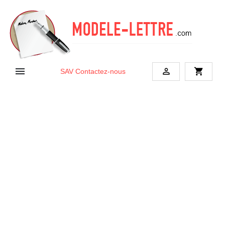


shopping_cart
SAV
Contactez-nous