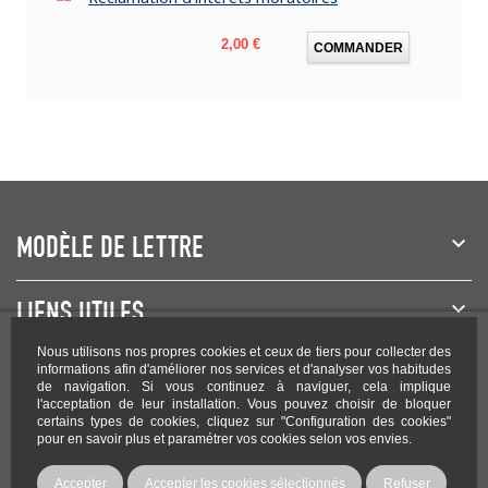
Prix
2,00 €
COMMANDER
MODÈLE DE LETTRE
LIENS UTILES
Nous utilisons nos propres cookies et ceux de tiers pour collecter des
NEWSLETTER
informations afin d'améliorer nos services et d'analyser vos habitudes
de navigation. Si vous continuez à naviguer, cela implique
l'acceptation de leur installation. Vous pouvez choisir de bloquer
certains types de cookies, cliquez sur "Configuration des cookies"
pour en savoir plus et paramétrer vos cookies selon vos envies.
Rejoignez-nous sur les réseaux !
Accepter
Accepter les cookies sélectionnés
Refuser