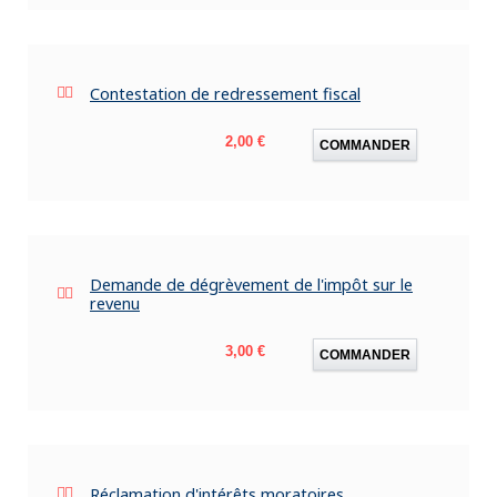
Contestation de redressement fiscal
Prix
2,00 €
COMMANDER
Demande de dégrèvement de l'impôt sur le
revenu
Prix
3,00 €
COMMANDER
Réclamation d'intérêts moratoires