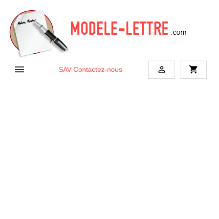


shopping_cart
SAV
Contactez-nous