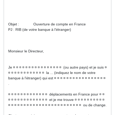
Objet : Ouverture de compte en France
PJ : RIB (de votre banque à l'étranger)
Monsieur le Directeur,
Je ¤ ¤ ¤ ¤ ¤ ¤ ¤ ¤ ¤ ¤ ¤ ¤ ¤ ¤ ¤ ¤ (ou autre pays) et je suis ¤
¤ ¤ ¤ ¤ ¤ ¤ ¤ ¤ ¤ ¤ ¤ ¤ la ... (indiquez le nom de votre
banque à l'étranger) qui est ¤ ¤ ¤ ¤ ¤ ¤ ¤ ¤ ¤ ¤ ¤ ¤ ¤ ¤ ¤ ¤ ¤
.
¤ ¤ ¤ ¤ ¤ ¤ ¤ ¤ ¤ ¤ ¤ ¤ ¤ déplacements en France pour ¤ ¤
¤ ¤ ¤ ¤ ¤ ¤ ¤ ¤ ¤ ¤ ¤ ¤ ¤ et je me trouve ¤ ¤ ¤ ¤ ¤ ¤ ¤ ¤ ¤ ¤
¤ ¤ ¤ ¤ ¤ ¤ ¤ ¤ ¤ ¤ ¤ ¤ ¤ ¤ ¤ ¤ ¤ ¤ ¤ ¤ ¤ ¤ ¤ ¤ ou de change.