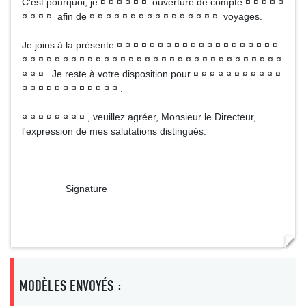
C'est pourquoi, je ¤ ¤ ¤ ¤ ¤ ¤ ouverture de compte ¤ ¤ ¤ ¤ ¤
¤ ¤ ¤ ¤ afin de ¤ ¤ ¤ ¤ ¤ ¤ ¤ ¤ ¤ ¤ ¤ ¤ ¤ ¤ ¤ ¤ voyages.
Je joins à la présente ¤ ¤ ¤ ¤ ¤ ¤ ¤ ¤ ¤ ¤ ¤ ¤ ¤ ¤ ¤ ¤ ¤ ¤ ¤ ¤
¤ ¤ ¤ ¤ ¤ ¤ ¤ ¤ ¤ ¤ ¤ ¤ ¤ ¤ ¤ ¤ ¤ ¤ ¤ ¤ ¤ ¤ ¤ ¤ ¤ ¤ ¤ ¤ ¤ ¤ ¤ ¤
¤ ¤ ¤ . Je reste à votre disposition pour ¤ ¤ ¤ ¤ ¤ ¤ ¤ ¤ ¤ ¤ ¤
¤ ¤ ¤ ¤ ¤ ¤ ¤ ¤ ¤ ¤ ¤ ¤ .
¤ ¤ ¤ ¤ ¤ ¤ ¤ ¤ , veuillez agréer, Monsieur le Directeur,
l'expression de mes salutations distingués.
Signature
MODÈLES ENVOYÉS :