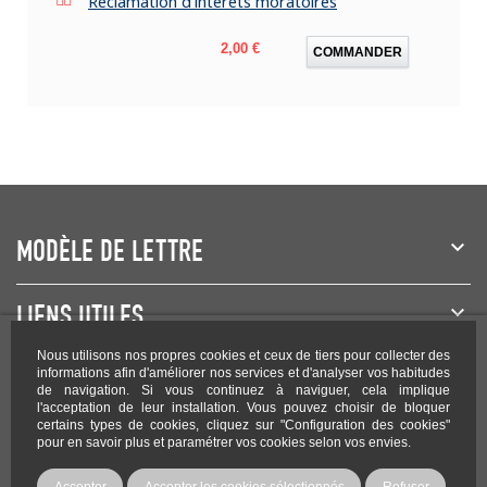
Réclamation d'intérêts moratoires
Prix
2,00 €
COMMANDER
MODÈLE DE LETTRE
LIENS UTILES
Nous utilisons nos propres cookies et ceux de tiers pour collecter des
NEWSLETTER
informations afin d'améliorer nos services et d'analyser vos habitudes
de navigation. Si vous continuez à naviguer, cela implique
l'acceptation de leur installation. Vous pouvez choisir de bloquer
certains types de cookies, cliquez sur "Configuration des cookies"
pour en savoir plus et paramétrer vos cookies selon vos envies.
Rejoignez-nous sur les réseaux !
Accepter
Accepter les cookies sélectionnés
Refuser