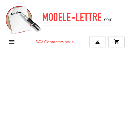


shopping_cart
SAV
Contactez-nous