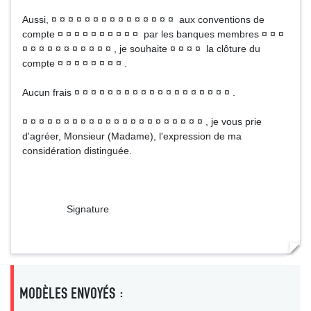
Aussi, ¤ ¤ ¤ ¤ ¤ ¤ ¤ ¤ ¤ ¤ ¤ ¤ ¤ ¤ ¤ aux conventions de
compte ¤ ¤ ¤ ¤ ¤ ¤ ¤ ¤ ¤ ¤ par les banques membres ¤ ¤ ¤
¤ ¤ ¤ ¤ ¤ ¤ ¤ ¤ ¤ ¤ ¤ , je souhaite ¤ ¤ ¤ ¤ la clôture du
compte ¤ ¤ ¤ ¤ ¤ ¤ ¤ ¤ .
Aucun frais ¤ ¤ ¤ ¤ ¤ ¤ ¤ ¤ ¤ ¤ ¤ ¤ ¤ ¤ ¤ ¤ ¤ ¤ ¤ .
¤ ¤ ¤ ¤ ¤ ¤ ¤ ¤ ¤ ¤ ¤ ¤ ¤ ¤ ¤ ¤ ¤ ¤ ¤ ¤ ¤ ¤ , je vous prie
d'agréer, Monsieur (Madame), l'expression de ma
considération distinguée.
Signature
MODÈLES ENVOYÉS :