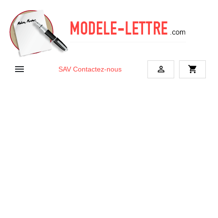


shopping_cart
SAV
Contactez-nous