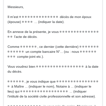
Messieurs,
Il m'est ¤ ¤ ¤ ¤ ¤ ¤ ¤ ¤ ¤ ¤ ¤ ¤ ¤ ¤ décès de mon époux
(épouse) ¤ ¤ ¤ ¤ ... (indiquer la date).
En annexe de la présente, je vous ¤ ¤ ¤ ¤ ¤ ¤ ¤ ¤ ¤ ¤ ¤ ¤ ¤ ¤
¤ ¤ l'acte de décès.
Comme ¤ ¤ ¤ ¤ ¤ ¤ , ce dernier (cette dernière) ¤ ¤ ¤ ¤ ¤ ¤ ¤
¤ ¤ ¤ ¤ ¤ ¤ un compte bancaire N°... (ou : nous ¤ ¤ ¤ ¤ ¤ ¤
¤ ¤ ¤ compte-joint etc.).
Vous voudrez bien ¤ ¤ ¤ ¤ ¤ ¤ ¤ ¤ ¤ ¤ ¤ ¤ ¤ ¤ ¤ ¤ ¤ à la date
du décès.
¤ ¤ ¤ ¤ ¤ ¤ , je vous indique que ¤ ¤ ¤ ¤ ¤ ¤ ¤ ¤ ¤ ¤ ¤ ¤ ¤ ¤ ¤
¤ à Maître ... (indiquer le nom), Notaire à ... (indiquer le
lieu) qui ¤ ¤ ¤ ¤ ¤ ¤ ¤ ¤ ¤ ¤ ¤ ¤ ¤ ¤ ¤ ¤ ¤ ... (indiquer
l'intitulé de la société civile professionnelle et son adresse).