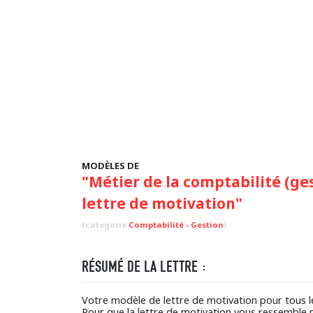
MODÈLES DE
"Métier de la comptabilité (ge
lettre de motivation"
(categorie
Comptabilité - Gestion
)
RÉSUMÉ DE LA LETTRE :
Votre modèle de lettre de motivation pour tous les
Pour que la lettre de motivation vous ressemble 