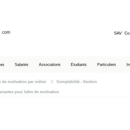
SAV
Co
ses
Salariés
Associations
Etudiants
Particuliers
I
s de motivation par métier
Comptabilité - Gestion
ariantes pour lettre de motivation