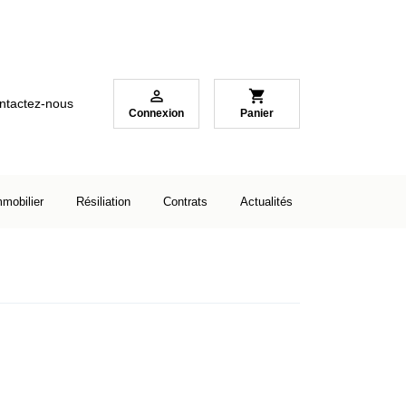

shopping_cart
ntactez-nous
Connexion
Panier
mmobilier
Résiliation
Contrats
Actualités