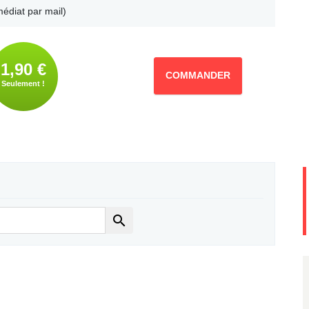
édiat par mail)
1,90 €
COMMANDER
Seulement !
