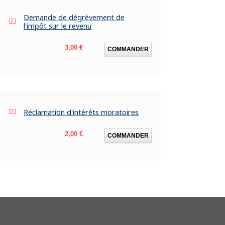
Demande de dégrèvement de
l'impôt sur le revenu
Prix
3,00 €
COMMANDER
Réclamation d'intérêts moratoires
Prix
2,00 €
COMMANDER