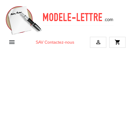


shopping_cart
SAV
Contactez-nous