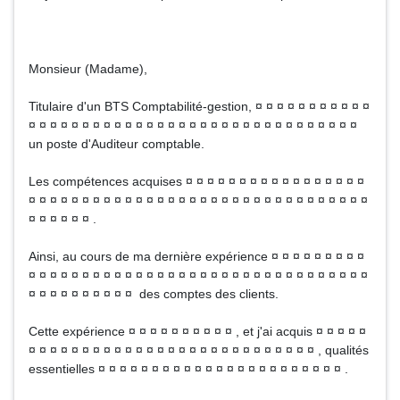
Monsieur (Madame),
Titulaire d'un BTS Comptabilité-gestion, ¤ ¤ ¤ ¤ ¤ ¤ ¤ ¤ ¤ ¤ ¤
¤ ¤ ¤ ¤ ¤ ¤ ¤ ¤ ¤ ¤ ¤ ¤ ¤ ¤ ¤ ¤ ¤ ¤ ¤ ¤ ¤ ¤ ¤ ¤ ¤ ¤ ¤ ¤ ¤ ¤ ¤
un poste d'Auditeur comptable.
Les compétences acquises ¤ ¤ ¤ ¤ ¤ ¤ ¤ ¤ ¤ ¤ ¤ ¤ ¤ ¤ ¤ ¤ ¤
¤ ¤ ¤ ¤ ¤ ¤ ¤ ¤ ¤ ¤ ¤ ¤ ¤ ¤ ¤ ¤ ¤ ¤ ¤ ¤ ¤ ¤ ¤ ¤ ¤ ¤ ¤ ¤ ¤ ¤ ¤ ¤
¤ ¤ ¤ ¤ ¤ ¤ .
Ainsi, au cours de ma dernière expérience ¤ ¤ ¤ ¤ ¤ ¤ ¤ ¤ ¤
¤ ¤ ¤ ¤ ¤ ¤ ¤ ¤ ¤ ¤ ¤ ¤ ¤ ¤ ¤ ¤ ¤ ¤ ¤ ¤ ¤ ¤ ¤ ¤ ¤ ¤ ¤ ¤ ¤ ¤ ¤ ¤
¤ ¤ ¤ ¤ ¤ ¤ ¤ ¤ ¤ ¤ des comptes des clients.
Cette expérience ¤ ¤ ¤ ¤ ¤ ¤ ¤ ¤ ¤ ¤ , et j'ai acquis ¤ ¤ ¤ ¤ ¤
¤ ¤ ¤ ¤ ¤ ¤ ¤ ¤ ¤ ¤ ¤ ¤ ¤ ¤ ¤ ¤ ¤ ¤ ¤ ¤ ¤ ¤ ¤ ¤ ¤ ¤ ¤ , qualités
essentielles ¤ ¤ ¤ ¤ ¤ ¤ ¤ ¤ ¤ ¤ ¤ ¤ ¤ ¤ ¤ ¤ ¤ ¤ ¤ ¤ ¤ ¤ ¤ .