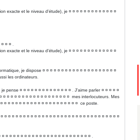
ion exacte et le niveau d'étude), je ¤ ¤ ¤ ¤ ¤ ¤ ¤ ¤ ¤ ¤ ¤ ¤ ¤
 ¤ ¤ ¤ .
ion exacte et le niveau d'étude), je ¤ ¤ ¤ ¤ ¤ ¤ ¤ ¤ ¤ ¤ ¤ ¤ ¤
formatique, je dispose ¤ ¤ ¤ ¤ ¤ ¤ ¤ ¤ ¤ ¤ ¤ ¤ ¤ ¤ ¤ ¤ ¤ ¤ ¤ ¤
ssi les ordinateurs.
, je pense ¤ ¤ ¤ ¤ ¤ ¤ ¤ ¤ ¤ ¤ ¤ ¤ ¤ ¤ . J'aime parler ¤ ¤ ¤ ¤ ¤
¤ ¤ ¤ ¤ ¤ ¤ ¤ ¤ ¤ ¤ ¤ ¤ ¤ ¤ ¤ ¤ ¤ ¤ ¤ ¤ mes interlocuteurs. Mes
 ¤ ¤ ¤ ¤ ¤ ¤ ¤ ¤ ¤ ¤ ¤ ¤ ¤ ¤ ¤ ¤ ¤ ¤ ¤ ¤ ¤ ce poste.
 ¤ ¤ ¤ ¤ ¤ ¤ ¤ ¤ ¤ ¤ ¤ ¤ ¤ ¤ ¤ ¤ ¤ ¤ ¤ ¤ ¤ ¤ ¤ ¤ ¤ ¤ ¤ ¤ ¤ ¤ ¤ ¤
¤ ¤ ¤ ¤ ¤ ¤ ¤ ¤ ¤ ¤ ¤ ¤ ¤ ¤ ¤ ¤ ¤ ¤ ¤ ¤ ¤ ¤ ¤ ¤ ¤ .