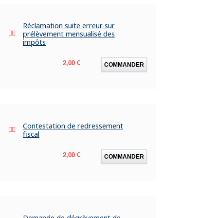
Réclamation suite erreur sur
prélèvement mensualisé des
impôts
Prix
2,00 €
COMMANDER
Contestation de redressement
fiscal
Prix
2,00 €
COMMANDER
Demande de dégrèvement de