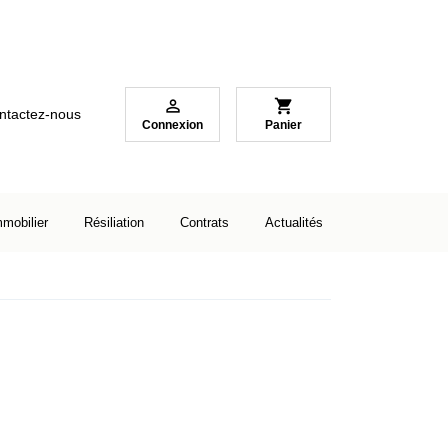

shopping_cart
ntactez-nous
Connexion
Panier
mmobilier
Résiliation
Contrats
Actualités