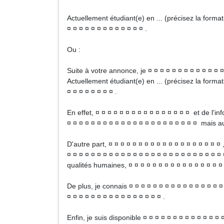
Actuellement étudiant(e) en ... (précisez la format
¤ ¤ ¤ ¤ ¤ ¤ ¤ ¤ ¤ ¤ ¤ ¤ ¤ .
Ou :
Suite à votre annonce, je ¤ ¤ ¤ ¤ ¤ ¤ ¤ ¤ ¤ ¤ ¤ ¤ ¤
Actuellement étudiant(e) en ... (précisez la format
¤ ¤ ¤ ¤ ¤ ¤ ¤ ¤ .
En effet, ¤ ¤ ¤ ¤ ¤ ¤ ¤ ¤ ¤ ¤ ¤ ¤ ¤ ¤ ¤ ¤ et de l'in
¤ ¤ ¤ ¤ ¤ ¤ ¤ ¤ ¤ ¤ ¤ ¤ ¤ ¤ ¤ ¤ ¤ ¤ ¤ ¤ ¤ ¤ mais au
D'autre part, ¤ ¤ ¤ ¤ ¤ ¤ ¤ ¤ ¤ ¤ ¤ ¤ ¤ ¤ ¤ ¤ ¤ ¤ ¤ 
¤ ¤ ¤ ¤ ¤ ¤ ¤ ¤ ¤ ¤ ¤ ¤ ¤ ¤ ¤ ¤ ¤ ¤ ¤ ¤ ¤ ¤ ¤ ¤ ¤ 
qualités humaines, ¤ ¤ ¤ ¤ ¤ ¤ ¤ ¤ ¤ ¤ ¤ ¤ ¤ ¤ ¤ ¤
De plus, je connais ¤ ¤ ¤ ¤ ¤ ¤ ¤ ¤ ¤ ¤ ¤ ¤ ¤ ¤ ¤ ¤
¤ ¤ ¤ ¤ ¤ ¤ ¤ ¤ ¤ ¤ ¤ ¤ ¤ ¤ ¤ ¤ .
Enfin, je suis disponible ¤ ¤ ¤ ¤ ¤ ¤ ¤ ¤ ¤ ¤ ¤ ¤ ¤ 