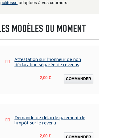
politesse
adaptées à vos courriers.
LES MODÈLES DU MOMENT
Attestation sur l'honneur de non
déclaration séparée de revenus
Prix
2,00 €
COMMANDER
Demande de délai de paiement de
l'impôt sur le revenu
Prix
2,00 €
COMMANDER