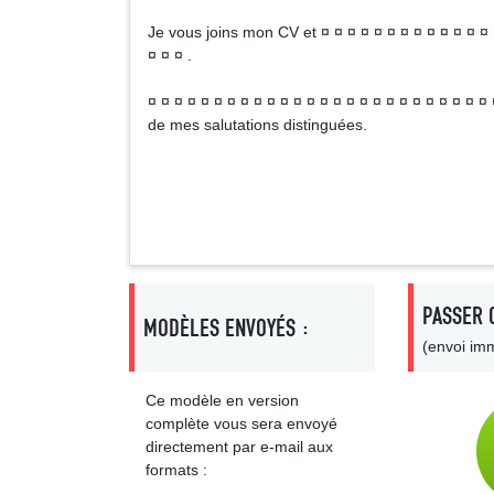
Je vous joins mon CV et ¤ ¤ ¤ ¤ ¤ ¤ ¤ ¤ ¤ ¤ ¤ ¤ ¤ ¤
¤ ¤ ¤ .
¤ ¤ ¤ ¤ ¤ ¤ ¤ ¤ ¤ ¤ ¤ ¤ ¤ ¤ ¤ ¤ ¤ ¤ ¤ ¤ ¤ ¤ ¤ ¤ ¤ 
de mes salutations distinguées.
Sign
PASSER 
MODÈLES ENVOYÉS :
(envoi imm
Ce modèle en version
complète vous sera envoyé
directement par e-mail aux
formats :