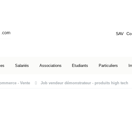
SAV
Co
ses
Salariés
Associations
Etudiants
Particuliers
I
ommerce - Vente
Job vendeur démonstrateur - produits high tech