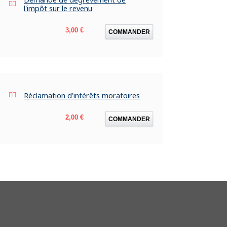
l'impôt sur le revenu
Prix
3,00 €
COMMANDER
Réclamation d'intérêts moratoires
Prix
2,00 €
COMMANDER