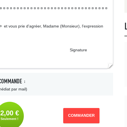
 ¤ ¤ ¤ ¤ ¤ ¤ ¤ ¤ ¤ ¤ ¤ ¤ ¤ ¤ ¤ ¤ ¤ ¤ ¤ ¤ ¤ ¤ ¤ ¤ ¤ ¤ ¤ ¤ ¤ ¤ ¤
¤ ¤ et vous prie d'agréer, Madame (Monsieur), l'expression
ature
COMMANDE :
édiat par mail)
2,00 €
COMMANDER
Seulement !